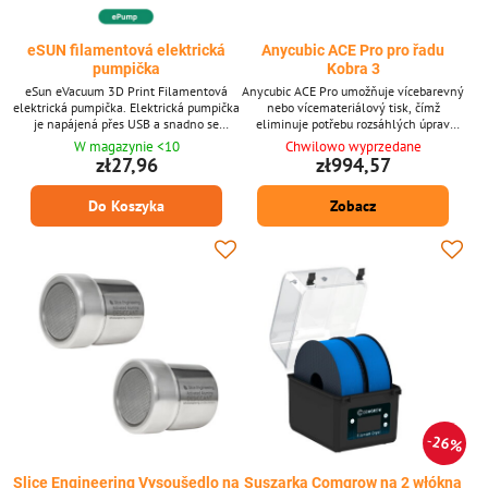
eSUN filamentová elektrická
Anycubic ACE Pro pro řadu
pumpička
Kobra 3
eSun eVacuum 3D Print Filamentová
Anycubic ACE Pro umožňuje vícebarevný
elektrická pumpička. Elektrická pumpička
nebo vícemateriálový tisk, čímž
je napájená přes USB a snadno se
eliminuje potřebu rozsáhlých úprav
používá, vhodná pro eSUN vacuum bag.
pracovního postupu. Díky kombinaci
W magazynie <10
Chwilowo wyprzedane
aktivního sušení filamentu s možnostmi
zł27,96
zł994,57
vícebarevného tisku zajišťuje komora
ACE Pro barevnější a úspěšnější výtisky.
Do Koszyka
Zobacz
26%
Slice Engineering Vysoušedlo na
Suszarka Comgrow na 2 włókna