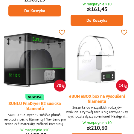
eBOX od marki eSUN będzie Ci do tego
W magazynie >10
dobrze służył.
zł161,43
Do Koszyka
Do Koszyka
20%
14%
eSUN eBOX box na vysoušení
NOWOŚĆ
filamentu
SUNLU FilaDryer E2 sušička
Suszarka do wszystkich rodzajów
filamentů
włókien. Czy twój żarnik się rozpyla? Czy
SUNLU FilaDryer E2 sušička přináší
wychodzi z dyszy spienione? Następnie
revoluci v péči o filamenty! Navrženo pro
musisz pozbyć
W magazynie <10
technické materiály, zařízení kombinuje
zł210,60
sušení a žíhání v jednom, což umožňuje
W magazynie <10
maximální využití potenciálu vašich