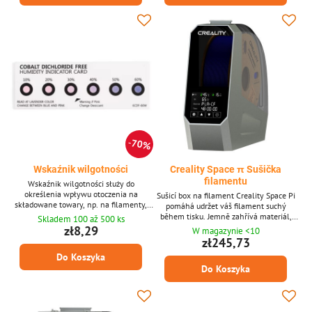
zejména pro hygroskopické filamenty,
jako je Nylon (PA) a PVA.Vlastnosti* 5x
vakuové sáčky – 350 x 310 mm...
70%
Wskaźnik wilgotności
Creality Space π Sušička
filamentu
Wskaźnik wilgotności służy do
określenia wpływu otoczenia na
Sušicí box na filament Creality Space Pi
składowane towary, np. na filamenty,
pomáhá udržet váš filament suchý
wykonany jest ze specjalnego papieru
během tisku. Jemně zahřívá materiál,
Skladem 100 až 500 ks
chłonnego z impregnacją.
aby se předešlo problémům, jako je
zł8,29
W magazynie <10
nitkování, ucpávání trysek nebo špatná
zł245,73
přilnavost vrstev. Díky snadno
Do Koszyka
použitelnému dotykovému displeji a
Do Koszyka
podpoře široké škály filamentů je
praktickým doplňkem pro každé
nastavení 3D tisku.Hlavní vlastnosti*
Suší filament během procesu tisku*...