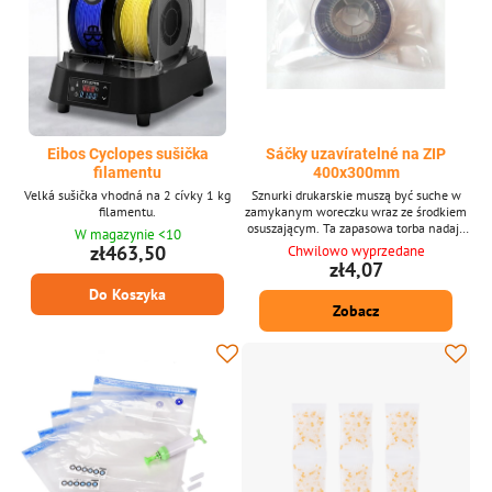
Eibos Cyclopes sušička
Sáčky uzavíratelné na ZIP
filamentu
400x300mm
Velká sušička vhodná na 2 cívky 1 kg
Sznurki drukarskie muszą być suche w
filamentu.
zamykanym woreczku wraz ze środkiem
osuszającym. Ta zapasowa torba nadaje
W magazynie <10
się do szpul z materiałem o wadze do 1
zł463,50
Chwilowo wyprzedane
kg.
zł4,07
Do Koszyka
Zobacz