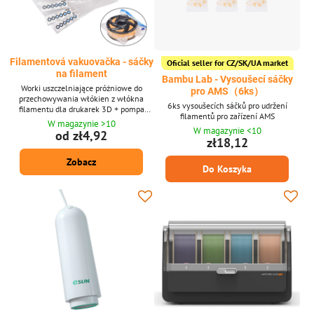
Filamentová vakuovačka - sáčky
Oficial seller for CZ/SK/UA market
na filament
Bambu Lab - Vysoušecí sáčky
Worki uszczelniające próżniowe do
pro AMS（6ks）
przechowywania włókien z włókna
6ks vysoušecích sáčků pro udržení
filamentu dla drukarek 3D + pompa
filamentů pro zařízení AMS
utrzymuje odporność na wilgoć. Nadaje
W magazynie >10
W magazynie <10
się do materiału PLA i PETG. Worki do
od zł4,92
zł18,12
przechowywania + pompa do
przechowywania
Zobacz
Do Koszyka