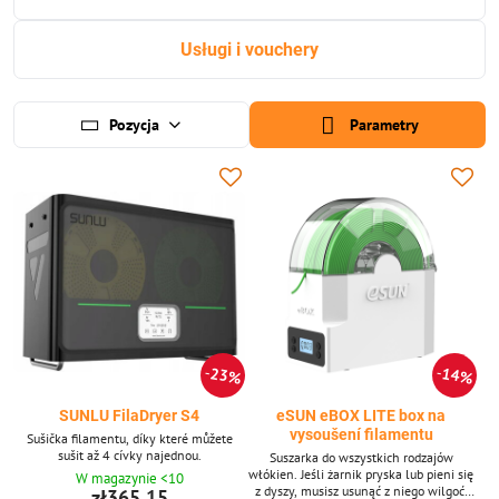
Usługi i vouchery
Pozycja
Parametry
23%
14%
SUNLU FilaDryer S4
eSUN eBOX LITE box na
vysoušení filamentu
Sušička filamentu, díky které můžete
sušit až 4 cívky najednou.
Suszarka do wszystkich rodzajów
włókien. Jeśli żarnik pryska lub pieni się
W magazynie <10
z dyszy, musisz usunąć z niego wilgoć.
zł365,15