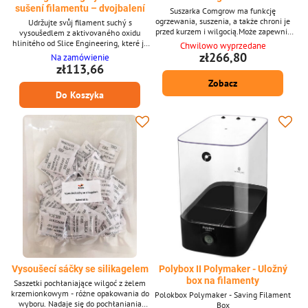
sušení filamentu – dvojbalení
Suszarka Comgrow ma funkcję
ogrzewania, suszenia, a także chroni je
Udržujte svůj filament suchý s
przed kurzem i wilgocią.Może zapewnić
vysoušedlem z aktivovaného oxidu
suchą i wolną od kurzu przestrzeń dla
hlinitého od Slice Engineering, které je
Chwilowo wyprzedane
filamentu. Wilgoć powoduje degradację
10x účinnější než silikagel a je
zł266,80
Na zamówienie
filamentu i może powodować problemy z
netoxické. Přednosti: * Vytváří
zł113,66
drukowaniem lub zatkać drukarkę.
dostatečný gradient relativní vlhkosti
Zobacz
(Rh) pro absorbování jak povrchové
Do Koszyka
vlhkosti, tak i částic vody zachycených
uvnitř filamentu * Kanystr z nerezové
oceli má ideální velikost, aby se vešel do
středu vaší cívky s filamentem *...
Vysoušecí sáčky se silikagelem
Polybox II Polymaker - Uložný
box na filamenty
Saszetki pochłaniające wilgoć z żelem
krzemionkowym - różne opakowania do
Polokbox Polymaker - Saving Filament
wyboru. Nadaje się do pochłaniania
Box