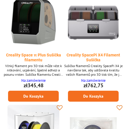
Creality Space π Plus Sušička
Creality SpacePi X4 Filament
filamentu
Sušička
Vlhký filament pro 3D tisk může vést k
Sušička filamentů Creality SpacePi X4 je
nitkování, ucpávání, špatné adhezi a
navržena tak, aby udržovala kvalitu
posunu vrstev. Sušička filamentu Creality
vašich filamentů pro 3D tisk tím, že je
Space Pi Filament Dryer Plus tyto
udržuje suché a bez vlhkosti. Díky
Na zamówienie
Na zamówienie
problémy řeší sušením filamentu během
pokročilému sušicímu systému tato
zł345,48
zł762,75
samotného tiskového procesu, čímž
sušička zajišťuje optimální výkon pro
zvyšuje kvalitu vašich 3D modelů a
různé typy filamentů, včetně PLA, ABS a
Do Koszyka
Do Koszyka
minimalizuje vliv vnějších faktorů
PETG, což z ní činí nezbytný nástroj pro
prostředí na tisk z 3D
každého majitele 3D tiskárny. Hlavní
filamentů.Přednosti* Kapacita na dvě
vlastnosti Udržuje filamenty suché, aby
cívky, dvojité sušení* Nastavitelná
se předešlo...
teplota...