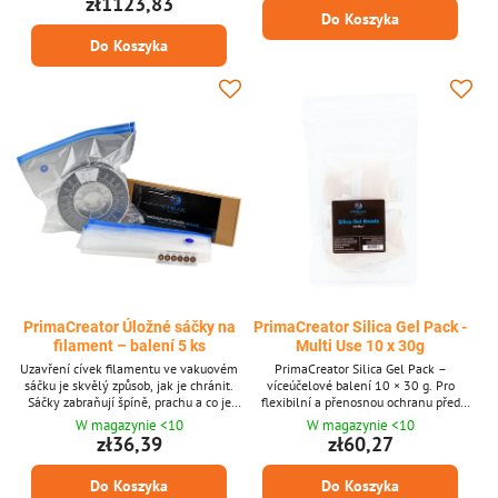
zł1123,83
filamentů.
Do Koszyka
Do Koszyka
PrimaCreator Úložné sáčky na
PrimaCreator Silica Gel Pack -
filament – balení 5 ks
Multi Use 10 x 30g
Uzavření cívek filamentu ve vakuovém
PrimaCreator Silica Gel Pack –
sáčku je skvělý způsob, jak je chránit.
víceúčelové balení 10 × 30 g. Pro
Sáčky zabraňují špíně, prachu a co je
flexibilní a přenosnou ochranu před
nejdůležitější – vlhkosti, aby se dostaly
vlhkostí. Praktické balení jsou ideální
W magazynie <10
W magazynie <10
k vašemu filamentu. Uchovávání
pro menší úložné boxy, sady nářadí nebo
zł36,39
zł60,27
filamentu uzavřeného a suchého je
sáčky na filamenty a zajistí, že Vaše
nejlepší způsob, jak jej chránit a
materiály zůstanou suché, ať už jsou
Do Koszyka
Do Koszyka
zachovat jeho vlastnosti. To platí
uloženy kdekoli.