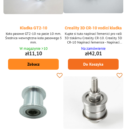
Kladka GT2-10
Creality 3D CR-10 vodicí kladka
Koło pasowe GT2-10 na pasie 10 mm.
Kupte si tuto napínací řemenici pro vaši
Średnica wewnętrzna koła pasowego 5
3D tiskárnu Creality CR-10. Creality 3D
mm.
CR-10 Napínací řemenice - Napínací
řemenice - Vnitřní průměr 3,92 mm - Pro
W magazynie >10
Na zamówienie
3D tiskárny Creality
zł11,10
zł42,01
Zobacz
Do Koszyka