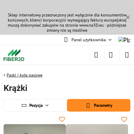
Sklep internetowy przeznaczony jest wyłącznie dla konsumentów
✕
końcowych, klienci korporacyjni wymagający faktury europejskiej
muszą dokonywać zakupów na stronie
www.na3D.eu
- późniejsze
zmiany nie są możliwe
Panel użytkownika
Paski i koła pasowe
Krążki
Pozycja
Parametry