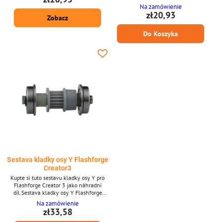
* Ložisko extrudéru / Kladka filamentu *
Na zamówienie
Od Creality 3D
zł20,93
Zobacz
Do Koszyka
Sestava kladky osy Y Flashforge
Creator3
Kupte si tuto sestavu kladky osy Y pro
Flashforge Creator 3 jako náhradní
díl.Sestava kladky osy Y Flashforge
Creator 3Sestava kladky osy YVhodné
Na zamówienie
pro Flashforge Creator 3
zł33,58