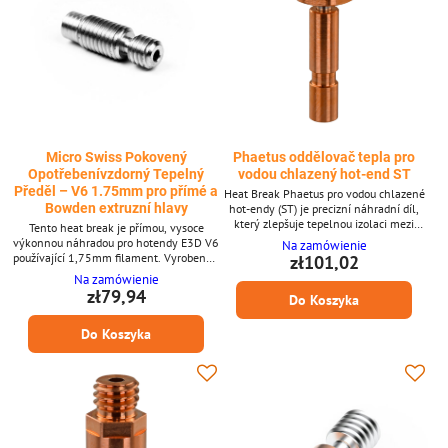
Micro Swiss Pokovený
Phaetus oddělovač tepla pro
Opotřebenívzdorný Tepelný
vodou chlazený hot-end ST
Předěl – V6 1.75mm pro přímé a
Heat Break Phaetus pro vodou chlazené
Bowden extruzní hlavy
hot-endy (ST) je precizní náhradní díl,
který zlepšuje tepelnou izolaci mezi
Tento heat break je přímou, vysoce
topným blokem a chladičem. Navržený
výkonnou náhradou pro hotendy E3D V6
Na zamówienie
pro vodou chlazené sestavy typu ST,
používající 1,75mm filament. Vyrobený z
zł101,02
snižuje plíživý únik tepla, stabilizuje
nerezové oceli a potažený povlakem
Na zamówienie
extruzní teploty a zajišťuje spolehlivý tok
TwinClad XT od Micro Swiss nabízí
zł79,94
Do Koszyka
filamentu během náročných tisků.
výjimečně nízké tření a vynikající
Klíčové vlastnosti * Kompatibilní s vodou
odolnost proti korozi. Ideální pro náročné
chlazenými hot-end systémy typu ST *
Do Koszyka
a abrazivní filamenty, udržuje hladkou
Zlepšená...
extrusi bez ucpávání tam, kde na tom
nejvíce záleží. Klíčové vlastnosti: - Heat
break z nerezové...