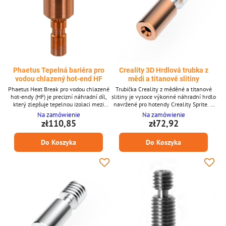
Phaetus Tepelná bariéra pro
Creality 3D Hrdlová trubka z
vodou chlazený hot-end HF
mědi a titanové slitiny
Phaetus Heat Break pro vodou chlazené
Trubička Creality z měděné a titanové
hot-endy (HF) je precizní náhradní díl,
slitiny je vysoce výkonné náhradní hrdlo
který zlepšuje tepelnou izolaci mezi
navržené pro hotendy Creality Sprite. S
topným blokem a chladičem. Navržen
tělem ze slitiny mědi a titanu nabízí
Na zamówienie
Na zamówienie
pro vodou chlazené sestavy typu HF,
snížené tepelné plížení a vylepšenou
zł110,85
zł72,92
pomáhá omezit heat creep, stabilizovat
tepelnou stabilitu, což je obzvláště
extruzní teploty a podpořit spolehlivý tok
důležité při tisku s vysokoteplotními
Do Koszyka
Do Koszyka
filamentu během dlouhých tisků. Klíčové
filamenty. Klíčové vlastnosti
vlastnosti * Kompatibilní s vodou
Kompatibilní s hotendy Creality Sprite:
chlazenými hot-end sestavami typu HF *
Ender-3S1, Ender-3S1 Pro, CR-10 Smart
Optimalizovaná...
Pro, Sermoon...