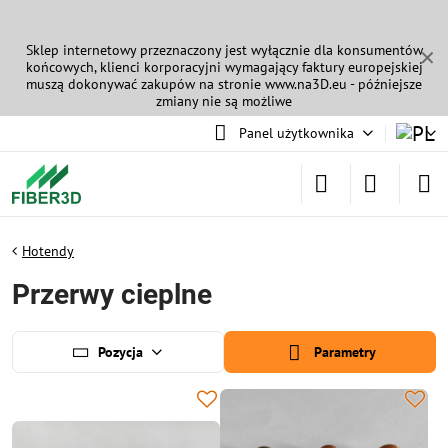
Sklep internetowy przeznaczony jest wyłącznie dla konsumentów
✕
końcowych, klienci korporacyjni wymagający faktury europejskiej
muszą dokonywać zakupów na stronie
www.na3D.eu
- późniejsze
zmiany nie są możliwe
Panel użytkownika
Hotendy
Przerwy cieplne
Pozycja
Parametry