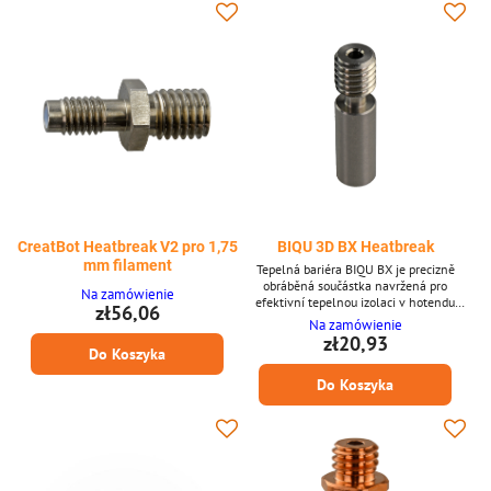
tepelných oddělovačů pro hotendy
Phaetus Dragonfly...
CreatBot Heatbreak V2 pro 1,75
BIQU 3D BX Heatbreak
mm filament
Tepelná bariéra BIQU BX je precizně
obráběná součástka navržená pro
Na zamówienie
efektivní tepelnou izolaci v hotendu
zł56,06
BIQU BX. Její hladký vnitřní povrch a
Na zamówienie
tepelně odolná struktura zajišťují
zł20,93
spolehlivý tok filamentu a zlepšenou
Do Koszyka
kvalitu tisku, a to i během provozu za
Do Koszyka
vysokých teplot. Klíčové vlastnosti *
Kompatibilní s hotendem BIQU BX *
Nerezová ocel pro vysokou tepelnou
stabilitu * Minimalizuje "heat...