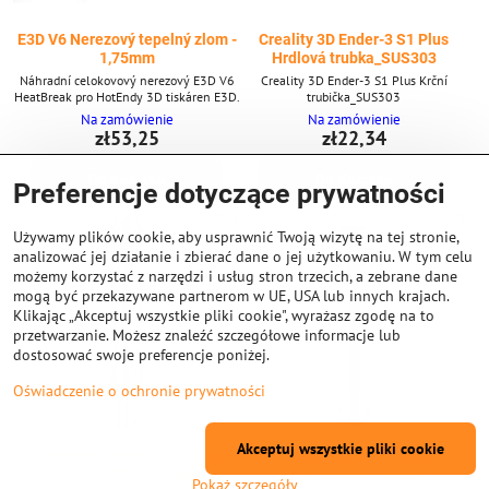
E3D V6 Nerezový tepelný zlom -
Creality 3D Ender-3 S1 Plus
1,75mm
Hrdlová trubka_SUS303
Náhradní celokovový nerezový E3D V6
Creality 3D Ender-3 S1 Plus Krční
HeatBreak pro HotEndy 3D tiskáren E3D.
trubička_SUS303
Na zamówienie
Na zamówienie
zł53,25
zł22,34
Do Koszyka
Do Koszyka
Preferencje dotyczące prywatności
Używamy plików cookie, aby usprawnić Twoją wizytę na tej stronie,
analizować jej działanie i zbierać dane o jej użytkowaniu. W tym celu
możemy korzystać z narzędzi i usług stron trzecich, a zebrane dane
mogą być przekazywane partnerom w UE, USA lub innych krajach.
Klikając „Akceptuj wszystkie pliki cookie", wyrażasz zgodę na to
przetwarzanie. Możesz znaleźć szczegółowe informacje lub
dostosować swoje preferencje poniżej.
Oświadczenie o ochronie prywatności
Akceptuj wszystkie pliki cookie
Flashforge Creator 4 Závitová
Flashforge Guider 3 / Guider 3
trubka (Stará verze)
Plus závitová trubka
Pokaż szczegóły