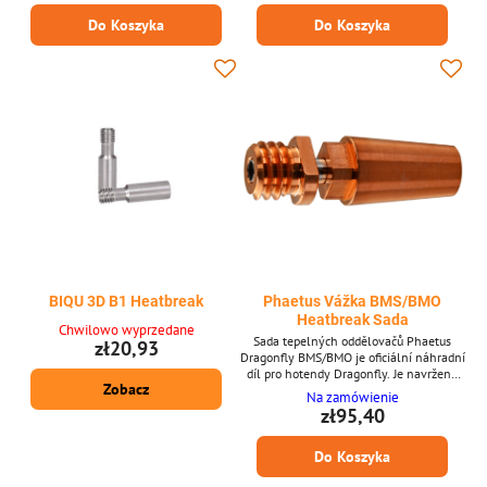
umožňuje rychlejší odvod tepla a stabilní
s Creality CP-01 Udržuje spolehlivou
Do Koszyka
Do Koszyka
extruzi. Je ideální pro uživatele, kteří
tepelnou bariéru v hotendu Pomáhá
chtějí konzistentní výsledky tisku i při
snižovat heat creep a ucpávání filamentu
vysokých průtokových rychlostech.
Hladký vnitřní povrch pro...
Klíčové vlastnosti...
BIQU 3D B1 Heatbreak
Phaetus Vážka BMS/BMO
Heatbreak Sada
Chwilowo wyprzedane
Sada tepelných oddělovačů Phaetus
zł20,93
Dragonfly BMS/BMO je oficiální náhradní
díl pro hotendy Dragonfly. Je navržena
Zobacz
tak, aby zlepšila tepelnou izolaci mezi
Na zamówienie
chladičem a topným blokem, čímž
zł95,40
pomáhá snižovat ucpávání a zlepšovat
průtok filamentu. Je kompatibilní s
Do Koszyka
verzemi BMS (styl Creality) i BMO (styl
V6). Klíčové vlastnosti * Oficiální sada