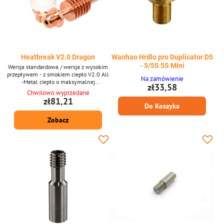
Heatbreak V2.0 Dragon
Wanhao Hrdlo pro Duplicator D5
- 5/5S 5S Mini
Wersja standardowa / wersja z wysokim
przepływem - z smokiem ciepło V2.0 All
Na zamówienie
-Metal ciepło o maksymalnej
zł33,58
temperaturze 450 ° C.
Chwilowo wyprzedane
zł81,21
Do Koszyka
Zobacz