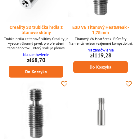
Creality 3D trubička hrdla z
E3D V6 Titanový HeatBreak -
titanové slitiny
1,75 mm
Trubka hrdla z titanové slitiny Creality je
Titanový V6 HeatBreak. Průměry
vysoce výkonný prvek pro přerušení
filamentů nejsou vzájemně kompatibilní.
tepelného toku, který snižuje přenos
Na zamówienie
tepla v hot-endu. Jeho konstrukce z
zł119,28
Na zamówienie
titanové slitiny pomáhá omezit tepelný
zł68,70
creep, stabilizovat extruzní teploty a
Do Koszyka
udržovat plynulý pohyb filamentu
Do Koszyka
během dlouhých tisků. **Klíčové
vlastnosti** * Konstrukce z titanové
slitiny pro nízkou tepelnou vodivost *
Zlepšuje tepelnou...