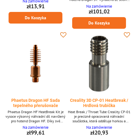
Na zamówienie
zajišťuje plynulý průtok filamentu pro
mědi s niklováním, poskytuje vynikající
zł13,91
Na zamówienie
konzistentní kvalitu tisku. Klíčové
tepelnou vodivost a odolnost proti
zł101,02
vlastnosti * Originální heatbreak pro
opotřebení. Heatbreak zajišťuje stabilní
Do Koszyka
Wanhao D10 * Odděluje topný blok a
teplotní oddělení mezi horkou a
chladič * Zabraňuje nežádoucímu
Do Koszyka
studenou zónou, snižuje riziko tepelného
přenosu tepla * Podporuje hladké
plížení (heat creep) a zlepšuje
podávání filamentu *...
konzistenci tisku. Ideální pro udržení
spolehlivého výkonu s...
Phaetus Dragon HF Sada
Creality 3D CP-01 Heatbreak /
tepelného přerušovače
Hrdlová trubička
Phaetus Dragon HF HeatBreak Kit je
Heat Break / Throat Tube Creality CP-01
vysoce výkonný náhradní díl navržený
je precizně opracovaná náhradní
pro hotend Dragon HF. Díky své
součástka, která odděluje horkou a
pokročilé bi-metalické konstrukci
studenou zónu v hotendu, čímž pomáhá
Na zamówienie
Na zamówienie
poskytuje vynikající tepelnou izolaci
udržovat stabilní extruzi a snižovat
zł99,61
zł20,93
mezi topnou a chladicí zónou, což
ucpávání. Klíčové vlastnosti Kompatibilní