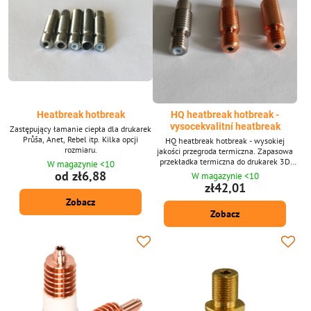
Heatbreak hotbreak
HQ heatbreak hotbreak -
vysocekvalitní heatbreak
Zastępujący łamanie ciepła dla drukarek
Průša, Anet, Rebel itp. Kilka opcji
HQ heatbreak hotbreak - wysokiej
rozmiaru.
jakości przegroda termiczna. Zapasowa
przekładka termiczna do drukarek 3D
W magazynie <10
Průša, Anet, Rebel itp. w kilku
od zł6,88
W magazynie <10
wariantach. Warianty bimetaliczne są
zł42,01
całkowicie metalowe.
Zobacz
Zobacz