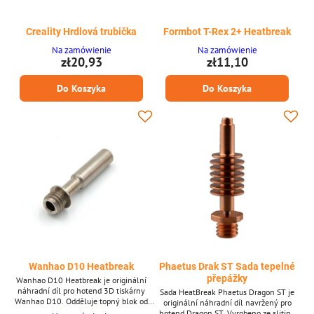
Creality Hrdlová trubička
Formbot T-Rex 2+ Heatbreak
Na zamówienie
Na zamówienie
zł20,93
zł11,10
Do Koszyka
Do Koszyka
Wanhao D10 Heatbreak
Phaetus Drak ST Sada tepelné
přepážky
Wanhao D10 Heatbreak je originální
náhradní díl pro hotend 3D tiskárny
Sada HeatBreak Phaetus Dragon ST je
Wanhao D10. Odděluje topný blok od
originální náhradní díl navržený pro
chladiče, čímž snižuje tepelný creep a
hotend Dragon ST. Vyrobeno ze slitiny