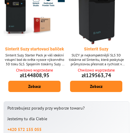
Sinterit Suzy startovací balíček
Sinterit Suzy
Sinterit Suzy Starter Pack je váš ideální
SUZY je nejkompaktnější SLS 3D
vstupní bod do světa vysoce výkonného
tiskárna od Sinteritu, která poskytuje
3D tisku SLS. Spojením tiskárny Suzy s
průmyslovou přesnost a rychlost v
nezbytným příslušenstvím a softwarem
prostorově úsporném designu. Díky
Chwilowo wyprzedane
Chwilowo wyprzedane
nabízí nepřekonatelnou hodnotu pro
ultrajemnému rozlišení vrstvy 0,075
zł144808,95
zł129563,74
profesionály a podniky připravené
mm, velkému stavebnímu objemu a
expandovat s aditivní výrobou. Začněte s
rychlým možnostem tisku je SUZY
Zobacz
Zobacz
průmyslovou rychlostí, přesností a
ideálním řešením pro prototypování a
chytrým designem na nejnižší investiční
malosériovou výrobu. Je navržena pro
úrovni v ekosystému Sinterit. Klíčové
PA12 a integraci do chytrých továren,
vlastnosti...
nabízí kvalitu, konzistenci a hodnotu.
Klíčové...
Potrzebujesz porady przy wyborze towaru?
Jesteśmy tu dla Ciebie
+420 572 155 055