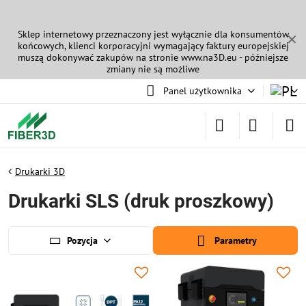
Sklep internetowy przeznaczony jest wyłącznie dla konsumentów
✕
końcowych, klienci korporacyjni wymagający faktury europejskiej
muszą dokonywać zakupów na stronie
www.na3D.eu
- późniejsze
zmiany nie są możliwe
Panel użytkownika
Drukarki 3D
Drukarki SLS (druk proszkowy)
Pozycja
Parametry