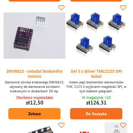
DRV8825 - ovladač krokového
Set 5 x driver TMC2225 SPI
motoru
kabel
Sterownik silnika krokowego DRV8825,
Ustaw pięć elementów sterowników
używany do sterowania silnikami
TMC 2225 z wyjściami magistrali SPI, w
krokowymi w drukarkach 3D itp.
tym kablem połączeń.
Chwilowo wyprzedane
W magazynie <10
zł12,50
zł126,31
Zobacz
Do Koszyka