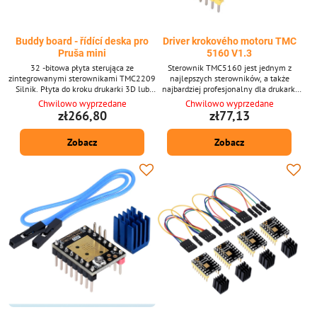
Buddy board - řídící deska pro
Driver krokového motoru TMC
Pruša mini
5160 V1.3
32 -bitowa płyta sterująca ze
Sterownik TMC5160 jest jednym z
zintegrowanymi sterownikami TMC2209
najlepszych sterowników, a także
Silnik. Płyta do kroku drukarki 3D lub
najbardziej profesjonalny dla drukarki
innych maszyn. Kompatybilny z drukarką
3D.
Chwilowo wyprzedane
Chwilowo wyprzedane
3D Mini Mini+.
zł266,80
zł77,13
Zobacz
Zobacz