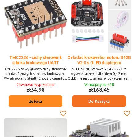
TMC2226 - cichy sterownik
Ovladač krokového motoru S42B
silnika krokowego UART
V2.0 s OLED displejem
TMC2226 to wyjątkowo cichy sterownik
STEP SILNE Sterownik S42B v2.0 z
do dwufazowych silników krokowych.
wyświetlaczem i silnikiem 0,42 nm.
Wyrafinowany StealthChop2 gwarantuje
OLED nie jest wymagany do łączenia się
cichą pracę, maksymalną wydajność i
z komputerem. Prosta i intuicyjna
Chwilowo wyprzedane
W magazynie <10
najlepszy moment obrotowy silnika.
kontrola wyświetlania.
zł34,98
zł168,45
Zobacz
Do Koszyka