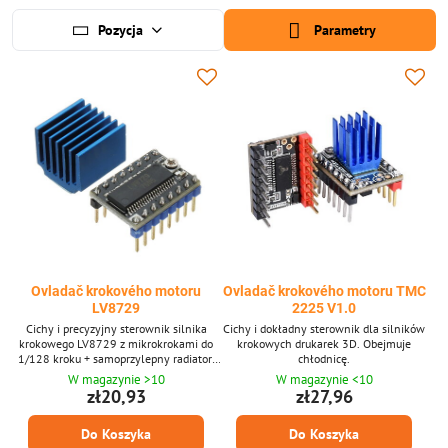
Pozycja
Parametry
Ovladač krokového motoru
Ovladač krokového motoru TMC
LV8729
2225 V1.0
Cichy i precyzyjny sterownik silnika
Cichy i dokładny sterownik dla silników
krokowego LV8729 z mikrokrokami do
krokowych drukarek 3D. Obejmuje
1/128 kroku + samoprzylepny radiator,
chłodnicę.
idealny do drukarek 3D.
W magazynie >10
W magazynie <10
zł20,93
zł27,96
Do Koszyka
Do Koszyka