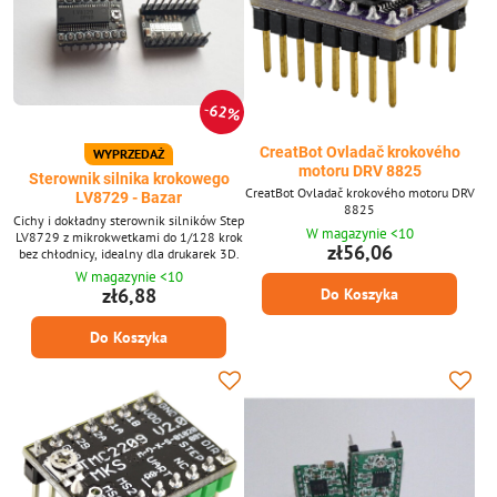
62%
CreatBot Ovladač krokového
WYPRZEDAŻ
motoru DRV 8825
Sterownik silnika krokowego
CreatBot Ovladač krokového motoru DRV
LV8729 - Bazar
8825
Cichy i dokładny sterownik silników Step
W magazynie <10
LV8729 z mikrokwetkami do 1/128 krok
zł56,06
bez chłodnicy, idealny dla drukarek 3D.
W magazynie <10
zł6,88
Do Koszyka
Do Koszyka