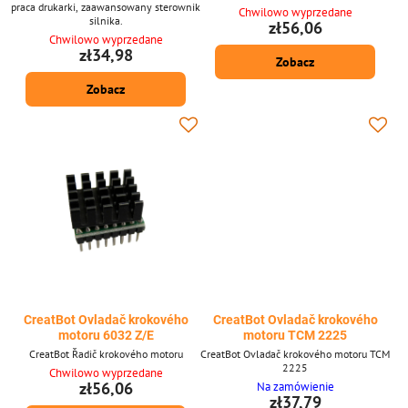
praca drukarki, zaawansowany sterownik
Chwilowo wyprzedane
silnika.
zł56,06
Chwilowo wyprzedane
zł34,98
Zobacz
Zobacz
CreatBot Ovladač krokového
CreatBot Ovladač krokového
motoru 6032 Z/E
motoru TCM 2225
CreatBot Řadič krokového motoru
CreatBot Ovladač krokového motoru TCM
2225
Chwilowo wyprzedane
zł56,06
Na zamówienie
zł37,79