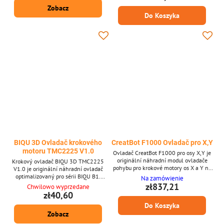
Zobacz
Do Koszyka
BIQU 3D Ovladač krokového
CreatBot F1000 Ovladač pro X,Y
motoru TMC2225 V1.0
Ovladač CreatBot F1000 pro osy X,Y je
originální náhradní modul ovladače
Krokový ovladač BIQU 3D TMC2225
pohybu pro krokové motory os X a Y na
V1.0 je originální náhradní ovladač
3D tiskárně F1000. Reguluje proud,
optimalizovaný pro sérii BIQU B1.
Na zamówienie
mikro-krokování a časování signálu, aby
Vyznačuje se technologií StealthChop2
zł837,21
Chwilowo wyprzedane
zajistil plynulý a přesný pohyb tiskové
od Trinamicu pro mimořádně tichý pohyb
zł40,60
hlavy napříč velkými tiskovými
a vylepšenou účinnost, plus plnou plug-
Do Koszyka
plochami. Klíčové vlastnosti * OEM
and-play kompatibilitu se stávajícím
ovladač pohybu pro osy X a Y tiskárny
Zobacz
krokovým hardwarem. Klíčové
F1000 * Ovládá proud motoru a mikro-
vlastnosti: - Tiché řízení motoru