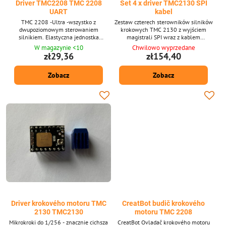
Driver TMC2208 TMC 2208
Set 4 x driver TMC2130 SPI
UART
kabel
TMC 2208 -Ultra -wszystko z
Zestaw czterech sterowników silników
dwupoziomowym sterowaniem
krokowych TMC 2130 z wyjściem
silnikiem. Elastyczna jednostka
magistrali SPI wraz z kablem
interpolacyjna Microplyer zapewnia do
połączeniowym.
W magazynie <10
Chwilowo wyprzedane
256 mikrokwetrów. Obsługuje tryb UART.
zł29,36
zł154,40
Zobacz
Zobacz
Driver krokového motoru TMC
CreatBot budič krokového
2130 TMC2130
motoru TMC 2208
Mikrokroki do 1/256 - znacznie cichsza
CreatBot Ovladač krokového motoru