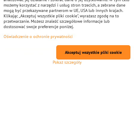
możemy korzystać z narzędzi i usług stron trzecich, a zebrane dane
mogą być przekazywane partnerom w UE, USA lub innych krajach.
Klikając „Akceptuj wszystkie pliki cookie", wyrażasz zgodę na to
przetwarzanie. Możesz znaleźć szczegółowe informacje lub
dostosować swoje preferencje poniżej.
Oświadczenie o ochronie prywatności
CreatBot D600 / D600 Pro Deska
CreatBot Ovladač krokového
Akceptuj wszystkie pliki cookie
driveru X/Y/Z
motoru TCM 2209
Deska ovladače osy Z kompatibilní s
CreatBot ovladač krokového motoru TCM
Pokaż szczegóły
Creatbot D600 D600 Pro D600 Pro2
2209
D1000
Na zamówienie
zł56,06
Na zamówienie
zł238,70
Do Koszyka
Do Koszyka