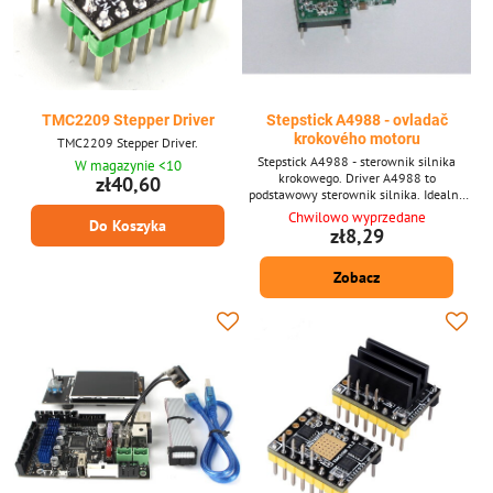
TMC2209 Stepper Driver
Stepstick A4988 - ovladač
krokového motoru
TMC2209 Stepper Driver.
Stepstick A4988 - sterownik silnika
W magazynie <10
krokowego. Driver A4988 to
zł40,60
podstawowy sterownik silnika. Idealny
dla początkujących i wstępnych testów.
Chwilowo wyprzedane
Do Koszyka
zł8,29
Zobacz