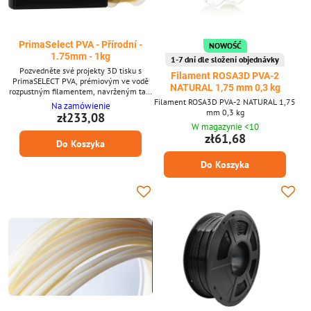
PrimaSelect PVA - Přírodní -
NOWOŚĆ
1.75mm - 1kg
1-7 dní dle složení objednávky
Pozvedněte své projekty 3D tisku s
Filament ROSA3D PVA-2
PrimaSELECT PVA, prémiovým ve vodě
NATURAL 1,75 mm 0,3 kg
rozpustným filamentem, navrženým tak,
Filament ROSA3D PVA-2 NATURAL 1,75
aby vaše komplexní tisky byly snazší a
Na zamówienie
mm 0,3 kg
efektivnější. PrimaSELECT PVA je vaše
zł233,08
ideální řešení pro vytváření složitých
W magazynie <10
modelů s převisy, vnitřními strukturami a
zł61,68
Do Koszyka
dalšími náročnými geometriemi, které
vyžadují podpůrný materiál. Hlavní
Do Koszyka
vlastnosti - Rozpustný ve vodě -
Kompatibilní s více...