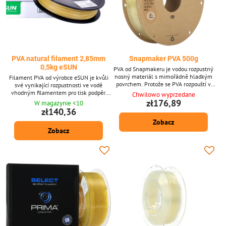
PVA natural filament 2,85mm
Snapmaker PVA 500g
0,5kg eSUN
PVA od Snapmakeru je vodou rozpustný
nosný materiál s mimořádně hladkým
Filament PVA od výrobce eSUN je kvůli
povrchem. Protože se PVA rozpouští v
své vynikající rozpustnosti ve vodě
běžné vodě z kohoutku, lze jej použít jako
vhodným filamentem pro tisk podpěr.
Chwilowo wyprzedane
vynikající podpůrný materiál při tisku
PVA lze rozpustit ve vodě o teplotě 21°C
zł176,89
W magazynie <10
vysoce složitých geometrií nebo dutých
již za pár hodin, pro rychlejší odstranění
zł140,36
designů. Přednosti: - Nabízí naprostou
je dobré teplotu vody zvýšit.
Zobacz
svobodu designu a polohování - Ultra
hladký povrch - Rozpouští se v běžné
Zobacz
vodě z kohoutku