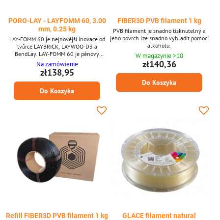
PORO-LAY - LAYFOMM 60, 3.00
FIBER3D PVB filament 1 kg
mm, 0.25 kg
PVB filament je snadno tisknutelný a
jeho povrch lze snadno vyhladit pomocí
LAY-FOMM 60 je nejnovější inovace od
alkoholu.
tvůrce LAYBRICK, LAYWOO-D3 a
BendLay. LAY-FOMM 60 je pěnový
W magazynie >10
materiál a je vysoce porézní. LAY-FOMM
zł140,36
Na zamówienie
60 je zčásti kaučukovo-elastomerový
zł138,95
polymer a zčásti PVA. Jakmile tento
Do Koszyka
materiál opláchnete ve vodě, zůstane
Do Koszyka
pouze kaučukový polymer jako váš
mikroporézní a flexibilní objekt. LAY-
FOMM 60 je o něco pevnější než LAY-
FOMM 40. Hlavní vlastnosti: Po tisku...
Refill FIBER3D PVB filament 1 kg
GLACE filament natural