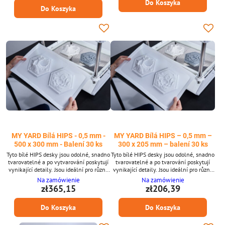
Do Koszyka
výkon bez nutnosti předehřívání.
Do Koszyka
Přednosti * Vysoká odolnost proti nárazu
se stabilními vlastnostmi při tvarování *
Bez separačního...
MY YARD Bílá HIPS - 0,5 mm -
MY YARD Bílá HIPS – 0,5 mm –
500 x 300 mm - Balení 30 ks
300 x 205 mm – balení 30 ks
Tyto bílé HIPS desky jsou odolné, snadno
Tyto bílé HIPS desky jsou odolné, snadno
tvarovatelné a po vytvarování poskytují
tvarovatelné a po tvarování poskytují
vynikající detaily. Jsou ideální pro různé
vynikající detaily. Jsou ideální pro různé
aplikace, včetně výroby forem,
aplikace, včetně výroby forem, stavby
Na zamówienie
Na zamówienie
modelářství a kreativních projektů.
modelů a kreativních projektů. Jsou
zł365,15
zł206,39
Navrženy pro použití s vakuovými
navrženy pro použití s vakuovými
formovači FORMART, nabízejí spolehlivý
tvářecími stroji FORMART a nabízejí
Do Koszyka
Do Koszyka
výkon bez nutnosti předehřívání.
spolehlivý výkon bez nutnosti
**Hlavní přednosti** * Vysoká odolnost
předehřívání. Hlavní vlastnosti: Vysoká
proti nárazu se stabilními tvarovacími
odolnost proti nárazu se stabilními