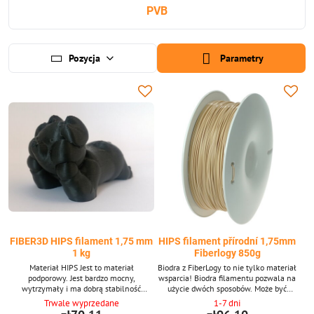
PVB
Pozycja
Parametry
FIBER3D HIPS filament 1,75 mm
HIPS filament přírodní 1,75mm
1 kg
Fiberlogy 850g
Materiał HIPS Jest to materiał
Biodra z FiberLogy to nie tylko materiał
podporowy. Jest bardzo mocny,
wsparcia! Biodra filamentu pozwala na
wytrzymały i ma dobrą stabilność
użycie dwóch sposobów. Może być
temperaturową. Nadaje się do
używany jako sam materiał podstawowy,
Trwale wyprzedane
1-7 dni
drukowania większych obiektów. Rozmiar
tj. Wydruk będzie wykonany tylko z