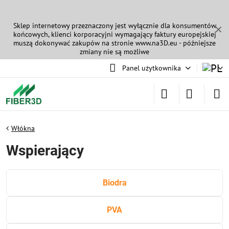
Sklep internetowy przeznaczony jest wyłącznie dla konsumentów
✕
końcowych, klienci korporacyjni wymagający faktury europejskiej
muszą dokonywać zakupów na stronie
www.na3D.eu
- późniejsze
zmiany nie są możliwe
Panel użytkownika
Włókna
Wspierający
Biodra
PVA