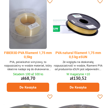
vlastnostmi * Bez...
tvářecími vlastnostmi...
FIBER3D PVA filament 1,75 mm
PVA natural filament 1,75 mm
0,5kg
0,5 kg eSUN
PVA, polialkohol winylowy, to
Ze względu na doskonałą
rozpuszczalny w wodzie materiał, który
rozpuszczalność w wodzie, filament PVA
idealnie nadaje się do drukowania
od producenta eSUN jest odpowiednim
podpór dla bardziej złożonych modeli z
filamentem do podłoży drukowych. PVA
Skladem 100 až 500 ks
W magazynie >10
nawisami i trudno dostępnymi
można rozpuścić w wodzie o
zł68,70
zł130,52
miejscami. Średnica filamentu: 1,75 mm
temperaturze 21°C w zaledwie kilka
± 0,02 mm. Opakowanie 0,5 kg -
godzin, dla szybszego usunięcia dobrze
Do Koszyka
Do Koszyka
zawiera ok. 166 m sznurka o średnicy
jest podnieść temperaturę wody.
1,75 mm. Dostarczany w przezroczystym
odcieniu.