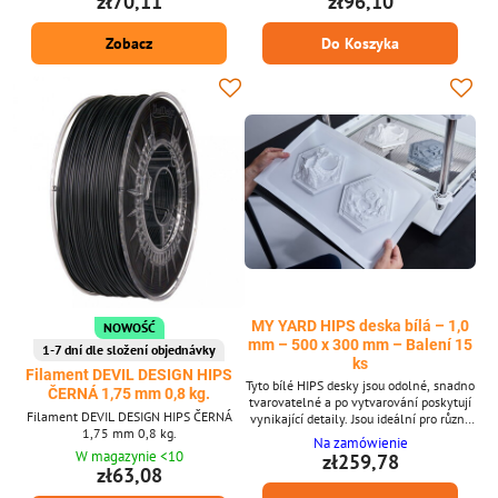
zł70,11
zł96,10
włókna: 1,75 mm ± 0,02 mm.
bioder lub może być również używany do
Opakowanie 1 kg - pomieści ok. 395 m
drukowania wspornika w połączeniu z
Zobacz
Do Koszyka
sznurka o szerokości 1,75 mm.
innym materiałem podstawowym (ABS i
Występuje w 6 kolorach.
innymi).
MY YARD HIPS deska bílá – 1,0
NOWOŚĆ
mm – 500 x 300 mm – Balení 15
1-7 dní dle složení objednávky
ks
Filament DEVIL DESIGN HIPS
Tyto bílé HIPS desky jsou odolné, snadno
ČERNÁ 1,75 mm 0,8 kg.
tvarovatelné a po vytvarování poskytují
Filament DEVIL DESIGN HIPS ČERNÁ
vynikající detaily. Jsou ideální pro různé
1,75 mm 0,8 kg.
aplikace, včetně výroby forem,
Na zamówienie
modelářství a kreativních projektů.
W magazynie <10
zł259,78
Navrženy pro použití s vakuovými
zł63,08
formovači FORMART, nabízejí spolehlivý