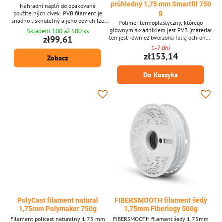
průhledný 1,75 mm Smartfil 750
Náhradní náplň do opakovaně
g
použitelných cívek. PVB filament je
snadno tisknutelný a jeho povrch lze
Polimer termoplastyczny, którego
snadno vyhladit pomocí alkoholu.
głównym składnikiem jest PVB (materiał
Skladem 100 až 500 ks
ten jest również tworzona folią ochronną
zł99,61
dla szkła bezpieczeństwa). Zwiększona
1-7 dni
odporność na wstrząsy jest również
zł153,14
Zobacz
elastyczna i nie śmierdzi.
Do Koszyka
PolyCast filament natural
FIBERSMOOTH filament šedý
1,75mm Polymaker 750g
1,75mm Fiberlogy 500g
Filament policast naturalny 1,75 mm
FIBERSMOOTH filament šedý 1,75mm