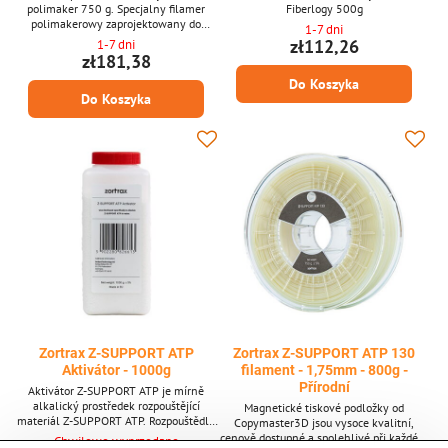
polimaker 750 g. Specjalny filamer
Fiberlogy 500g
polimakerowy zaprojektowany do
1-7 dni
drukowania tworzyw sztucznych
zł112,26
1-7 dni
użytecznych w odlewni. Wygładzanie
zł181,38
powierzchni pleśni można osiągnąć przy
Do Koszyka
użyciu powszechnie dostępnych alkoholi
Do Koszyka
(IPA lub etanolu), drukując materiał na
dowolnej drukarce FDM/FFF.
Zortrax Z-SUPPORT ATP
Zortrax Z-SUPPORT ATP 130
Aktivátor - 1000g
filament - 1,75mm - 800g -
Přírodní
Aktivátor Z-SUPPORT ATP je mírně
alkalický prostředek rozpouštějící
Magnetické tiskové podložky od
materiál Z-SUPPORT ATP. Rozpouštědlo
Copymaster3D jsou vysoce kvalitní,
pro Z-SUPPORT ATP
cenově dostupné a spolehlivé při každém
Chwilowo wyprzedane