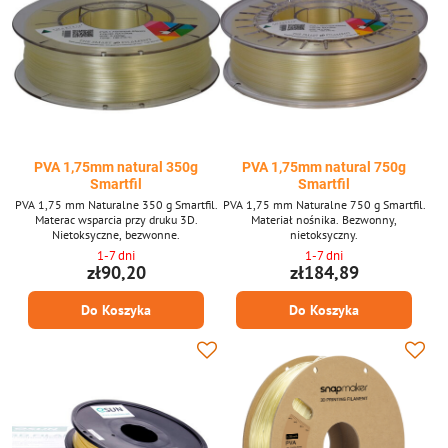
PVA 1,75mm natural 350g
PVA 1,75mm natural 750g
Smartfil
Smartfil
PVA 1,75 mm Naturalne 350 g Smartfil.
PVA 1,75 mm Naturalne 750 g Smartfil.
Materac wsparcia przy druku 3D.
Materiał nośnika. Bezwonny,
Nietoksyczne, bezwonne.
nietoksyczny.
1-7 dni
1-7 dni
zł90,20
zł184,89
Do Koszyka
Do Koszyka