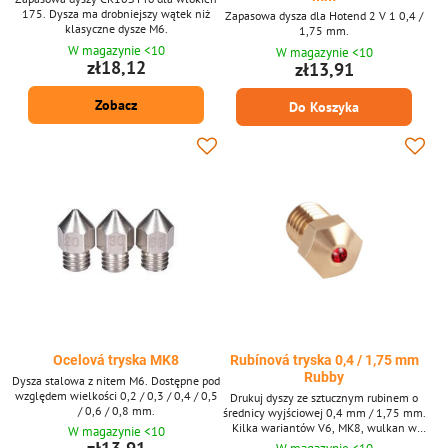
175. Dysza ma drobniejszy wątek niż
Zapasowa dysza dla Hotend 2 V 1 0,4 /
klasyczne dysze M6.
1,75 mm.
W magazynie <10
W magazynie <10
zł18,12
zł13,91
Zobacz
Do Koszyka
Ocelová tryska MK8
Rubínová tryska 0,4 / 1,75 mm
Rubby
Dysza stalowa z nitem M6. Dostępne pod
względem wielkości 0,2 / 0,3 / 0,4 / 0,5
Drukuj dyszy ze sztucznym rubinem o
/ 0,6 / 0,8 mm.
średnicy wyjściowej 0,4 mm / 1,75 mm.
Kilka wariantów V6, MK8, wulkan w
W magazynie <10
różnych materiałach: Brass vs Titan