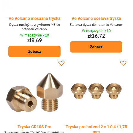
V6 Volcano mosazná tryska
V6 Volcano ocelová tryska
Dysza mosiężna z gwintem M6 do
Stalowa dysza do hotendu Volcano.
hotendu Volcano.
W magazynie <10
zł16,72
W magazynie <10
zł9,69
Zobacz
Zobacz
Tryska CR10S Pro
Tryska pro hotend 2 v 1 0,4 / 1,75
mm
Zapasowa dyszy CR10S Pro dla włókien