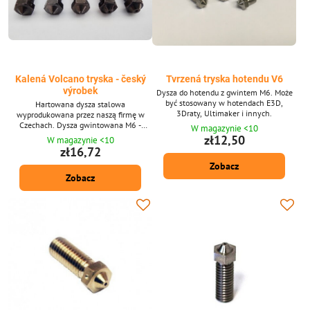
Kalená Volcano tryska - český
Tvrzená tryska hotendu V6
výrobek
Dysza do hotendu z gwintem M6. Może
być stosowany w hotendach E3D,
Hartowana dysza stalowa
3Draty, Ultimaker i innych.
wyprodukowana przez naszą firmę w
Czechach. Dysza gwintowana M6 -
W magazynie <10
najbardziej rozpowszechniony wątek w
zł12,50
W magazynie <10
drukarzach 3D, może być używany w
zł16,72
kilku rodzajach drukarek. Wykonane w
Zobacz
Czechach.
Zobacz