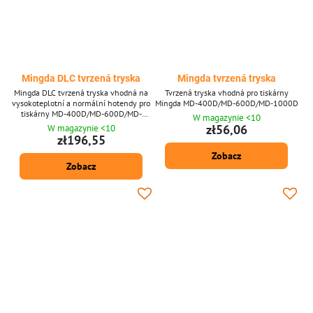
Mingda DLC tvrzená tryska
Mingda tvrzená tryska
Mingda DLC tvrzená tryska vhodná na
Tvrzená tryska vhodná pro tiskárny
vysokoteplotní a normální hotendy pro
Mingda MD-400D/MD-600D/MD-1000D
tiskárny MD-400D/MD-600D/MD-
W magazynie <10
1000D
zł56,06
W magazynie <10
zł196,55
Zobacz
Zobacz