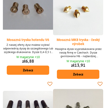
Mosazná tryska hotendu V6
Mosazná MK8 tryska - český
výrobek
Z naszej oferty dysz możesz wybrać
odpowiednią dyszę do szczegółowego lub
Mosiężna dysza wyprodukowana przez
szybkiego drukowania. Dysze 0,4-0,5 to
naszą firmę w Czechach. Dysza
kompromis między jakością a szybkością
gwintowana M6 - najbardziej
W magazynie <10
drukowania.
rozpowszechniony wątek w drukarzach
zł6,88
W magazynie <10
3D, może być używany w kilku typach,
zł13,91
kształt odpowiada najwięcej drukarek
Zobacz
Creality, Ender, ANET. Wykonane w
Zobacz
Czechach.