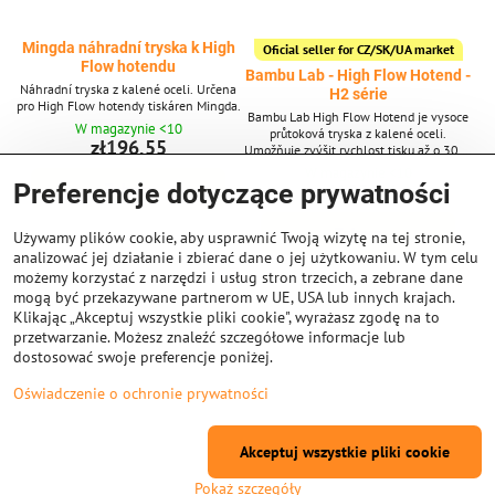
Mingda náhradní tryska k High
Oficial seller for CZ/SK/UA market
Flow hotendu
Bambu Lab - High Flow Hotend -
Náhradní tryska z kalené oceli. Určena
H2 série
pro High Flow hotendy tiskáren Mingda.
Bambu Lab High Flow Hotend je vysoce
W magazynie <10
průtoková tryska z kalené oceli.
zł196,55
Umožňuje zvýšit rychlost tisku až o 30 %
díky optimalizované tavené zóně, která
W magazynie <10
podporuje vyšší objemový průtok
Preferencje dotyczące prywatności
zł193,74
Zobacz
materiálu.
Zobacz
Używamy plików cookie, aby usprawnić Twoją wizytę na tej stronie,
analizować jej działanie i zbierać dane o jej użytkowaniu. W tym celu
możemy korzystać z narzędzi i usług stron trzecich, a zebrane dane
mogą być przekazywane partnerom w UE, USA lub innych krajach.
Klikając „Akceptuj wszystkie pliki cookie", wyrażasz zgodę na to
przetwarzanie. Możesz znaleźć szczegółowe informacje lub
dostosować swoje preferencje poniżej.
Oświadczenie o ochronie prywatności
Akceptuj wszystkie pliki cookie
Pokaż szczegóły