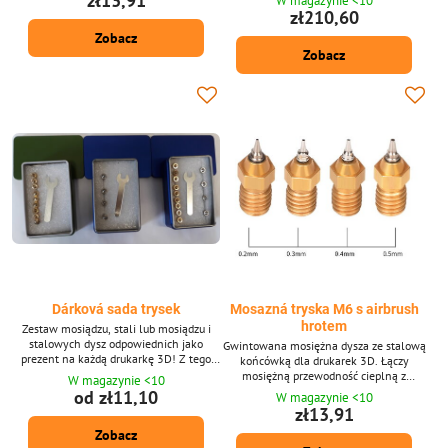
zł13,91
W magazynie <10
zł210,60
Zobacz
Zobacz
Dárková sada trysek
Mosazná tryska M6 s airbrush
hrotem
Zestaw mosiądzu, stali lub mosiądzu i
stalowych dysz odpowiednich jako
Gwintowana mosiężna dysza ze stalową
prezent na każdą drukarkę 3D! Z tego
końcówką dla drukarek 3D. Łączy
zestawu zawsze wybierasz odpowiednią
mosiężną przewodność cieplną z
W magazynie <10
dyszę do szczegółowego lub szybkiego
odpornością na stal nierdzewną. Ten
od zł11,10
W magazynie <10
drukowania. W tym klucz montażowy -
rodzaj dyszy jest znacznie bardziej
zł13,91
zaciskające dysze.
wydajny niż klasyczne dysze używane do
Zobacz
drukowania 3D.