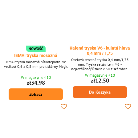
Kalená tryska V6 - kulatá hlava
NOWOŚĆ
0,4 mm / 1,75
IEMAI tryska mosazná
Ocelová tvrzená tryska 0,4 mm/1,75
IEMAI tryska mosazná nízkoteplotní ve
mm. Tryska se závitem M6 -
velikost 0,6 a 0,8 mm pro tiskárny Magic
nejrozšířenější závit v 3D tiskárnách.
.
W magazynie <10
W magazynie <10
zł12,50
zł34,98
Do Koszyka
Zobacz