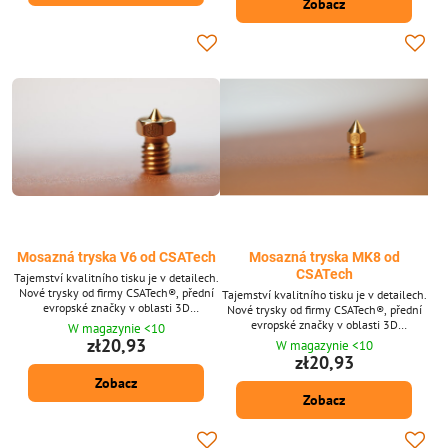
Zobacz
Mosazná tryska V6 od CSATech
Mosazná tryska MK8 od
CSATech
Tajemství kvalitního tisku je v detailech.
Nové trysky od firmy CSATech®, přední
Tajemství kvalitního tisku je v detailech.
evropské značky v oblasti 3D
Nové trysky od firmy CSATech®, přední
technologií.​CSATech®, přední evropská
evropské značky v oblasti 3D
W magazynie <10
značka v oblasti 3D technologií, vyrábí
technologií. ​CSATech®, přední evropská
zł20,93
W magazynie <10
speciální produkční trysky pro vynikající
značka v oblasti 3D technologií, vyrábí
zł20,93
tisk a udržitelnou kvalitu
speciální produkční trysky pro vynikající
Zobacz
tisk a udržitelnou kvalitu
Zobacz