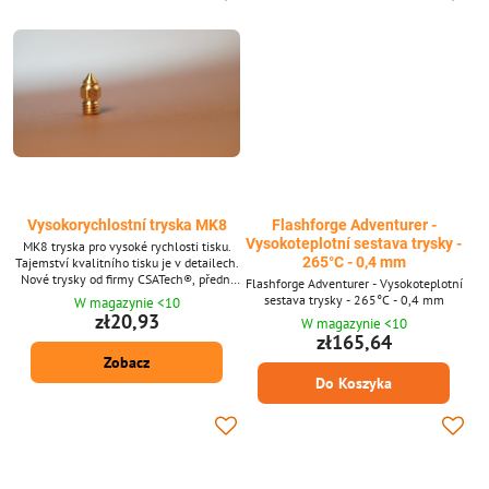
Vysokorychlostní tryska MK8
Flashforge Adventurer -
Vysokoteplotní sestava trysky -
MK8 tryska pro vysoké rychlosti tisku.
265°C - 0,4 mm
Tajemství kvalitního tisku je v detailech.
Nové trysky od firmy CSATech®, přední
Flashforge Adventurer - Vysokoteplotní
evropské značky v oblasti 3D
sestava trysky - 265°C - 0,4 mm
W magazynie <10
technologií.
zł20,93
W magazynie <10
zł165,64
Zobacz
Do Koszyka