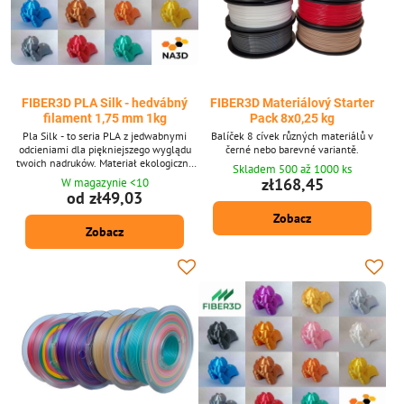
FIBER3D PLA Silk - hedvábný
FIBER3D Materiálový Starter
filament 1,75 mm 1kg
Pack 8x0,25 kg
Pla Silk - to seria PLA z jedwabnymi
Balíček 8 cívek různých materiálů v
odcieniami dla piękniejszego wyglądu
černé nebo barevné variantě.
twoich nadruków. Materiał ekologiczny
Skladem 500 až 1000 ks
wykonany ze skrobi kukurydzianej.
zł168,45
W magazynie <10
Przyjazny dla środowiska. Nietoksyczne i
od zł49,03
bezpieczne. Średnica filamentu: 1,75
Zobacz
mm ± 0,02 mm. Pakiet 1 kg - zawiera
Zobacz
około 335 m strun o średnicy 1,75 mm.
Dostarczone w 15 odcieniach. Materiał z
jedwabiu PLA jest również dostępny po
10 -metrowych...