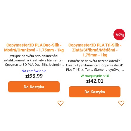
60%
Copymaster3D PLA Duo-Silk -
Copymaster3D PLA Tri-Silk -
Modrá/Oranžová - 1.75mm - 1kg
Zlatá/Stříbrná/Měděná -
1,75mm - 1kg
Vstupte do světa bezkonkurenční
sofistikovanosti a kreativity s filamentem
Ponořte se do světa bezkonkurenční
Copymaster3D PLA Duo-Silk. Jedinečně
kreativity s filamentem Copymaster3D
navržený s inovativní technologií Duo-
PLA Tri-Silk. Tento filament, využívající
Na zamówienie
Silk, tento filament hladce splétá dvě
špičkovou technologii Tri-Silk, plynule
zł93,99
W magazynie <10
doplňkové barvy do jediného vlákna,
proplétá tři zářivé barvy do jediného
zł42,01
čímž vytváří výtisky, které s každou
vlákna, což vám umožňuje vytvářet
Do Koszyka
vrstvou předvádějí harmonickou směs
výtisky, které s každou vrstvou
dvoutónové brilantnosti. **Hlavní
Do Koszyka
představují fascinující symfonii trojitého
přednosti** * Technologie Duo-Silk *
barevného lesku. Hlavní přednosti:
Hedvábně hladká textura *...
Technologie Tri-Silk Hedvábně hladká
textura Vysoce kvalitní...