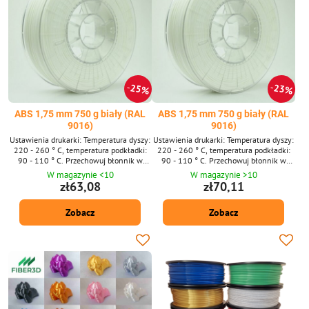
25%
23%
ABS 1,75 mm 750 g biały (RAL
ABS 1,75 mm 750 g biały (RAL
9016)
9016)
Ustawienia drukarki: Temperatura dyszy:
Ustawienia drukarki: Temperatura dyszy:
220 - 260 ° C, temperatura podkładki:
220 - 260 ° C, temperatura podkładki:
90 - 110 ° C. Przechowuj błonnik w
90 - 110 ° C. Przechowuj błonnik w
torbie, suchy i ciemny.
torbie, suchy i ciemny.
W magazynie <10
W magazynie >10
zł63,08
zł70,11
Zobacz
Zobacz