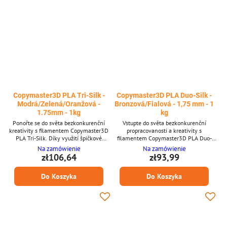
Copymaster3D PLA Tri-Silk -
Copymaster3D PLA Duo-Silk -
Modrá/Zelená/Oranžová -
Bronzová/Fialová - 1,75 mm - 1
1.75mm - 1kg
kg
Ponořte se do světa bezkonkurenční
Vstupte do světa bezkonkurenční
kreativity s filamentem Copymaster3D
propracovanosti a kreativity s
PLA Tri-Silk. Díky využití špičkové
filamentem Copymaster3D PLA Duo-
technologie Tri-Silk tento filament
Silk. Unikátně navržen s inovativní
Na zamówienie
Na zamówienie
plynule proplétá tři zářivé barvy do
technologií Duo-Silk, tento filament
zł106,64
zł93,99
jediného vlákna, což vám umožní
hladce protkává dvě doplňkové barvy do
vytvářet výtisky, které s každou vrstvou
jednoho vlákna, čímž vytváří výtisky,
Do Koszyka
Do Koszyka
předvádějí fascinující symfonii trojtónové
které představují harmonické spojení
brilance. Hlavní vlastnosti Technologie
dvoubarevné brilance s každou vrstvou.
Tri-Silk Hedvábně jemná textura Vysoce
Přednosti Technologie Duo-Silk
kvalitní PLA základ...
Hedvábně hladká textura Vysoce
kvalitní...