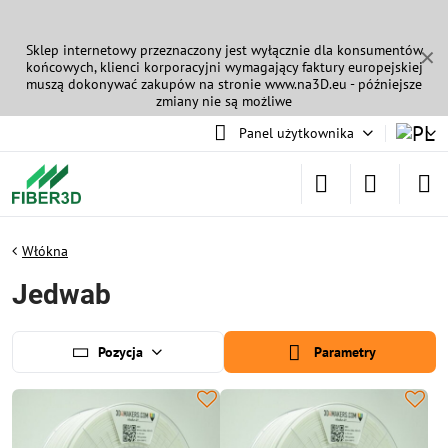
Sklep internetowy przeznaczony jest wyłącznie dla konsumentów
✕
końcowych, klienci korporacyjni wymagający faktury europejskiej
muszą dokonywać zakupów na stronie
www.na3D.eu
- późniejsze
zmiany nie są możliwe
Panel użytkownika
Włókna
Jedwab
Pozycja
Parametry