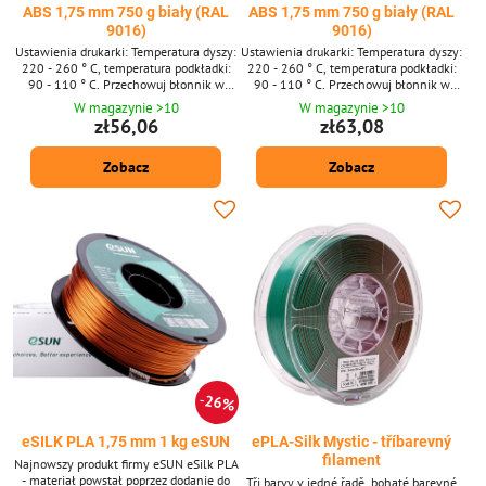
ABS 1,75 mm 750 g biały (RAL
ABS 1,75 mm 750 g biały (RAL
9016)
9016)
Ustawienia drukarki: Temperatura dyszy:
Ustawienia drukarki: Temperatura dyszy:
220 - 260 ° C, temperatura podkładki:
220 - 260 ° C, temperatura podkładki:
90 - 110 ° C. Przechowuj błonnik w
90 - 110 ° C. Przechowuj błonnik w
torbie, suchy i ciemny.
torbie, suchy i ciemny.
W magazynie >10
W magazynie >10
zł56,06
zł63,08
Zobacz
Zobacz
26%
eSILK PLA 1,75 mm 1 kg eSUN
ePLA-Silk Mystic - tříbarevný
filament
Najnowszy produkt firmy eSUN eSilk PLA
- materiał powstał poprzez dodanie do
Tři barvy v jedné řadě, bohaté barevné