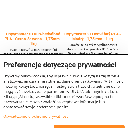
Copymaster3D Duo-hedvábné
Copymaster3D Hedvábný PLA -
PLA - Černo-červená - 1,75mm -
Modrý - 1,75 mm - 1 kg
1kg
Ponořte se do světa vytříbenosti s
filamentem Copymaster3D PLA Silk.
Vstupte do světa bezkonkurenční
Tento prémiový filament je pečlivě
sofistikovanosti a kreativity s filamentem
navržen tak, aby vašim 3D tiskům
Copymaster3D PLA Duo-Silk. Jedinečně
Na zamówienie
vdechl hedvábně hladký povrch a
vyvinutý s inovativní technologií Duo-
Preferencje dotyczące prywatności
zł67,30
Na zamówienie
briliantový lesk, čímž nastavuje nový
Silk, tento filament hladce splétá dvě
zł93,99
standard elegance ve vašich výtvorech.
doplňkové barvy do jediného vlákna,
Do Koszyka
Hlavní vlastnosti Hedvábně hladká
vytvářející výtisky, které s každou vrstvou
Używamy plików cookie, aby usprawnić Twoją wizytę na tej stronie,
dokonalost Vysoce kvalitní PLA základ
Do Koszyka
ukazují harmonickou směs dvoutónového
analizować jej działanie i zbierać dane o jej użytkowaniu. W tym celu
Briliantový lesk Precizní detaily
lesku. **Přednosti** * Technologie Duo-
możemy korzystać z narzędzi i usług stron trzecich, a zebrane dane
Silk * Hedvábně hladká textura * Základ
mogą być przekazywane partnerom w UE, USA lub innych krajach.
z vysoce...
Klikając „Akceptuj wszystkie pliki cookie", wyrażasz zgodę na to
przetwarzanie. Możesz znaleźć szczegółowe informacje lub
dostosować swoje preferencje poniżej.
Oświadczenie o ochronie prywatności