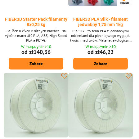
FIBER3D Starter Pack filamenty
FIBER3D PLA Silk - filament
8x0,25 kg
jedwabny 1,75 mm 1kg
Balíček 8 cívek v různych barvách. Na
Pla Silk - to seria PLA z jedwabnymi
výběr z materiálů PLA, ABS, High Speed
odcieniami dla piękniejszego wyglądu
PLA a PET-G.
twoich nadruków. Materiał ekologiczny
wykonany ze skrobi kukurydzianej.
W magazynie >10
W magazynie >10
Przyjazny dla środowiska. Nietoksyczne i
od zł140,36
od zł46,22
bezpieczne. Średnica filamentu: 1,75
mm ± 0,02 mm. Pakiet 1 kg - zawiera
Zobacz
Zobacz
około 335 m strun o średnicy 1,75 mm.
Dostarczone w 15 odcieniach. Materiał z
jedwabiu PLA jest również dostępny po
10 -metrowych...