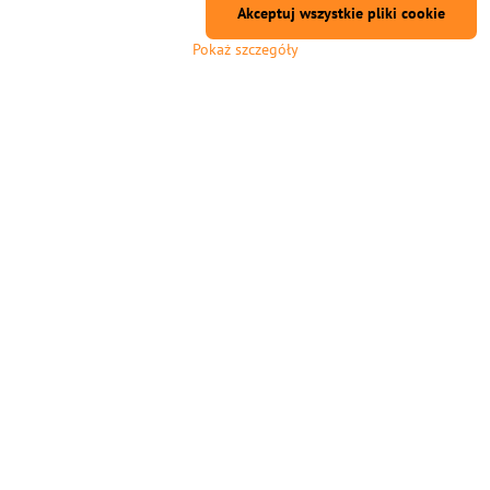
Akceptuj wszystkie pliki cookie
Pokaż szczegóły
Wydrukuj z uśmiechem -
Wydrukuj z uśmiechem -
jedwabny PLA - 1,75 mm -
jedwabny PLA - 1,75 mm - kolor
Rainbow - 1000 g
oceanu - 1000 g
Włókna PLA z materiału premium. Efekt
Włókna PLA z materiału premium. Efekt
jedwabny - Rainbow Curvation.
jedwabiu - Ocean Multicolor.
1-7 dni
1-7 dni
zł96,94
zł96,94
Do Koszyka
Do Koszyka