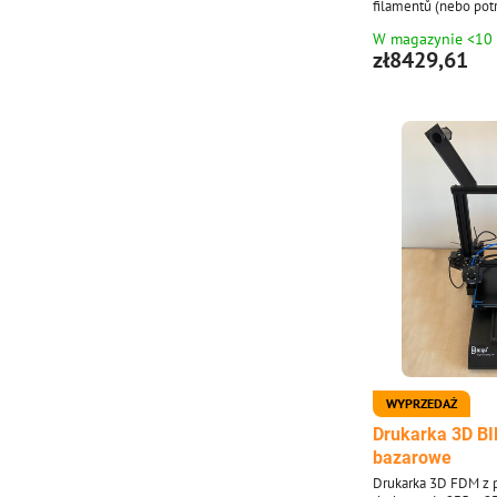
filamentů (nebo potr
lišta, výkonná pump
W magazynie <10
zł8429,61
WYPRZEDAŻ
Drukarka 3D BI
bazarowe
Drukarka 3D FDM z p