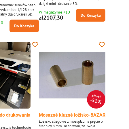
dzięki mini -drukarce 3D.
sterownik silników Step
etkami do 1/128 krok
W magazynie <10
ealny dla drukarek 3D.
Do Koszyka
zł2107,30
10
Do Koszyka
zł5,48
51%
 do drukowania
Mosazné kluzné ložisko-BAZAR
Łożysko ślizgowe z mosiądzu na pręcie o
średnicy 8 mm. To sprawia, że ​​Twoja
rzystują technologię