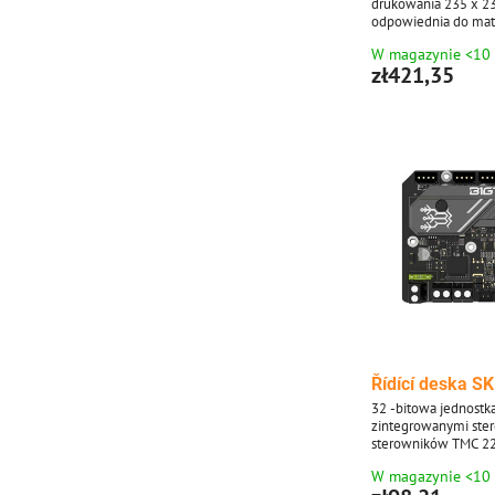
drukowania 235 x 2
odpowiednia do mat
1,75 mm PLA, ABS, b
W magazynie <10
drewnianego polimer
zł421,35
Řídící deska SK
32 -bitowa jednostka
zintegrowanymi ste
sterowników TMC 22
płyty sterowania Crea
W magazynie <10
Ender 3 Pro. Płyta je