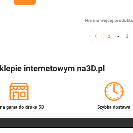
wania
ładowego za pomocą
 są zintegrowane
he sterowniki
ART.
Nie ma więcej produkt
1
2
klepie internetowym na3D.pl
łna gama do druku 3D
Szybka dostawa