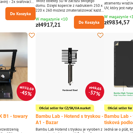
Twórz obiekty 3D w zaciszu swojego
avin) - 2x svařovací
atramentu wrażl
domu. Dzięki kopercie z nadrukiem 250 x
a pro odsání vzduchu.
UV, który jest na
220 x 260 możesz zmaterializować każdy
przez lampy UV. D
Do Koszyka
swój pomysł. Główne zalety: wysokiej
W magazynie <
można drukować n
W magazynie <10
jakości mata grzewcza (nagrzewa się do
zł9834,57
Do Koszyka
kartonach, a naw
zł4917,21
110°C w ciągu 1 minuty), automatyczne
Podłoże może by
wyłączanie, kontynuacja drukowania po
jedynie w przypa
awarii zasilania, wykrywanie końca
wrażliwych materi
filamentu, WiFi, automatyczne
polerowane metale
czyszczenie dyszy za pomocą pędzla,
zastosowanie pod
ekran dotykowy LCD 3,5".
zł772,59
zł49,03
45%
57%
Oficial seller for CZ/SK/UA market
Oficial seller f
K B1 - towary
Bambu Lab - Hotend s tryskou -
Bambu Lab - 
A1 - Bazar
tisková podl
rzestrzenią
Bambu Lab Hotend s tryskou je vyroben z
Jedná se o plát, k