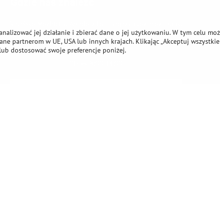
Gdzie nas znaleźć
Valašské Meziříčí, U Abácie 216 - magazyn towarów, punkt
analizować jej działanie i zbierać dane o jej użytkowaniu. W tym celu mo
dozowania
ne partnerom w UE, USA lub innych krajach. Klikając „Akceptuj wszystkie 
Godziny otwarcia Po-Cz 8:00-15:00
lub dostosować swoje preferencje poniżej.
Piątek 8:00-14:00