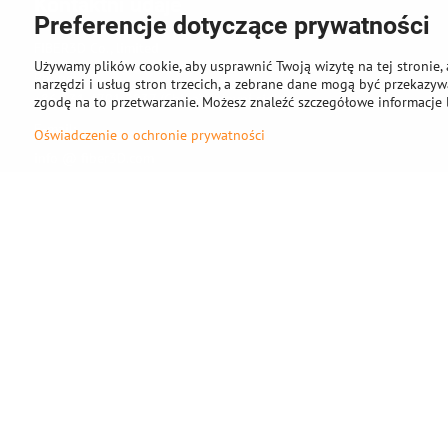
Kontaktní údaje
Preferencje dotyczące prywatności
FIBER3D Co., limited
Używamy plików cookie, aby usprawnić Twoją wizytę na tej stronie, 
Phone:
narzędzi i usług stron trzecich, a zebrane dane mogą być przekazywa
+86 131 4701 8937 (China) - hlavní sídlo
zgodę na to przetwarzanie. Możesz znaleźć szczegółowe informacje 
E-mail:
Oświadczenie o ochronie prywatności
info @ fiber3D.com
Facebook
Instagram