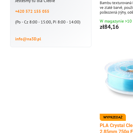
Jesteśmy tu dla Ciebie
Bambu texturovaná P
ve zlaté barvě, použi
+420 572 155 055
poškozená (rýhy, oděr
W magazynie >10
(Po - Cz 8:00 - 15:00, Pi 8:00 - 14:00)
zł84,16
info@na3D.pl
WYPRZEDAŻ
PLA Crystal Cle
2,85mm 750g F