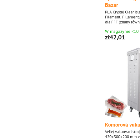
Bazar
PLA Crystal Clear I
Filament. Fillament
dla FFF (znany równ
drukowania 3D FDM
W magazynie <10
Czechach. Jest to p
zł42,01
która ma całkowitą 
700 g.
Komorová vak
Velký vakuovací stro
420x300x200 mm vh