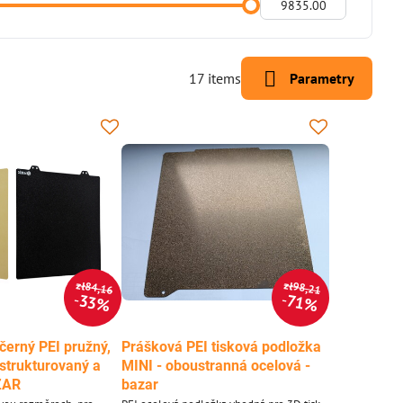
Do:
17
items
Parametry
zł84,16
zł98,21
33%
71%
černý PEI pružný,
Prášková PEI tisková podložka
(strukturovaný a
MINI - oboustranná ocelová -
ZAR
bazar