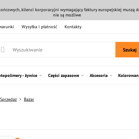
końcowych, klienci korporacyjni wymagający faktury europejskiej muszą
nie są możliwe
 warunki
Wysyłka i płatność
Kontakty
Szukaj
otopolimery - żywice
Części zapasowe
Akcesoria
Kolorowani
Sprzedaż
Bazar