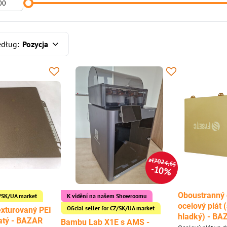
edług:
Pozycja
zł7024,65
10%
Oboustranný 
CZ/SK/UA market
K vidění na našem Showroomu
ocelový plát 
Oficial seller for CZ/SK/UA market
xturovaný PEI
hladký) - BA
zlatý - BAZAR
Bambu Lab X1E s AMS -