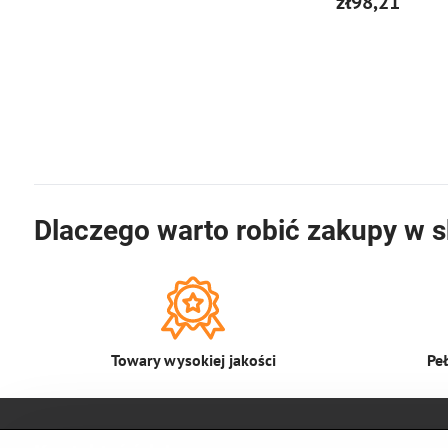
zł98,21
łatwe do zaktualizo
oprogramowania uk
karty SD. Na tablicy
potężne i bardzo cic
TMC2209 w trybie U
Dlaczego warto robić zakupy w s
Towary wysokiej jakości
Pe