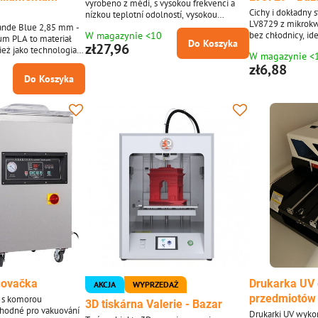
vyrobeno z mědi, s vysokou frekvencí a
Cichy i dokładny 
nízkou teplotní odolností, vysokou
LV8729 z mikrokw
stabilitou a rychlým vedením tepla.
slande Blue 2,85 mm -
W magazynie <10
bez chłodnicy, id
Obvodová deska má chytrý design
um PLA to materiał
Do Koszyka
zł27,96
připojení.
ież jako technologia
W magazynie <
) wykonana w
zł6,88
rzepakowana cewka,
Do Koszyka
wagę z filamentem
uovačka
Drukarka UV
AKCJA
WYPRZEDAŻ
przedmiotów
j s komorou
3D tiskárna Valerie - Bazar
odné pro vakuování
Drukarki UV wyko