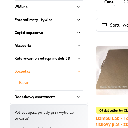
Od:
Cena
Włókna
Fotopolimery - żywice
Sortuj w
Części zapasowe
Akcesoria
Kolorowanie i edycja modeli 3D
Sprzedaż
Bazar
Dodatkowy asortyment
Oficial seller for 
Potrzebujesz porady przy wyborze
Bambu Lab - Te
towaru?
tiskový plát - 