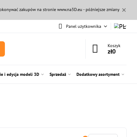
✕
 dokonywać zakupów na stronie
www.na3D.eu
- późniejsze zmiany
Panel użytkownika
Koszyk
zł0
e i edycja modeli 3D
Sprzedaż
Dodatkowy asortyment