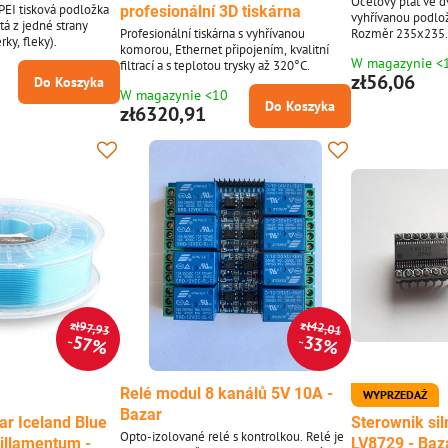
Ocelový plát ve 
EI tisková podložka
profesionální 3D tiskárna
vyhřívanou podlož
tá z jedné strany
Profesionální tiskárna s vyhřívanou
Rozměr 235x235
ky, fleky).
komorou, Ethernet připojením, kvalitní
W magazynie <
filtrací a s teplotou trysky až 320°C.
zł56,06
Do Koszyka
W magazynie <10
Do Koszyka
zł6320,91
zł42,01
zł97,93
57%
33%
Relé modul 8 kanálů 5V 10A -
WYPRZEDAŻ
Bazar
ar Iceland Blue
Sterownik si
Opto-izolované relé s kontrolkou. Relé je
illamentum -
LV8729 - Baz