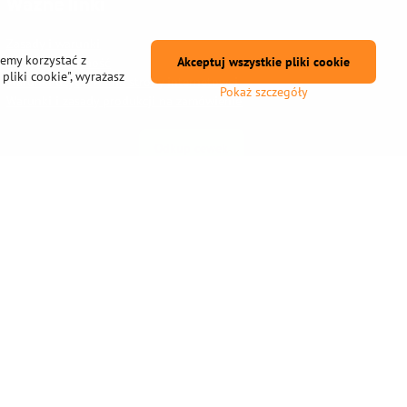
Ważne linki
Zasady i warunki
żemy korzystać z
Akceptuj wszystkie pliki cookie
Wysyłka i płatność
pliki cookie", wyrażasz
Warunki użytkowania strony internetowej
Pokaż szczegóły
Warunki i zasady produkcji na zamówienie
Odkup cewek