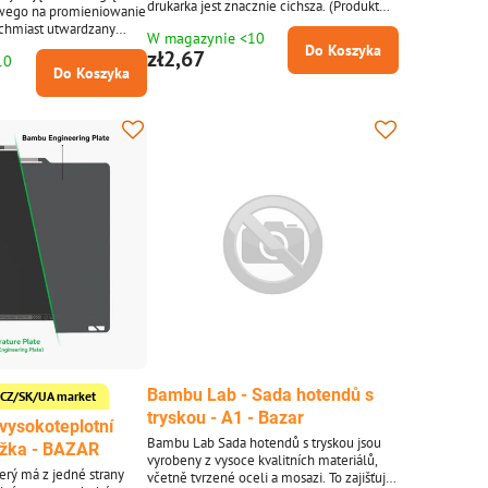
drukarka jest znacznie cichsza. (Produkt
iwego na promieniowanie
można zamówić jednorazowo po 1 sztuce,
tychmiast utwardzany
W magazynie <10
zdjęcie ma charakter poglądowy.)
zięki tej technologii
Do Koszyka
zł2,67
10
p. na miękkich foliach,
Do Koszyka
et na twardych metalach.
ć prawie dowolne,
dku niektórych
ałów, takich jak
, szkło, konieczne jest
kładów...
Bambu Lab - Sada hotendů s
or CZ/SK/UA market
tryskou - A1 - Bazar
vysokoteplotní
Bambu Lab Sada hotendů s tryskou jsou
ožka - BAZAR
vyrobeny z vysoce kvalitních materiálů,
terý má z jedné strany
včetně tvrzené oceli a mosazi. To zajišťuje