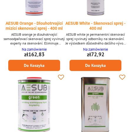
AESUB Orange - Dlouhotrvající
AESUB White - Skenovací sprej -
mizící skenovací sprej - 400 ml
400 ml
AESUB orange je dlouhotrvající
AESUB white je permanentní skenovací
samoodpařovací skenovací sprej vyvinutý
sprej vyvinutý odborníky na skenování.
experty na skenování. Eliminuje
Je výsledkem důsledného dalšího vývoje
základní aplikační problémy 3D
permanentních skenovacích sprejů.
Na zamówienie
Na zamówienie
metrologie, zejména v citlivých
Upozornění: Tento produkt lze expedovat
zł162,83
zł72,92
oblastech (laboratoře, výroba atd.) a
pouze v rámci Švédska a Německa!
chrání zařízení před kontaminací
Hlavní vlastnosti: * Permanentní
Do Koszyka
Do Koszyka
usazováním pigmentů. Hlavní výhody: *
špičkový skenovací sprej * Bez nanočástic
Odpařující se nejmodernější skenovací
oxidu titaničitého (TiO2) * Tenká a
sprej * Dlouhotrvající * Bez nutnosti
homogenní vrstva * Vyvinuto a
čištění * Tenká a homogenní vrstva *
schváleno odborníky na skenování
Bez...