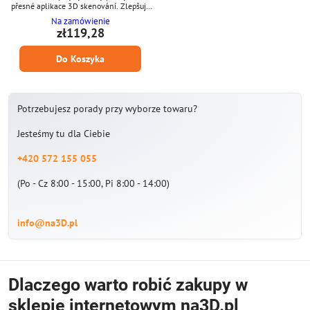
přesné aplikace 3D skenování. Zlepšuje
kvalitu skenování na reflexních a
Na zamówienie
průhledných površích, aniž by vyžadoval
zł119,28
následné čištění. Speciálně navržený pro
použití s CT, modrým světlem a dalšími
Do Koszyka
špičkovými metrologickými systémy,
poskytuje přesné výsledky bez zbytků i v
náročných prostředích. Klíčové vlastnosti
• Navrženo pro...
Potrzebujesz porady przy wyborze towaru?
Jesteśmy tu dla Ciebie
+420 572 155 055
(Po - Cz 8:00 - 15:00, Pi 8:00 - 14:00)
info@na3D.pl
Dlaczego warto robić zakupy w
sklepie internetowym na3D.pl