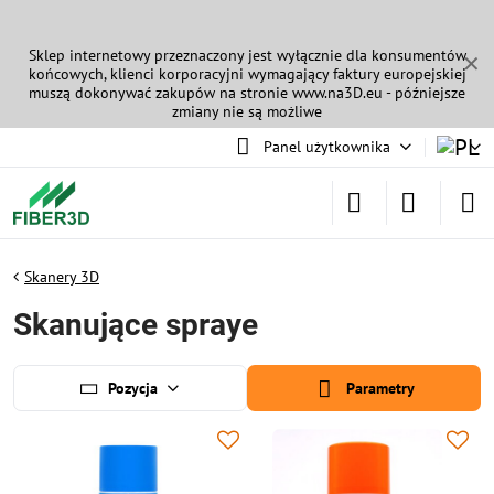
Sklep internetowy przeznaczony jest wyłącznie dla konsumentów
✕
końcowych, klienci korporacyjni wymagający faktury europejskiej
muszą dokonywać zakupów na stronie
www.na3D.eu
- późniejsze
zmiany nie są możliwe
Panel użytkownika
Skanery 3D
Skanujące spraye
Pozycja
Parametry