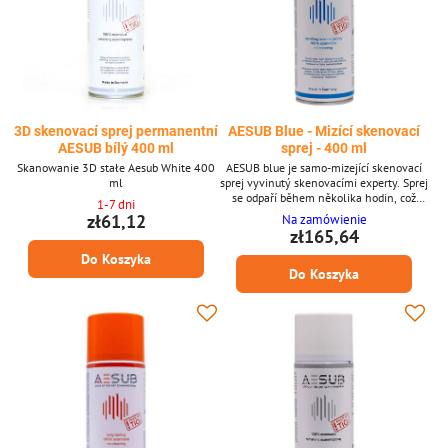
3D skenovací sprej permanentní
AESUB Blue - Mizící skenovací
AESUB bílý 400 ml
sprej - 400 ml
Skanowanie 3D stałe Aesub White 400
AESUB blue je samo-mizející skenovací
ml
sprej vyvinutý skenovacími experty. Sprej
se odpaří během několika hodin, což
1-7 dni
znamená, že po skenování není nutné
zł61,12
Na zamówienie
žádné čištění. Přednosti: Mizející
zł165,64
špičkový skenovací sprej Není nutné
Do Koszyka
žádné čištění Tenká a homogenní vrstva
Do Koszyka
Bez pigmentů Vyvinuto a schváleno
skenovacími experty