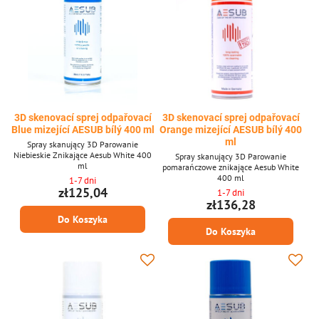
3D skenovací sprej odpařovací
3D skenovací sprej odpařovací
Blue mizející AESUB bílý 400 ml
Orange mizející AESUB bílý 400
ml
Spray skanujący 3D Parowanie
Niebieskie Znikające Aesub White 400
Spray skanujący 3D Parowanie
ml
pomarańczowe znikające Aesub White
400 ml
1-7 dni
zł125,04
1-7 dni
zł136,28
Do Koszyka
Do Koszyka