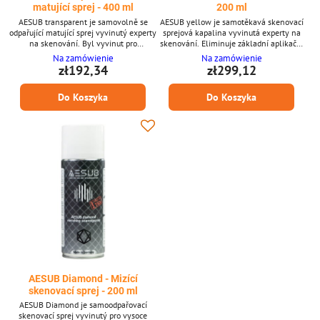
matující sprej - 400 ml
200 ml
AESUB transparent je samovolně se
AESUB yellow je samotěkavá skenovací
odpařující matující sprej vyvinutý experty
sprejová kapalina vyvinutá experty na
na skenování. Byl vyvinut pro
skenování. Eliminuje základní aplikační
fotogrammetrii, Lidar a další metody
problémy 3D metrologie, zejména v
Na zamówienie
Na zamówienie
skenování zachycující barvy. Sprej se
citlivých oblastech (laboratoře, výroba
zł192,34
zł299,12
odpaří během několika hodin, což
atd.) a chrání zařízení před kontaminací
znamená, že po skenování není nutné
usazováním pigmentu. Hlavní výhody:
Do Koszyka
Do Koszyka
žádné čištění. **Přednosti:** * Průhledný,
Řešení pro airbrush Tloušťka povlaku
samovolně se odpařující matující sprej *
méně než 1 mikron Ideální pro
Eliminuje odrazy bez ztráty barevných
skenování dílů s nejvyšší přesností Tenký
informací * Perfektní...
a homogenní povlak...
AESUB Diamond - Mizící
skenovací sprej - 200 ml
AESUB Diamond je samoodpařovací
skenovací sprej vyvinutý pro vysoce