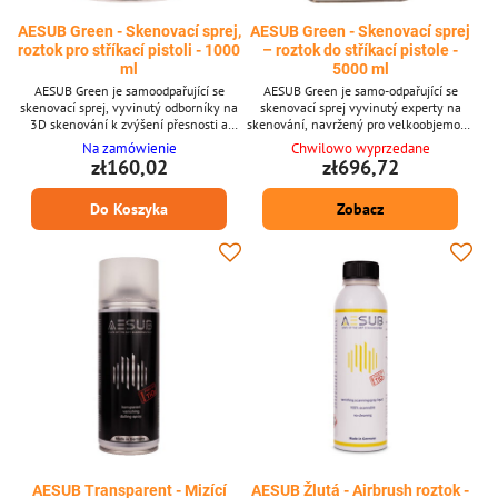
AESUB Green - Skenovací sprej,
AESUB Green - Skenovací sprej
roztok pro stříkací pistoli - 1000
– roztok do stříkací pistole -
ml
5000 ml
AESUB Green je samoodpařující se
AESUB Green je samo-odpařující se
skenovací sprej, vyvinutý odborníky na
skenovací sprej vyvinutý experty na
3D skenování k zvýšení přesnosti a
skenování, navržený pro velkoobjemové
efektivity procesů 3D digitalizace.
a automatizované aplikace 3D
Na zamówienie
Chwilowo wyprzedane
Dodáván v 1000 ml balení tekutiny pro
skenování. Nanáší se stříkací pistolí a
zł160,02
zł696,72
velkoobjemové použití, je určen k
vytváří tenký, homogenní, bílý povlak,
aplikaci stříkacími pistolemi, což ho činí
který zlepšuje skenovatelnost složitých
Do Koszyka
Zobacz
ideálním pro velkoplošné a
povrchů. Povlak se po několika hodinách
automatizované skenovací úkoly. Sprej
odpaří, čímž odpadá nutnost po-
vytváří tenký, homogenní, bílý matný
skenovacího čištění. Klíčové vlastnosti
povlak, který zlepšuje skenovatelnost...
Samo-odpařující se sprej –...
AESUB Transparent - Mizící
AESUB Žlutá - Airbrush roztok -