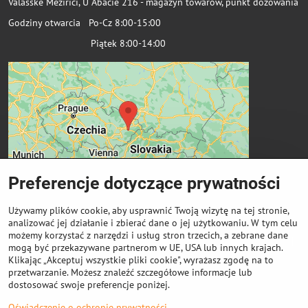
Valašské Meziříčí, U Abácie 216 - magazyn towarów, punkt dozowania
Godziny otwarcia Po-Cz 8:00-15:00
Piątek 8:00-14:00
Preferencje dotyczące prywatności
Używamy plików cookie, aby usprawnić Twoją wizytę na tej stronie,
analizować jej działanie i zbierać dane o jej użytkowaniu. W tym celu
możemy korzystać z narzędzi i usług stron trzecich, a zebrane dane
Ważne linki
mogą być przekazywane partnerom w UE, USA lub innych krajach.
Klikając „Akceptuj wszystkie pliki cookie", wyrażasz zgodę na to
przetwarzanie. Możesz znaleźć szczegółowe informacje lub
Odkup cewek
dostosować swoje preferencje poniżej.
Oświadczenie o ochronie prywatności