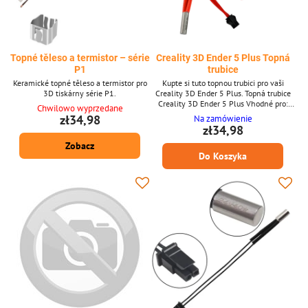
Topné těleso a termistor – série
Creality 3D Ender 5 Plus Topná
P1
trubice
Keramické topné těleso a termistor pro
Kupte si tuto topnou trubici pro vaši
3D tiskárny série P1.
Creality 3D Ender 5 Plus. Topná trubice
Creality 3D Ender 5 Plus Vhodné pro:
Chwilowo wyprzedane
Ender 5 Plus
zł34,98
Na zamówienie
zł34,98
Zobacz
Do Koszyka