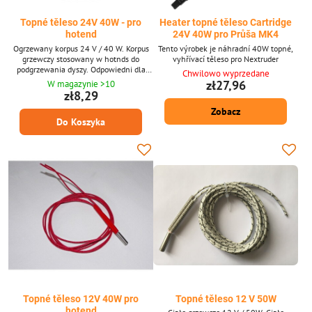
Topné těleso 24V 40W - pro
Heater topné těleso Cartridge
hotend
24V 40W pro Průša MK4
Ogrzewany korpus 24 V / 40 W. Korpus
Tento výrobek je náhradní 40W topné,
grzewczy stosowany w hotnds do
vyhřívací těleso pro Nextruder
podgrzewania dyszy. Odpowiedni dla
Chwilowo wyprzedane
wszystkich rodzajów drukarek 3D, takich
zł27,96
W magazynie >10
jak Rebel, Anet, Kossel, Rebelix, Průša i
zł8,29
wiele innych.
Zobacz
Do Koszyka
Topné těleso 12V 40W pro
Topné těleso 12 V 50W
hotend