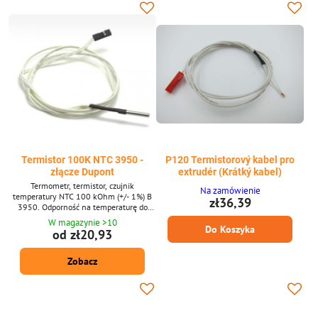
Termistor 100K NTC 3950 -
P120 Termistorový kabel pro
złącze Dupont
extrudér (Krátký kabel)
Termometr, termistor, czujnik
Na zamówienie
temperatury NTC 100 kOhm (+/- 1%) B
zł36,39
3950. Odporność na temperaturę do
350°C. Nadaje się do drukarek 3D (do
W magazynie >10
Do Koszyka
hotendu, podkładki i dyszy).
od zł20,93
Zobacz