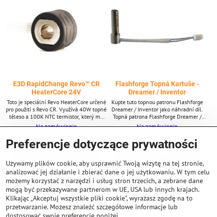
E3D RapidChange Revo™ CR
Flashforge Topná Kartuše -
HeaterCore 24V
Dreamer / Inventor
Toto je speciální Revo HeaterCore určené
Kupte tuto topnou patronu Flashforge
pro použití s Revo CR. Využívá 40W topné
Dreamer / Inventor jako náhradní díl.
těleso a 100K NTC termistor, který má
Topná patrona Flashforge Dreamer /
stejnou odezvu jako standardní Creality
Inventor - Topná patrona - Pasuje na
Na zamówienie
Na zamówienie
termistor, čímž vám ušetří starosti s
Dreamer / Inventor
zł165,64
zł79,94
jakýmikoli změnami firmwaru na vaší 3D
Preferencje dotyczące prywatności
tiskárně Creality.
Do Koszyka
Do Koszyka
Używamy plików cookie, aby usprawnić Twoją wizytę na tej stronie,
analizować jej działanie i zbierać dane o jej użytkowaniu. W tym celu
możemy korzystać z narzędzi i usług stron trzecich, a zebrane dane
mogą być przekazywane partnerom w UE, USA lub innych krajach.
Klikając „Akceptuj wszystkie pliki cookie", wyrażasz zgodę na to
przetwarzanie. Możesz znaleźć szczegółowe informacje lub
dostosować swoje preferencje poniżej.