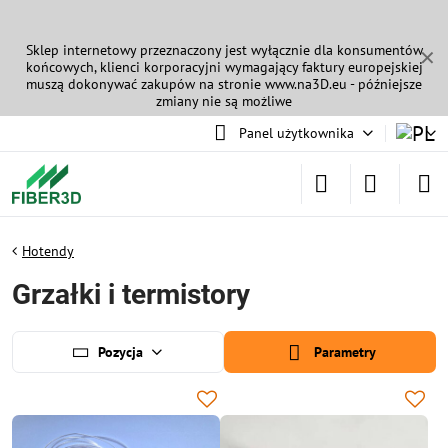
Sklep internetowy przeznaczony jest wyłącznie dla konsumentów
✕
końcowych, klienci korporacyjni wymagający faktury europejskiej
muszą dokonywać zakupów na stronie
www.na3D.eu
- późniejsze
zmiany nie są możliwe
Panel użytkownika
Hotendy
Grzałki i termistory
Pozycja
Parametry