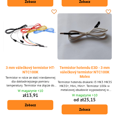
Zobacz
Zobacz
termistorowi z numerem 1 lub 5
3 mm válečkový termistor HT-
Termistor hotendu E3D - 3 mm
NTC100K
válečkový termistor NTC100K
Molex
Termistor w rolce ze stali nierdzewnej
dla dokładniejszego pomiaru
Termistor hotendu drukarki I3 MK3 MK3S
temperatury. Termistor ma złącze do
MK3S+, Mini, Mini+. Termistor 100k w
łatwej konserwacji. Odporność na
metalowej obudowie wyposażonej w
W magazynie <10
temperaturę do 320 ° C. Skutecznie
złącze molex do płyt sterujących Rambo,
zł13,91
W magazynie >10
zastępuje typ K. dostępny w kolorach:
Buddy board.
od zł25,15
czarny, biały, czerwony, żółty i niebieski.
Zobacz
Dostępne długości: 1 mi 2 m. Termistor
nie ma złącza do płyty kontrolnej.
Zobacz
Produkt składa się z dwóch elementów.