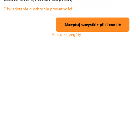
Oświadczenie o ochronie prywatności
Akceptuj wszystkie pliki cookie
Pokaż szczegóły
CreatBot Termistor s kabelem
P120 Topná patrona (s dlouhým
plné délky
kabelem)
Termistor s kabelem plné délky pro 3D
Chwilowo wyprzedane
tiskárny CreatBot. Originální náhradní
zł49,03
teplotní senzor, který obnovuje přesné
měření a stabilní tepelnou regulaci;
Chwilowo wyprzedane
Zobacz
navržený pro vedení kabelů u série
zł79,94
DX/DE. Klíčové vlastnosti Originální
náhradní díl CreatBot Kabel plné délky
Zobacz
pro modely DX/DE Přímá výměna s
odpovídajícím konektorem Přesné
monitorování teploty pro...