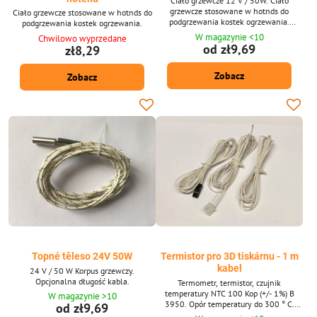
Ciało grzewcze 12 V / 50W. Ciało
grzewcze stosowane w hotnds do
Ciało grzewcze stosowane w hotnds do
podgrzewania kostek ogrzewania.
podgrzewania kostek ogrzewania.
Opcjonalna długość kabla.
W magazynie <10
Chwilowo wyprzedane
od zł9,69
zł8,29
Zobacz
Zobacz
Topné těleso 24V 50W
Termistor pro 3D tiskárnu - 1 m
kabel
24 V / 50 W Korpus grzewczy.
Opcjonalna długość kabla.
Termometr, termistor, czujnik
temperatury NTC 100 Kop (+/- 1%) B
W magazynie >10
3950. Opór temperatury do 300 ° C.
od zł9,69
Nadaje się dla drukarek 3D (dla