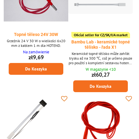
Topné těleso 24V 30W
Oficial seller for CZ/SK/UA market
Grzeźnik 24 V 30 W o wielkości 6x20
Bambu Lab - keramické topné
mm z kablem 1 m dla HOTEND.
tělísko - řada X1
Na zamówienie
Keramické topné tělísko může zahřát
zł9,69
trysku až na 300 ℃, což je určeno pouze
pro použití s ​​kompletní sestavou hotendu
společnosti Bambu Lab.
Do Koszyka
W magazynie <10
zł60,27
Do Koszyka