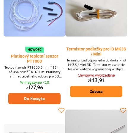
Termistor podložky pro i3 MK3S
NOWOŚĆ
/ Mini
Platinový teplotní senzor
Termistor pad odpowiedni do drukarki i3
PT1000
MK3S / Mini 3D. Termistor w kształcie
Teplotní sonda PT1000 3 mm * 15 mm.
łezki w walizce wyposażonej w złącze
Až 450 stupňů RTD 1 m. Platinový
typu molex do tablic kontrolnych
Chwilowo wyprzedane
snímač tepelného odporu pro 3D
Rambo, Buddy.
zł13,91
tiskárnu, Volcano/V6 topný blok.
W magazynie <10
zł27,96
Zobacz
Do Koszyka