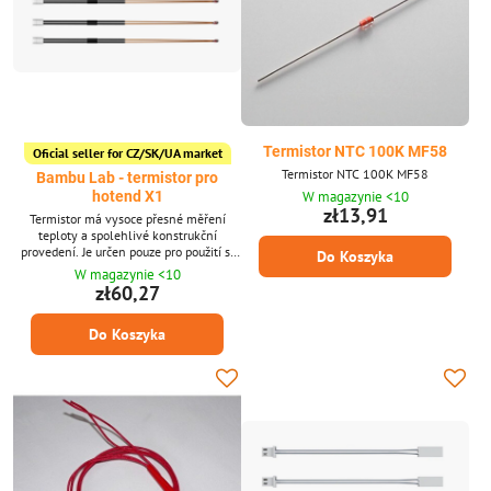
Termistor NTC 100K MF58
Oficial seller for CZ/SK/UA market
Termistor NTC 100K MF58
Bambu Lab - termistor pro
W magazynie <10
hotend X1
zł13,91
Termistor má vysoce přesné měření
teploty a spolehlivé konstrukční
provedení. Je určen pouze pro použití s ​​
Do Koszyka
kompletní sestavou hotendu Bambu Lab.
W magazynie <10
zł60,27
Do Koszyka