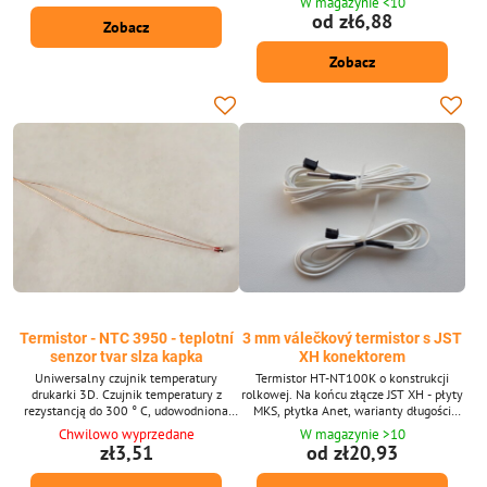
W magazynie <10
podkładki i dyszy).
od zł6,88
Zobacz
Zobacz
Termistor - NTC 3950 - teplotní
3 mm válečkový termistor s JST
senzor tvar slza kapka
XH konektorem
Uniwersalny czujnik temperatury
Termistor HT-NT100K o konstrukcji
drukarki 3D. Czujnik temperatury z
rolkowej. Na końcu złącze JST XH - płyty
rezystancją do 300 ° C, udowodniona
MKS, płytka Anet, warianty długości
temperatura (zmienia się o maksymalnie
kabla GT25602.
Chwilowo wyprzedane
W magazynie >10
5% w porównaniu z pomiarem
zł3,51
od zł20,93
infrastruktury). W marlinie
oprogramowanie odpowiada