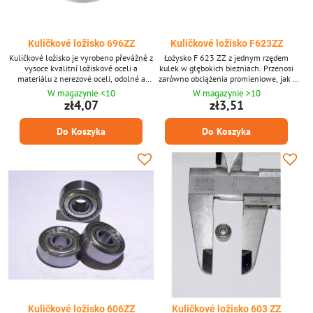
Kuličkové ložisko 696ZZ
Kuličkové ložisko F623ZZ
Kuličkové ložisko je vyrobeno převážně z
Łożysko F 623 ZZ z jednym rzędem
vysoce kvalitní ložiskové oceli a
kulek w głębokich bieżniach. Przenosi
materiálu z nerezové oceli, odolné a
zarówno obciążenia promieniowe, jak i
odolné proti opotřebení a kolizím.
osiowe. Wymiar 3 x 10 x 4 mm. (Produkt
W magazynie <10
W magazynie >10
można zamówić jednorazowo po 1
zł4,07
zł3,51
sztuce, zdjęcie ma charakter poglądowy.)
Do Koszyka
Do Koszyka
Kuličkové ložisko 606ZZ
Kuličkové ložisko 603 ZZ