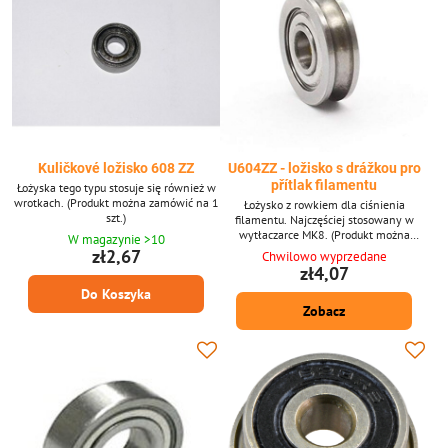
Kuličkové ložisko 608 ZZ
U604ZZ - ložisko s drážkou pro
přítlak filamentu
Łożyska tego typu stosuje się również w
wrotkach. (Produkt można zamówić na 1
Łożysko z rowkiem dla ciśnienia
szt.)
filamentu. Najczęściej stosowany w
wytłaczarce MK8. (Produkt można
W magazynie >10
zamówić po 1 sztuce, zdjęcie jest tylko
zł2,67
Chwilowo wyprzedane
ilustracyjne.)
zł4,07
Do Koszyka
Zobacz