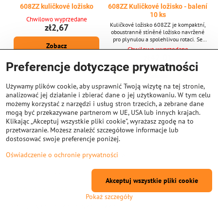
608ZZ kuličkové ložisko
608ZZ Kuličkové ložisko - balení
10 ks
Chwilowo wyprzedane
Kuličkové ložisko 608ZZ je kompaktní,
zł2,67
oboustranně stíněné ložisko navržené
pro plynulou a spolehlivou rotaci. Se
Zobacz
svými standardními rozměry 8 × 22 × 7
Chwilowo wyprzedane
mm je široce používáno v 3D tiskárnách,
zł42,01
krokových motorech a jiných přesných
Preferencje dotyczące prywatności
strojích vyžadujících stabilní výkon a
Zobacz
dlouhou životnost. Klíčové vlastnosti *
Typ: Oboustranně stíněné kuličkové
Używamy plików cookie, aby usprawnić Twoją wizytę na tej stronie,
ložisko 608ZZ * Rozměry: 8 mm (vnitřní
analizować jej działanie i zbierać dane o jej użytkowaniu. W tym celu
průměr) × 22 mm...
możemy korzystać z narzędzi i usług stron trzecich, a zebrane dane
Nie ma więcej produktów.
mogą być przekazywane partnerom w UE, USA lub innych krajach.
Klikając „Akceptuj wszystkie pliki cookie", wyrażasz zgodę na to
1
2
przetwarzanie. Możesz znaleźć szczegółowe informacje lub
dostosować swoje preferencje poniżej.
Potrzebujesz porady przy wyborze towaru?
Oświadczenie o ochronie prywatności
Jesteśmy tu dla Ciebie
Akceptuj wszystkie pliki cookie
+420 572 155 055
Pokaż szczegóły
(Po - Cz 8:00 - 15:00, Pi 8:00 - 14:00)