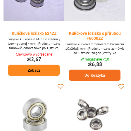
Kuličkové ložisko 624ZZ
Kuličkové ložisko s přírubou
F6000ZZ
Łożysko kulkowe 624 ZZ o średnicy
wewnętrznej 4mm. (Produkt można
Łożysko kulkowe z rozmiarem kołnierza
zamówić jednorazowo po 1 sztuce,
10x26x8 mm. (Produkt można zamówić
zdjęcie ma charakter poglądowy.)
po 1 sztuce, zdjęcie jest tylko
Chwilowo wyprzedane
ilustracyjne.)
zł2,67
W magazynie <10
zł6,88
Zobacz
Do Koszyka