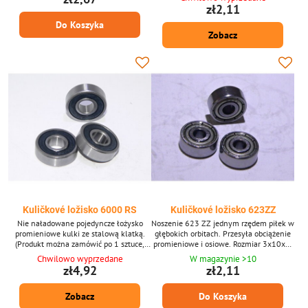
zł2,11
Do Koszyka
Zobacz
Kuličkové ložisko 6000 RS
Kuličkové ložisko 623ZZ
Nie naładowane pojedyncze łożysko
Noszenie 623 ZZ jednym rzędem piłek w
promieniowe kulki ze stalową klatką.
głębokich orbitach. Przesyła obciążenie
(Produkt można zamówić po 1 sztuce,
promieniowe i osiowe. Rozmiar 3x10x4.
zdjęcie jest tylko ilustracyjne.)
(Produkt można zamówić po 1 sztuce,
Chwilowo wyprzedane
W magazynie >10
zdjęcie jest tylko ilustracyjne.)
zł4,92
zł2,11
Zobacz
Do Koszyka