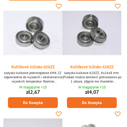
Kuličkové ložisko 626ZZ
Kuličkové ložisko 628ZZ
Łożysko kulkowe jednorzędowe 6W6 2Z
Łożysko kulkowe 628ZZ, 8x24x8 mm.
odpowiednie do wysokich i ekstremalnie
(Produkt można zamówić jednorazowo po
wysokich temperatur. Rozmiar
1 sztuce, zdjęcie ma charakter
6x19x6mm. 626 ZZ (Produkt można
poglądowy.)
W magazynie >10
W magazynie >10
zamówić jednorazowo po 1 sztuce,
zł2,67
zł4,07
zdjęcie ma charakter poglądowy.)
Do Koszyka
Do Koszyka