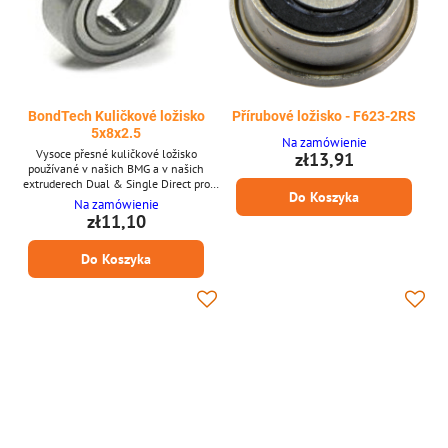
BondTech Kuličkové ložisko
Přírubové ložisko - F623-2RS
5x8x2.5
Na zamówienie
Vysoce přesné kuličkové ložisko
zł13,91
používané v našich BMG a v našich
extruderech Dual & Single Direct pro
Do Koszyka
Raise3D. Rozměry: 5,0 x 8,0 x 2,5
Na zamówienie
zł11,10
Do Koszyka