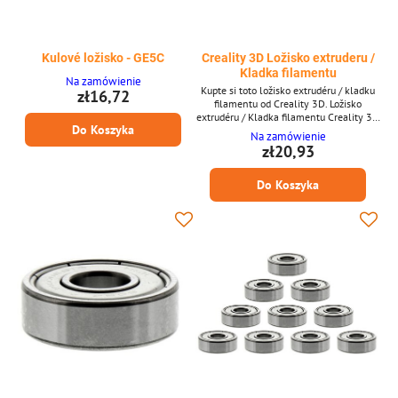
Kulové ložisko - GE5C
Creality 3D Ložisko extruderu /
Kladka filamentu
Na zamówienie
Kupte si toto ložisko extrudéru / kladku
zł16,72
filamentu od Creality 3D. Ložisko
extrudéru / Kladka filamentu Creality 3D
Do Koszyka
* Ložisko extrudéru / Kladka filamentu *
Na zamówienie
Od Creality 3D
zł20,93
Do Koszyka