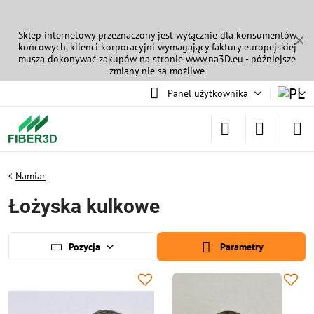
Sklep internetowy przeznaczony jest wyłącznie dla konsumentów
✕
końcowych, klienci korporacyjni wymagający faktury europejskiej
muszą dokonywać zakupów na stronie
www.na3D.eu
- późniejsze
zmiany nie są możliwe
Panel użytkownika
Namiar
Łożyska kulkowe
Pozycja
Parametry