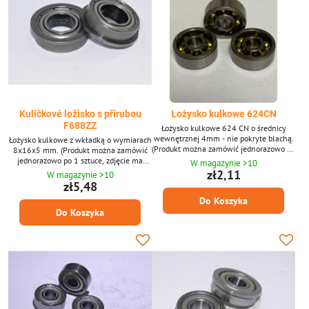
Kuličkové ložisko s přírubou
Łożysko kulkowe 624CN
F688ZZ
Łożysko kulkowe 624 CN o średnicy
wewnętrznej 4mm - nie pokryte blachą.
Łożysko kulkowe z wkładką o wymiarach
(Produkt można zamówić jednorazowo po
8x16x5 mm. (Produkt można zamówić
1 sztuce, zdjęcie ma charakter
jednorazowo po 1 sztuce, zdjęcie ma
W magazynie >10
poglądowy.)
charakter poglądowy.)
zł2,11
W magazynie >10
zł5,48
Do Koszyka
Do Koszyka