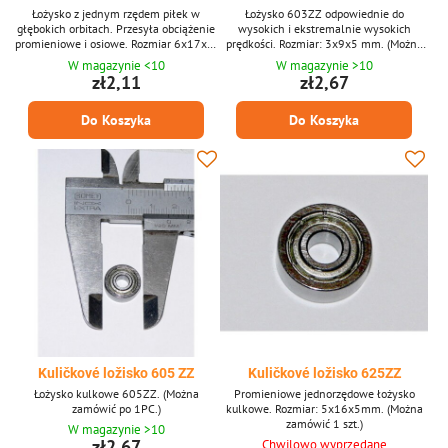
Łożysko z jednym rzędem piłek w
Łożysko 603ZZ odpowiednie do
głębokich orbitach. Przesyła obciążenie
wysokich i ekstremalnie wysokich
promieniowe i osiowe. Rozmiar 6x17x6.
prędkości. Rozmiar: 3x9x5 mm. (Można
(Produkt można zamówić po 1 sztuce,
zamówić po 1 szt.)
W magazynie <10
W magazynie >10
zdjęcie jest tylko ilustracyjne.)
zł2,11
zł2,67
Do Koszyka
Do Koszyka
Kuličkové ložisko 605 ZZ
Kuličkové ložisko 625ZZ
Łożysko kulkowe 605ZZ. (Można
Promieniowe jednorzędowe łożysko
zamówić po 1PC.)
kulkowe. Rozmiar: 5x16x5mm. (Można
zamówić 1 szt.)
W magazynie >10
zł2,67
Chwilowo wyprzedane