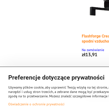
Flashforge Crea
spodní vzducho
Na zamówienie
zł13,91
Preferencje dotyczące prywatności
Używamy plików cookie, aby usprawnić Twoją wizytę na tej stronie, 
narzędzi i usług stron trzecich, a zebrane dane mogą być przekazywa
zgodę na to przetwarzanie. Możesz znaleźć szczegółowe informacje 
Oświadczenie o ochronie prywatności