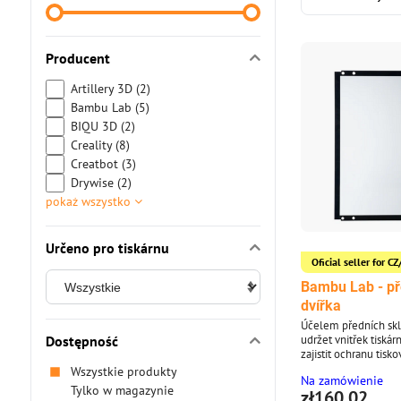
Producent
Artillery 3D (2)
Bambu Lab (5)
BIQU 3D (2)
Creality (8)
Creatbot (3)
Drywise (2)
pokaż wszystko
Určeno pro tiskárnu
Oficial seller for 
Bambu Lab - př
dvířka
Účelem předních skl
udržet vnitřek tiskár
Dostępność
zajistit ochranu tisk
zároveň izolovat kryt
Wszystkie produkty
Na zamówienie
teplotách.
Tylko w magazynie
zł160,02