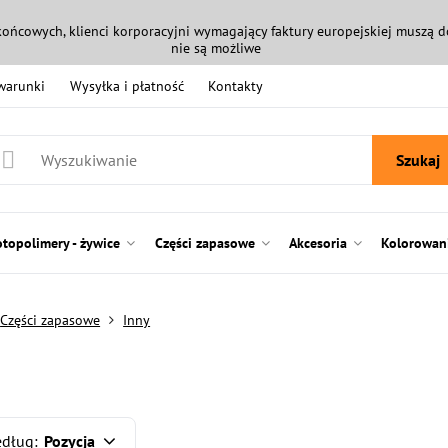
końcowych, klienci korporacyjni wymagający faktury europejskiej muszą
nie są możliwe
 warunki
Wysyłka i płatność
Kontakty
Szukaj
otopolimery - żywice
Części zapasowe
Akcesoria
Kolorowani
Części zapasowe
Inny
edług:
Pozycja