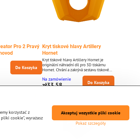
eator Pro 2 Pravý
Kryt tiskové hlavy Artillery
chovod
Hornet
Kryt tiskové hlavy Artillery Hornet je
originální náhradní díl pro 3D tiskárnu
Do Koszyka
Hornet. Chrání a zakrývá sestavu tiskové
hlavy, zakrývající hotend, ventilátory a
Na zamówienie
kabeláž pro bezpečný a spolehlivý provoz.
Do Koszyka
zł33,58
Klíčové vlastnosti * Kryt tiskové hlavy pro
Artillery Hornet * Chrání komponenty
extrudéru * Zakrývá hotend, ventilátory a
kabeláž * Zajišťuje bezpečnou a
organizovanou sestavu * Snadná výměna...
żemy korzystać z
Akceptuj wszystkie pliki cookie
pliki cookie", wyrażasz
Pokaż szczegóły