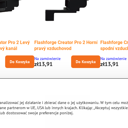
tor Pro 2 Levý
Flashforge Creator Pro 2 Horní
Flashforge Cr
vý kanál
pravý vzduchovod
spodní vzdu
Na zamówienie
Na zamówienie
Do Koszyka
Do Koszyka
zł13,91
zł13,91
analizować jej działanie i zbierać dane o jej użytkowaniu. W tym celu mo
ne partnerom w UE, USA lub innych krajach. Klikając „Akceptuj wszystkie 
lub dostosować swoje preferencje poniżej.