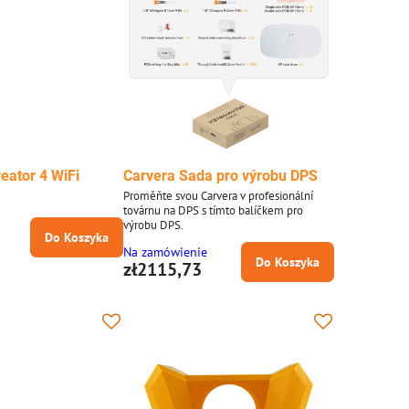
eator 4 WiFi
Carvera Sada pro výrobu DPS
Proměňte svou Carvera v profesionální
továrnu na DPS s tímto balíčkem pro
výrobu DPS.
Do Koszyka
Na zamówienie
Do Koszyka
zł2115,73