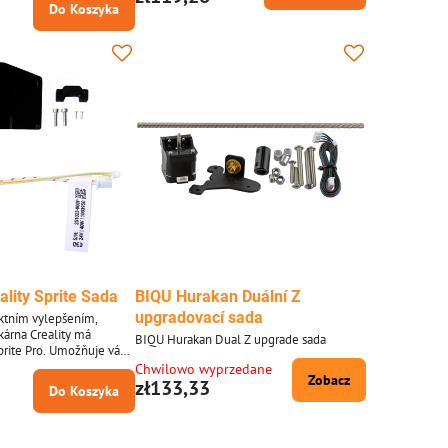
Do Koszyka
lity Sprite Sada
BIQU Hurakan Duální Z
upgradovací sada
ektním vylepšením,
kárna Creality má
BIQU Hurakan Dual Z upgrade sada
Sprite Pro. Umožňuje vám
t Revo na váš stroj a
Chwilowo wyprzedane
Zobacz
eznástrojových výměn
zł133,33
Do Koszyka
vé teplotě s celou řadou
D. Tato sada je dodávána
aným topným jádrem pro
Creality Sprite/Sprite