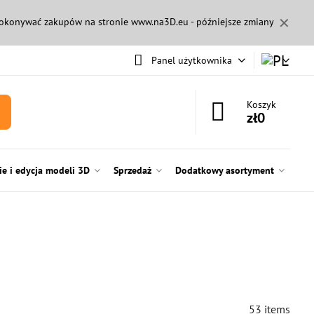
✕
 dokonywać zakupów na stronie
www.na3D.eu
- późniejsze zmiany
Panel użytkownika
Koszyk
zł0
e i edycja modeli 3D
Sprzedaż
Dodatkowy asortyment
53
items