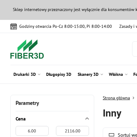
Sklep internetowy przeznaczony jest wyłącznie dla konsumentów 
Godziny otwarcia Po-Cz 8:00-15:00, Pi 8:00-14:00
Zasady i
Drukarki 3D
Długopisy 3D
Skanery 3D
Włókna
F
Strona główna
Parametry
Inny
Cena
Od:
Do:
Sortuj w