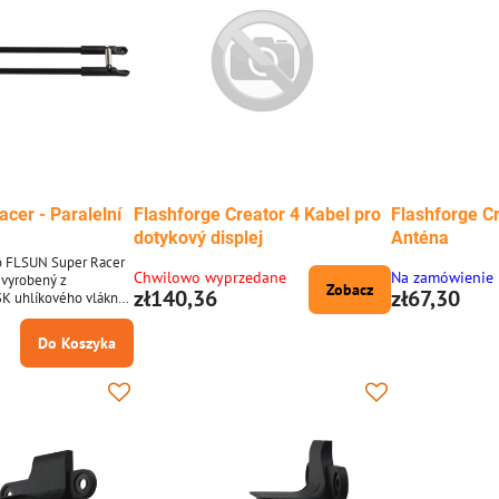
cer - Paralelní
Flashforge Creator 4 Kabel pro
Flashforge Cr
dotykový displej
Anténa
ro FLSUN Super Racer
Chwilowo wyprzedane
Na zamówienie
l vyrobený z
Zobacz
zł140,36
zł67,30
K uhlíkového vlákna.
tři ramena a ta
ilní delta pohyb pro
Do Koszyka
. Výměna
en pomáhá udržovat
ro FLSUN Super Racer
o z
K uhlíkového...