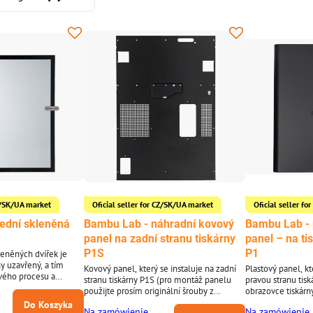
CZ/SK/UA market
Oficial seller for CZ/SK/UA market
Oficial seller f
ední skleněná
Bambu Lab - náhradní kovový
Bambu Lab - 
panel na zadní stranu tiskárny
panel – na ti
P1S
P1
eněných dvířek je
ny uzavřený, a tím
Kovový panel, který se instaluje na zadní
Plastový panel, kt
ového procesu a
stranu tiskárny P1S (pro montáž panelu
pravou stranu tisk
 pro tisk při vysokých
použijte prosím originální šrouby z
obrazovce tiskárny
tiskárny, protože v balení tohoto
Do Koszyka
Na zamówienie
Na zamówienie