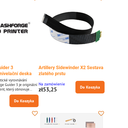
ní díl Bambu Lab *
skládací design zajišťuje snadné skladování
dou P1 * Obnovuje levý
a přenosnost, což z něj činí ideální
doplněk jak...
uider 3
Artillery Sidewinder X2 Sestava
nivelační deska
zlatého prstu
tické vyrovnávání
Na zamówienie
ge Guider 3 je originální
Do Koszyka
zł53,25
nt, který obnovuje
tickou funkci
é podložky vaší tiskárny.
Do Koszyka
rvní vrstvy a konzistentní
elé tiskové ploše.
 Guider 3, tento
učuje plnou kompatibilitu,
nadnou instalaci.