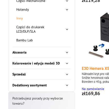
zł119,28
Części mechaniczne
Hotendy
Inny
Części do drukarek
LCD/DLP/SLA
Bambu Lab
Akcesoria
Kolorowanie i edycja modeli 3D
E3D Hemera XS
Náhradní kryt pro 
Sprzedaż
Snižte hmotnost va
Bowden o 45g, poku
Dodatkowy asortyment
Hemera za tento nov
Na zamówienie
zł169,86
Potrzebujesz porady przy wyborze
towaru?