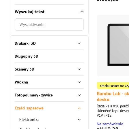
Wyszukaj tekst
Filtruj
wyniki
wyszukiwania
według
Drukarki 3D
pełnego
tekstu
Długopisy 3D
Skanery 3D
Włókna
Oficial seller for 
Bambu Lab - sk
Fotopolimery - żywice
deska
Řada P1 a X1C použív
Części zapasowe
skleněné krycí desky
P1P i P1S.
Elektronika
Na zamówienie