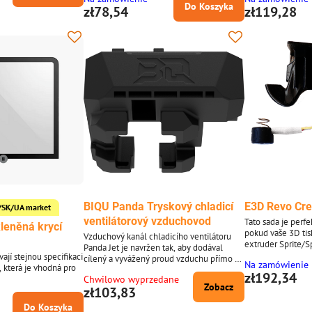
náhradního dílu nejsou žádné šrouby).
Do Koszyka
zł78,54
zł119,28
BIQU Panda Tryskový chladicí
E3D Revo Crea
CZ/SK/UA market
ventilátorový vzduchovod
Tato sada je perf
leněná krycí
pokud vaše 3D tis
Vzduchový kanál chladicího ventilátoru
extruder Sprite/
Panda Jet je navržen tak, aby dodával
snadno nainstalova
ají stejnou specifikaci
cílený a vyvážený proud vzduchu přímo k
Na zamówienie
využívat výhod b
, která je vhodná pro
vašemu hotendu, čímž zlepšuje adhezi
zł192,34
trysek při pokojo
Chwilowo wyprzedane
vrstev a výkon převisů. Speciálně navržený
Zobacz
trysek Revo od E3
zł103,83
pro řady Bambu Lab X1 a P1 s hotendem
s předem nalisov
Panda Revo, tento vzduchový kanál
Do Koszyka
nástrojovou desku 