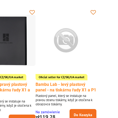
or CZ/SK/UA market
Oficial seller for CZ/SK/UA market
pravý plastový
Bambu Lab - levý plastový
skárnu řady X1 a
panel - na tiskárnu řady X1 a P1
Plastový panel, který se instaluje na
pravou stranu tiskárny, když je otočena k
erý se instaluje na
obrazovce tiskárny.
árny, když je otočena k
.
Na zamówienie
Do Koszyka
zł119,28