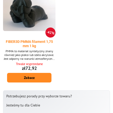
42%
FIBER3D PMMA filament 1,75
mm 1 kg
PMMA to materiał syntetyczny znany
również jako pleksi lub szkło akrylowe.
Jest odporny na warunki atmosferyczne,
dobrze przepuszcza promieniowanie UV i
Trwale wyprzedane
ogólnie posiada dobre właściwości
zł72,92
izolacyjne optyczne i elektryczne.
Średnica filamentu: 1,75 mm ± 0,02
Zobacz
mm. Opakowanie 1 kg - zawiera ok. 361
m sznurka o średnicy 1,75 mm.
Występuje w dwóch odcieniach, czarnym
i białym.
Potrzebujesz porady przy wyborze towaru?
Jesteśmy tu dla Ciebie