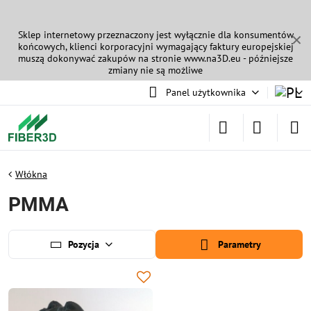
Sklep internetowy przeznaczony jest wyłącznie dla konsumentów
✕
końcowych, klienci korporacyjni wymagający faktury europejskiej
muszą dokonywać zakupów na stronie
www.na3D.eu
- późniejsze
zmiany nie są możliwe
Panel użytkownika
Włókna
PMMA
Pozycja
Parametry