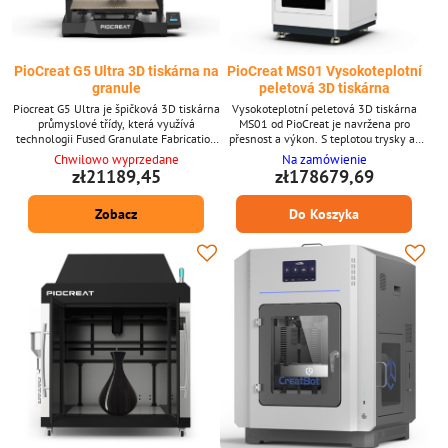
PioCreat G5 Ultra 3D tiskárna na
PioCreat MS01 Vysokoteplotní
granule
peletová 3D tiskárna
Piocreat G5 Ultra je špičková 3D tiskárna
Vysokoteplotní peletová 3D tiskárna
průmyslové třídy, která využívá
MS01 od PioCreat je navržena pro
technologii Fused Granulate Fabrication
přesnost a výkon. S teplotou trysky až
(FGF), umožňující přímý tisk s
400 °C a velkým stavebním objemem
Chwilowo wyprzedane
Na zamówienie
termoplastickými granulemi. Tento
650 mm je určena pro průmyslové
zł21189,45
zł178679,69
přístup drasticky snižuje náklady na
aplikace, včetně protetiky a ortotiky. Tato
materiál a minimalizuje dopad na životní
tiskárna využívá průmyslově standardní
Zobacz
Do Koszyka
prostředí ve srovnání s tradičním 3D
pelety, což zajišťuje efektivitu a
tiskem založeným na filamentu. Díky
nákladovou efektivitu pro vysoce
extrudéru nové generace s vysokou
výkonné materiály.Klíčové vlastnosti*
teplotou dokáže G5 Ultra...
Plně uzavřené šasi udržuje...