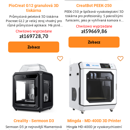
PioCreat G12 granulová 3D
CreatBot PEEK-250
tiskárna
PEEK-250 je špičková vysokoteplotní 3D
tiskárna pro profesionály. S pokročilými
Průmyslová peletová 3D tiskárna
funkcemi, jako je vyhřívaná komora na
Piocreat G12 je velký stroj vhodný pro
200 °C, tryska na 480 °C a integrovaná
různé průmyslové aplikace. Má plně
Chwilowo wyprzedane
funkce žíhání, poskytuje výjimečný
uzavřenou tiskovou komoru s konstantní
zł59669,86
Chwilowo wyprzedane
výkon pro ultra-výkonné materiály jako
teplotou 60 °C a obrovský pracovní
zł169728,70
PEEK, PEI a další – to vše ve stolním
objem 1200 x 1000 x 1000 mm, což
Zobacz
provedení. Hlavní přednosti - Objem
umožňuje tisk velkých modelů.
tisku 250x250x300 mm pro všestranné
Zobacz
Maximální rychlost tisku 100 mm/s
projekty. - Tryska dosahuje až 480 °C pro
zajišťuje krátké doby tisku, což je důležité
náročné...
pro průmyslové výrobní cykly. Klíčové
vlastnosti: Vysokorychlostní a...
Creality - Sermoon D3
Mingda - MD-400D 3D Printer
Sermoon D3 je nejnovější filamentová
Mingda MD-400D je vysokorychlostní