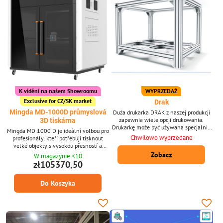
K vidění na našem Showroomu
WYPRZEDAŻ
Exclusive for CZ/SK market
Drak
Mingda MD-1000D průmyslová
Duża drukarka DRAK z naszej produkcji
zapewnia wiele opcji drukowania.
3D tiskárna
Drukarkę może być używana specjalnie
Mingda MD 1000 D je ideální volbou pro
do drukowania dużych prototypów,
Chwilowo wyprzedane
profesionály, kteří potřebují tisknout
modeli architektonicznych, produktów
velké objekty s vysokou přesností a
itp. Koperta drukowania: 615 × 463 ×
kvalitou. Díky svému velkému tiskovému
Zobacz
W magazynie <10
616 mm jest wystarczająca do
objemu a robustní konstrukci je vhodná
zł105370,50
drukowania większości modeli 3D.
pro široké spektrum využití v průmyslu a
(Możemy spełnić Twoje wymagania i
dalších odvětvích.
dostarczyć drukarki jeszcze znacznie
Do Koszyka
większe - skontaktuj się z nami w
poszukiwaniu...