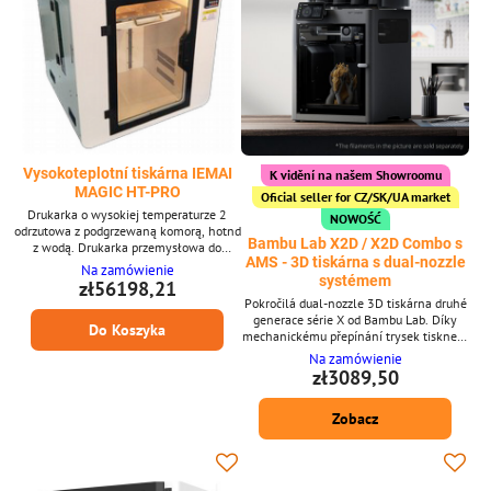
Vysokoteplotní tiskárna IEMAI
K vidění na našem Showroomu
MAGIC HT-PRO
Oficial seller for CZ/SK/UA market
Drukarka o wysokiej temperaturze 2
NOWOŚĆ
odrzutowa z podgrzewaną komorą, hotnd
Bambu Lab X2D / X2D Combo s
z wodą. Drukarka przemysłowa do
AMS - 3D tiskárna s dual-nozzle
drukowania najbardziej wymagających
Na zamówienie
materiałów Peek, PEI, PPS i wielu
systémem
zł56198,21
innych.
Pokročilá dual-nozzle 3D tiskárna druhé
generace série X od Bambu Lab. Díky
Do Koszyka
mechanickému přepínání trysek tisknete
model i podpory současně - každý ze
Na zamówienie
správného materiálu. Systém Dynamic
zł3089,50
Flow Calibration hlídá průtok 20 000×
za sekundu a detekuje problémy dřív, než
Zobacz
nastanou. Heat Mode vyhřívá komoru až
na 65 °C pro technické materiály jako
ABS, ASA nebo Nylon. 31 senzorů,
rozlišení 7 μm Lidar,...