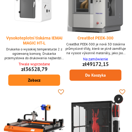
Vysokoteplotní tiskárna IEMAI
CreatBot PEEK-300
MAGIC HT-L
CreatBot PEEK-300 je nová 3D tiskárna
průmyslové třídy, která se plně zaměřuje
Drukarka o wysokiej temperaturze 2 z
na vysoce výkonné materiály, jako jsou
ogrzewaną komorą. Drukarka
PEEK a PEI. Tiskárna je navržena pro
przemysłowa do drukowania najbardziej
Na zamówienie
vysokou spolehlivost a ekonomický 3D
wymagających materiałów Peek, PEI,
zł49172,15
Trwale wyprzedane
tisk vysoce výkonných funkčních
PPS i wielu innych.
zł36528,79
materiálů. Vlastnosti: * Velký objem tisku
Do Koszyka
300x300x400 mm * Duální extrudér *
Pokračování v tisku po výpadku napájení
Zobacz
* Pozastavení tisku při nedostatku
filamentu * Tiskne...