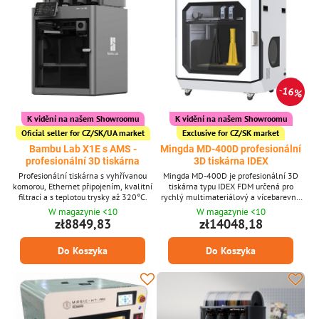
16%
K vidění na našem Showroomu
K vidění na našem Showroomu
Oficial seller for CZ/SK/UA market
Exclusive for CZ/SK market
Bambu Lab X1E s AMS -
Mingda MD-400D profesionální
profesionální 3D tiskárna
3D tiskárna IDEX
Profesionální tiskárna s vyhřívanou
Mingda MD-400D je profesionální 3D
komorou, Ethernet připojením, kvalitní
tiskárna typu IDEX FDM určená pro
filtrací a s teplotou trysky až 320°C.
rychlý multimateriálový a vícebarevný
tisk. Nabízí velký tiskový objem a
W magazynie <10
W magazynie <10
vysokou rychlost tisku, což vede ke
zł8849,83
zł14048,18
zvýšení produktivity v širokém rozsahu
aplikací, od složitého prototypování až po
Do Koszyka
Do Koszyka
vzdělávání.