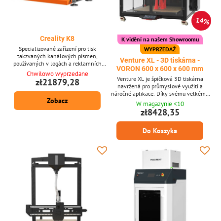
14%
Creality K8
K vidění na našem Showroomu
Specializované zařízení pro tisk
WYPRZEDAŻ
takzvaných kanálových písmen,
Venture XL - 3D tiskárna -
používaných v logách a reklamních
VORON 600 x 600 x 600 mm
nápisech. Hotové modely po přidání LED
Chwilowo wyprzedane
osvětlení vytvářejí profesionálně
Venture XL je špičková 3D tiskárna
zł21879,28
vypadající uspořádání. Pracovní prostor
navržená pro průmyslové využití a
Creality K8 má rozměry: 800 x 800 x 85
náročné aplikace. Díky svému velkému
Zobacz
mm. 3D tiskárna nemá uzavřený kryt.
tiskovému objemu umožňuje tisk
W magazynie <10
Rozměry konstrukce jsou 1222 x 1130 x
rozměrných modelů bez nutnosti jejich
zł8428,35
700 mm. Výrobcem zařízení je Creality.
dělení. Tiskárna zaujme precizním
Vlastnosti Vysoká přesnost práce...
zpracováním, robustní konstrukcí a
Do Koszyka
intuitivním ovládáním.