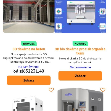
NOWOŚĆ
NOWOŚĆ
3D tiskárna na beton
3D bio tiskárna pro tisk orgánů a
tkání
Nowa specjalna drukarka 3D
zaprojektowana do drukowania z betonu.
Nowa drukarka 3D do drukowania
Technologia drukowania 3D do
narządów i tkanek.
budowania budynków w dowolnym
Na zamówienie
Na zamówienie
miejscu i czasie.
od zł632231,40
Zobacz
Zobacz