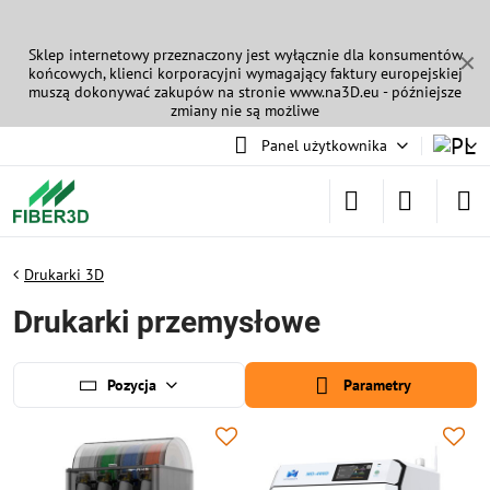
Sklep internetowy przeznaczony jest wyłącznie dla konsumentów
✕
końcowych, klienci korporacyjni wymagający faktury europejskiej
muszą dokonywać zakupów na stronie
www.na3D.eu
- późniejsze
zmiany nie są możliwe
Panel użytkownika
Drukarki 3D
Drukarki przemysłowe
Pozycja
Parametry