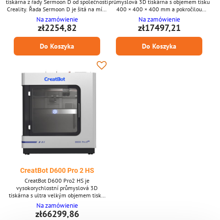
tiskárna z řady Sermoon D od společnosti
průmyslová 3D tiskárna s objemem tisku
Creality. Řada Sermoon D je šitá na míru
400 × 400 × 400 mm a pokročilou
průmyslovým designérům.
technologií IDEX. Je navržena pro
Na zamówienie
Na zamówienie
Prototypování, výroba přípravků a
profesionály a nabízí tisk ze dvou
zł2254,82
zł17497,21
upínačů, nebo ověřování designu – to
materiálů, možnosti vysokoteplotního
vše zvládne. Můžete ji dokonce použít k
tisku a inteligentní automatizační
Do Koszyka
Do Koszyka
sériové výrobě malých, ale neobvykle
funkce, díky čemuž je ideální pro rychlé
tvarovaných dílů nebo produktů. Její
prototypování a malosériovou výrobu.
krása spočívá v tom, že tiskne rychle,
Klíčové vlastnosti Systém IDEX pro tisk
stabilně a ve vysoké kvalitě,...
ze dvou materiálů a dvou barev...
CreatBot D600 Pro 2 HS
CreatBot D600 Pro2 HS je
vysokorychlostní průmyslová 3D
tiskárna s ultra velkým objemem tisku,
optimalizovaným firmwarem Klipper a
Na zamówienie
pokročilým systémem duální extruze.
zł66299,86
Navržena pro náročné aplikace, dosahuje