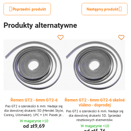
Poprzedni produkt
Następny produkt
Produkty alternatywne
Řemen GT2 - 6mm GT2-6
Řemen GT2 - 6mm GT2-6 skelné
vlákno - doprodej
Pas GT2 o szerokości 6 mm. Nadaje się
dla dowolnej drukarki 3D (Mendel Style,
Pas GT2 o szerokości 6 mm. Nadaje się
Corexy, Ultimaker). 1PC = 1M. Pasek jest
dla dowolnej drukarki 3D. Sprzedaż
wysyłany do 10 metrów. Ponad 10
resztkowych elementów.
W magazynie >10
metrów jest dostarczane w
od zł9,69
W magazynie <10
wielokrotnościach 5 i 10 m.
od zł5,76