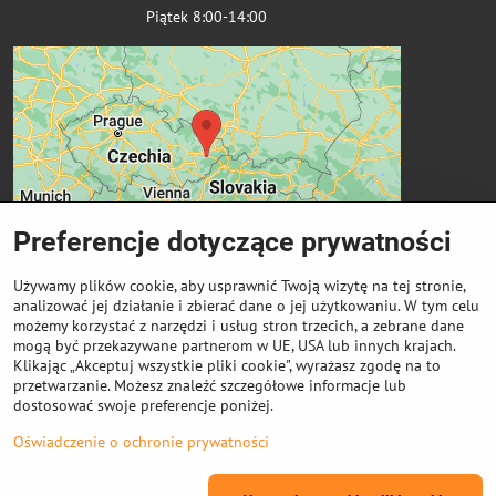
Piątek 8:00-14:00
Preferencje dotyczące prywatności
Używamy plików cookie, aby usprawnić Twoją wizytę na tej stronie,
analizować jej działanie i zbierać dane o jej użytkowaniu. W tym celu
możemy korzystać z narzędzi i usług stron trzecich, a zebrane dane
Ważne linki
mogą być przekazywane partnerom w UE, USA lub innych krajach.
Klikając „Akceptuj wszystkie pliki cookie", wyrażasz zgodę na to
przetwarzanie. Możesz znaleźć szczegółowe informacje lub
Odkup cewek
dostosować swoje preferencje poniżej.
Oświadczenie o ochronie prywatności
©
2026
Prawa autorskie
Preferencje dotyczące prywatności