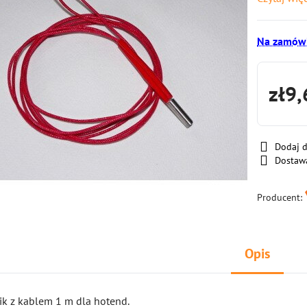
Na zamówi
zł9,
Dodaj 
Dostaw
Producent:
Opis
k z kablem 1 m dla hotend.