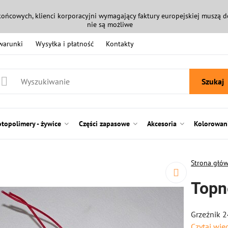
końcowych, klienci korporacyjni wymagający faktury europejskiej muszą
nie są możliwe
 warunki
Wysyłka i płatność
Kontakty
Szukaj
otopolimery - żywice
Części zapasowe
Akcesoria
Kolorowani
Strona głó
Topn
Grzeźnik 
Czytaj wię