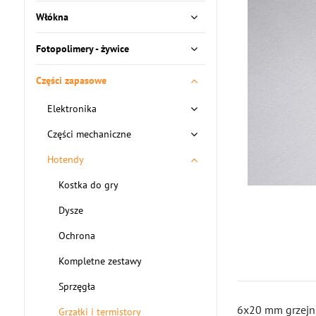
Włókna
Fotopolimery - żywice
Części zapasowe
Elektronika
Części mechaniczne
Hotendy
Kostka do gry
Dysze
Ochrona
Kompletne zestawy
Sprzęgła
6x20 mm grzejni
Grzałki i termistory