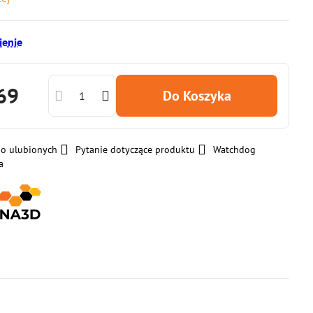
enie
69
Do Koszyka
do ulubionych
Pytanie dotyczące produktu
Watchdog
a