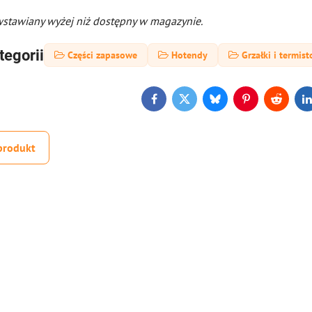
stawiany wyżej niż dostępny w magazynie.
tegorii
Części zapasowe
Hotendy
Grzałki i termist
Facebook
Twitter
Bluesky
Pinterest
Reddit
L
produkt