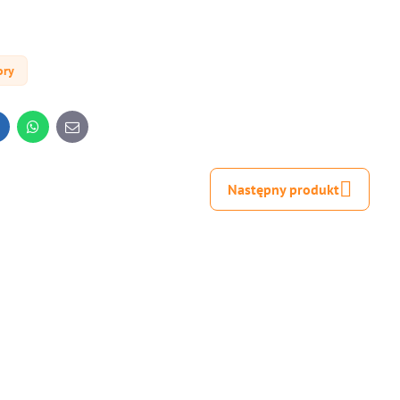
ory
inkedIn
WhatsApp
E-
mail
Następny produkt