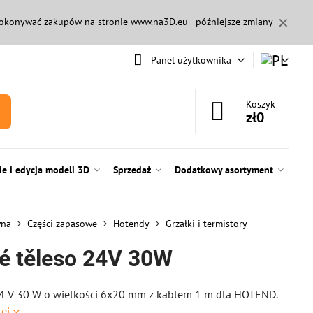
✕
 dokonywać zakupów na stronie
www.na3D.eu
- późniejsze zmiany
Panel użytkownika
Koszyk
zł0
e i edycja modeli 3D
Sprzedaż
Dodatkowy asortyment
wna
Części zapasowe
Hotendy
Grzałki i termistory
é těleso 24V 30W
24 V 30 W o wielkości 6x20 mm z kablem 1 m dla HOTEND.
cej