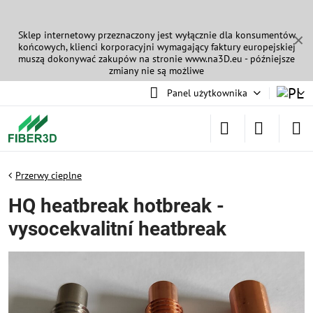
Sklep internetowy przeznaczony jest wyłącznie dla konsumentów
✕
końcowych, klienci korporacyjni wymagający faktury europejskiej
muszą dokonywać zakupów na stronie
www.na3D.eu
- późniejsze
zmiany nie są możliwe
Panel użytkownika
Przerwy cieplne
HQ heatbreak hotbreak -
vysocekvalitní heatbreak