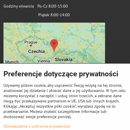
Godziny otwarcia Po-Cz 8:00-15:00
Piątek 8:00-14:00
Preferencje dotyczące prywatności
Używamy plików cookie, aby usprawnić Twoją wizytę na tej stronie,
analizować jej działanie i zbierać dane o jej użytkowaniu. W tym celu
możemy korzystać z narzędzi i usług stron trzecich, a zebrane dane
Ważne linki
mogą być przekazywane partnerom w UE, USA lub innych krajach.
Klikając „Akceptuj wszystkie pliki cookie", wyrażasz zgodę na to
przetwarzanie. Możesz znaleźć szczegółowe informacje lub
Odkup cewek
dostosować swoje preferencje poniżej.
Oświadczenie o ochronie prywatności