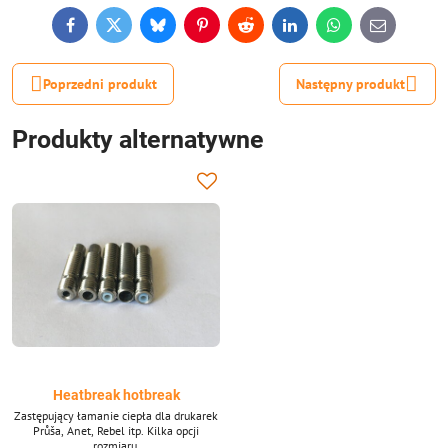
Facebook
Twitter
Bluesky
Pinterest
Reddit
LinkedIn
WhatsApp
E-
mail
Poprzedni produkt
Następny produkt
Produkty alternatywne
Heatbreak hotbreak
Zastępujący łamanie ciepła dla drukarek
Průša, Anet, Rebel itp. Kilka opcji
rozmiaru.