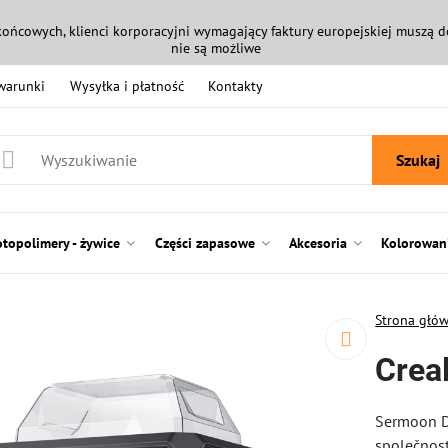
końcowych, klienci korporacyjni wymagający faktury europejskiej muszą
nie są możliwe
 warunki
Wysyłka i płatność
Kontakty
Szukaj
otopolimery - żywice
Części zapasowe
Akcesoria
Kolorowani
Strona głó
Crea
Sermoon D3
společnost