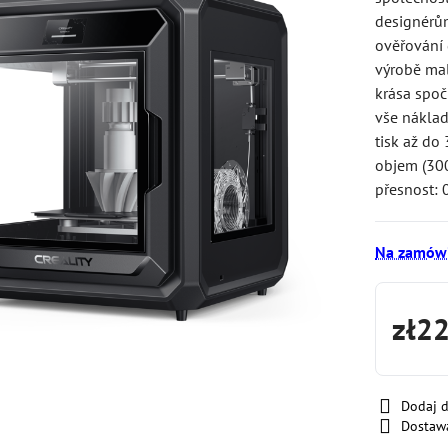
designérům
ověřování 
výrobě mal
krása spočí
vše náklad
tisk až do
objem (30
přesnost:
Na zamówi
zł2
Dodaj 
Dostaw