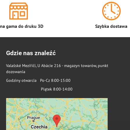
łna gama do druku 3D
Szybka dostawa
Gdzie nas znaleźć
Valašské Meziříčí, U Abácie 216 - magazyn towarów, punkt
dozowania
Godziny otwarcia Po-Cz 8:00-15:00
Piątek 8:00-14:00