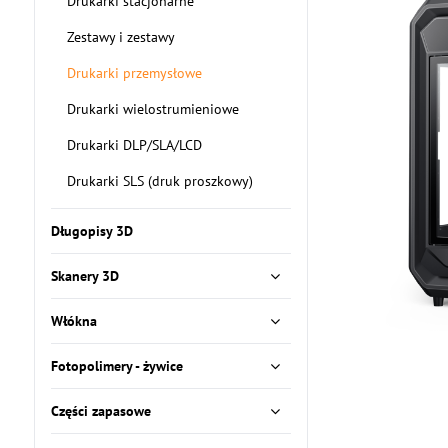
Drukarki stacjonarne
Zestawy i zestawy
Drukarki przemysłowe
Drukarki wielostrumieniowe
Drukarki DLP/SLA/LCD
Drukarki SLS (druk proszkowy)
Długopisy 3D
Skanery 3D
Włókna
Fotopolimery - żywice
Części zapasowe