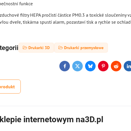
pečnostní funkce
duchové filtry HEPA pročistí částice PM0.3 a toxické sloučeniny vz
řou dveře, tiskárna spustí alarm, pozastaví tisk a rychle se ochlad
tegorii
Drukarki 3D
Drukarki przemysłowe
Facebook
Twitter
Bluesky
Pinterest
Reddit
L
produkt
klepie internetowym na3D.pl