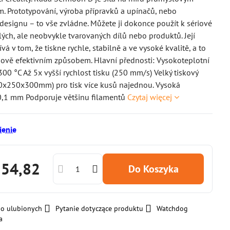
. Prototypování, výroba přípravků a upínačů, nebo
designu – to vše zvládne. Můžete ji dokonce použít k sériové
ých, ale neobvykle tvarovaných dílů nebo produktů. Její
vá v tom, že tiskne rychle, stabilně a ve vysoké kvalitě, a to
ově efektivním způsobem. Hlavní přednosti: Vysokoteplotní
 300 °C Až 5x vyšší rychlost tisku (250 mm/s) Velký tiskový
0x250x300mm) pro tisk více kusů najednou. Vysoká
 0,1 mm Podporuje většinu filamentů
Czytaj więcej
enie
254,82
Do Koszyka
do ulubionych
Pytanie dotyczące produktu
Watchdog
a