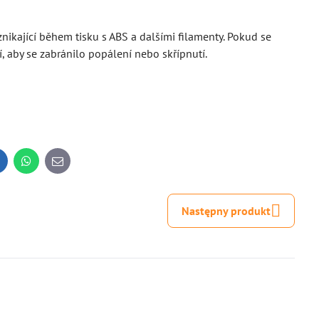
nikající během tisku s ABS a dalšími filamenty. Pokud se
í, aby se zabránilo popálení nebo skřípnutí.
inkedIn
WhatsApp
E-
mail
Następny produkt