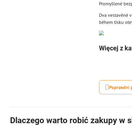
Promyšlené bez
Dva vestavěné vz
během tisku otev
Więcej z ka
Poprzedni 
Dlaczego warto robić zakupy w s