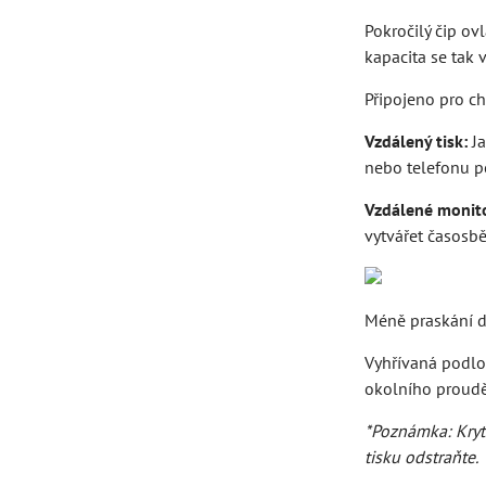
Pokročilý čip o
kapacita se tak
Připojeno pro ch
Vzdálený tisk:
J
nebo telefonu po
Vzdálené monit
vytvářet časosbě
Méně praskání d
Vyhřívaná podlo
okolního proudě
*Poznámka: Kryt 
tisku odstraňte.