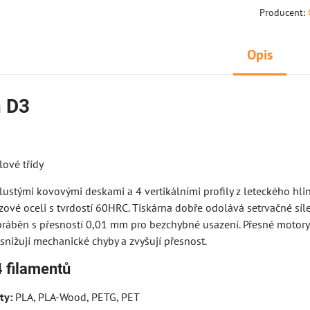
Producent:
Opis
 D3
lové třídy
lustými kovovými deskami a 4 vertikálními profily z leteckého hlin
zové oceli s tvrdostí 60HRC. Tiskárna dobře odolává setrvačné síle
bráběn s přesností 0,01 mm pro bezchybné usazení. Přesné mot
snižují mechanické chyby a zvyšují přesnost.
4 filamentů
ty:
PLA, PLA-Wood, PETG, PET