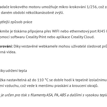
vladače krokového motoru umožňuje mikro-krokování 1/256, což zaj
 v daném období několikanásobně zvýší.
ytřejší způsob práce
akmile je tiskárna připojena přes WIFI nebo ethernetový port RJ45
mocí softwaru Creality Print nebo aplikace Creality Cloud.
orování:
Díky vestavěné webkameře mohou uživatelé sledovat průb
rná videa.
íky udržení tepla
žka nastavitelná až do 110 °C se dobře hodí k tepelně izolačnímu
ní vzduchu, což vede k menšímu praskání a kroucení okrajů.
je určen pro tisk s filamenty ASA, PA, ABS a dalšími s vysokou tepl