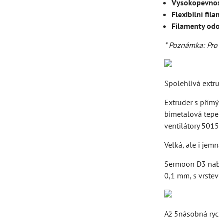
Vysokopevnos
Flexibilní fil
Filamenty odo
* Poznámka: Pro 
Spolehlivá extru
Extruder s přímý
bimetalová tepel
ventilátory 5015
Velká, ale i jem
Sermoon D3 nabí
0,1 mm, s vrstev
Až 5násobná ryc