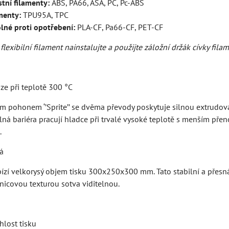
tní filamenty:
ABS, PA66, ASA, PC, Pc-ABS
amenty:
TPU95A, TPC
lné proti opotřebení:
PLA-CF, Pa66-CF, PET-CF
flexibilní filament nainstalujte a použijte záložní držák cívky filam
ze při teplotě 300 °C
m pohonem ‘’Sprite’’ se dvěma převody poskytuje silnou extrudovací
ná bariéra pracují hladce při trvalé vysoké teplotě s menším pře
.
ná
zí velkorysý objem tisku 300x250x300 mm. Tato stabilní a přesná 
nicovou texturou sotva viditelnou.
hlost tisku