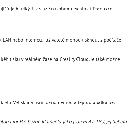
išťuje hladký tisk s až 5násobnou rychlostí. Produkční
 k LAN nebo internetu, uživatelé mohou tisknout z počítače
ěh tisku v reálném čase na Creality Cloud. Je také možné
 krytu. Výtisk má nyní rovnoměrnou a teplou obálku bez
otou tání. Pro běžné filamenty, jako jsou PLA a TPU, jej během