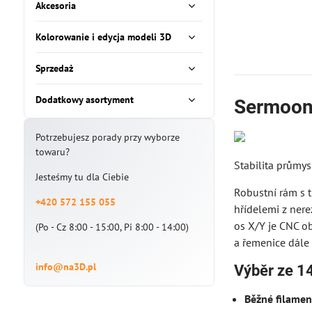
Akcesoria
Kolorowanie i edycja modeli 3D
Sprzedaż
Dodatkowy asortyment
Sermoon
Potrzebujesz porady przy wyborze
towaru?
Stabilita průmys
Jesteśmy tu dla Ciebie
Robustní rám s t
+420 572 155 055
hřídelemi z nere
os X/Y je CNC o
(Po - Cz 8:00 - 15:00, Pi 8:00 - 14:00)
a řemenice dále 
info@na3D.pl
Výběr ze 1
Běžné filamen