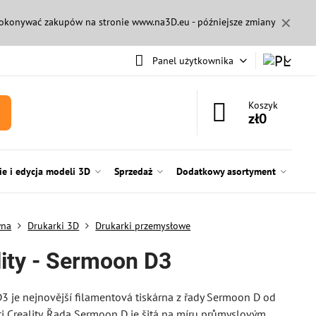
✕
 dokonywać zakupów na stronie
www.na3D.eu
- późniejsze zmiany
Panel użytkownika
Koszyk
zł0
e i edycja modeli 3D
Sprzedaż
Dodatkowy asortyment
wna
Drukarki 3D
Drukarki przemysłowe
lity - Sermoon D3
 je nejnovější filamentová tiskárna z řady Sermoon D od
i Creality. Řada Sermoon D je šitá na míru průmyslovým