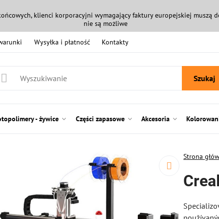
końcowych, klienci korporacyjni wymagający faktury europejskiej muszą
nie są możliwe
 warunki
Wysyłka i płatność
Kontakty
Szukaj
otopolimery - żywice
Części zapasowe
Akcesoria
Kolorowani
Strona głó
Creal
Specializo
používaný