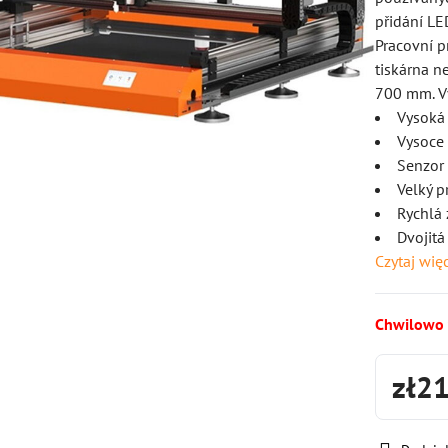
přidání LE
Pracovní p
tiskárna n
700 mm. Vý
Vysoká 
Vysoce 
Senzor
Velký p
Rychlá 
Dvojitá
Czytaj wię
Chwilowo
zł2