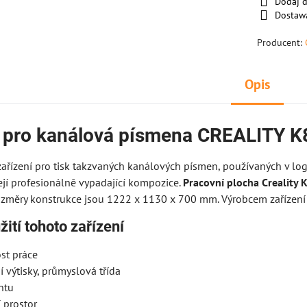
Dodaj 
Dostaw
Producent:
Opis
 pro kanálová písmena CREALITY K
zařízení pro tisk takzvaných kanálových písmen, používaných v lo
ejí profesionálně vypadající kompozice.
Pracovní plocha Creality
ozměry konstrukce jsou 1222 x 1130 x 700 mm. Výrobcem zařízení j
ití tohoto zařízení
st práce
í výtisky, průmyslová třída
ntu
 prostor