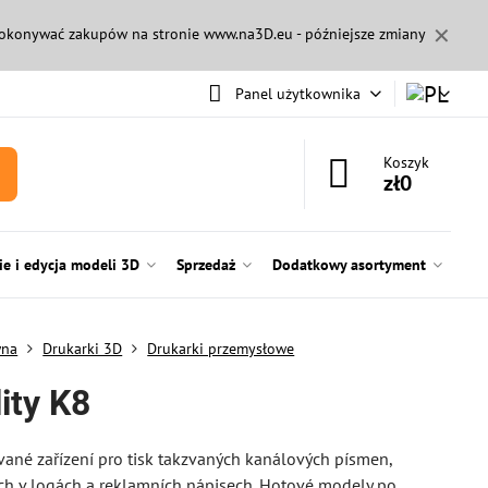
✕
 dokonywać zakupów na stronie
www.na3D.eu
- późniejsze zmiany
Panel użytkownika
Koszyk
zł0
e i edycja modeli 3D
Sprzedaż
Dodatkowy asortyment
wna
Drukarki 3D
Drukarki przemysłowe
ity K8
vané zařízení pro tisk takzvaných kanálových písmen,
ch v logách a reklamních nápisech. Hotové modely po