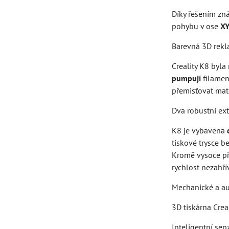
Díky řešením zn
pohybu v ose
X
Barevná 3D rek
Creality K8 byl
pumpují
filamen
přemisťovat mate
Dva robustní ex
K8 je vybavena
tiskové trysce b
Kromě vysoce p
rychlost nezahřív
Mechanické a au
3D tiskárna Cre
Inteligentní sen