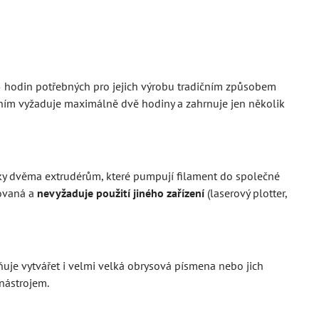
5 hodin potřebných pro jejich výrobu tradičním způsobem
zením vyžaduje maximálně dvě hodiny a zahrnuje jen několik
Díky dvěma extrudérům, které pumpují filament do společné
zovaná a
nevyžaduje použití jiného zařízení
(laserový plotter,
ňuje vytvářet i velmi velká obrysová písmena nebo jich
 nástrojem.