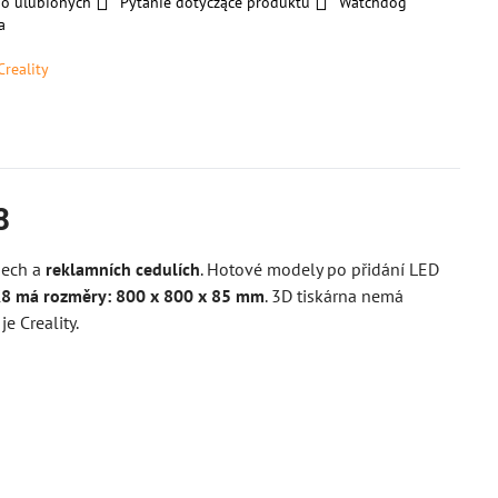
do ulubionych
Pytanie dotyczące produktu
Watchdog
a
Creality
8
gech a
reklamních cedulích
. Hotové modely po přidání LED
 K8 má rozměry: 800 x 800 x 85 mm
. 3D tiskárna nemá
e Creality.