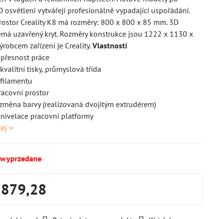
D osvětlení vytvářejí profesionálně vypadající uspořádání.
rostor Creality K8 má rozměry: 800 x 800 x 85 mm. 3D
emá uzavřený kryt. Rozměry konstrukce jsou 1222 x 1130 x
robcem zařízení je Creality.
Vlastnosti
přesnost práce
kvalitní tisky, průmyslová třída
 filamentu
racovní prostor
změna barvy (realizovaná dvojitým extrudérem)
 nivelace pracovní platformy
cej
 wyprzedane
1879,28