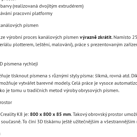
barvy (realizovaná dvojitým extrudérem)
návání pracovní platformy
kanálových písmen
8 lze výrobní proces kanálových písmen
výrazně zkrátit
. Namísto 2
teriálu plotterem, leštění, malování), práce s prezentovaným zaří
D písmena rychleji
žňuje tisknout písmena s různými styly písma: šikmá, rovná atd. 
umožňuje vytvářet barevné modely. Celá práce je vysoce automati
jako je tomu u tradičních metod výroby obrysových písmen.
rostor
Creality K8 je:
800 x 800 x 85 mm
. Takový obrovský prostor umož
 současně. To činí 3D tiskárnu ještě užitečnějším a všestrannějším
u