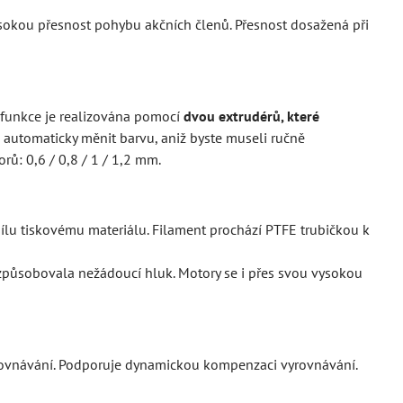
sokou přesnost pohybu akčních členů. Přesnost dosažená při
funkce je realizována pomocí
dvou extrudérů, které
 automaticky měnit barvu, aniž byste museli ručně
rů: 0,6 / 0,8 / 1 / 1,2 mm.
sílu tiskovému materiálu. Filament prochází PTFE trubičkou k
y způsobovala nežádoucí hluk. Motory se i přes svou vysokou
rovnávání. Podporuje dynamickou kompenzaci vyrovnávání.