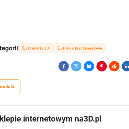
tegorii
Drukarki 3D
Drukarki przemysłowe
Facebook
Twitter
Bluesky
Pinterest
Reddit
L
produkt
klepie internetowym na3D.pl