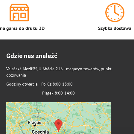
łna gama do druku 3D
Szybka dostawa
Gdzie nas znaleźć
Valašské Meziříčí, U Abácie 216 - magazyn towarów, punkt
dozowania
Godziny otwarcia Po-Cz 8:00-15:00
Piątek 8:00-14:00