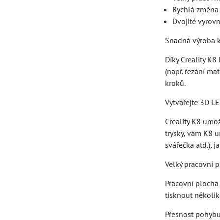
Rychlá změna 
Dvojité vyrov
Snadná výroba 
Díky Creality K
(např. řezání ma
kroků.
Vytvářejte 3D LE
Creality K8 umo
trysky, vám K8 
svářečka atd.), 
Velký pracovní p
Pracovní plocha 
tisknout několik
Přesnost pohyb