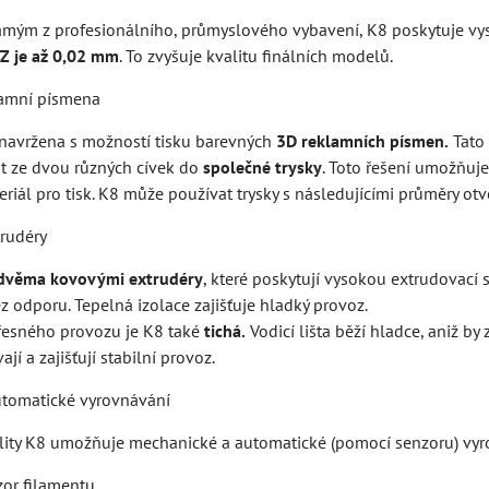
ámým z profesionálního, průmyslového vybavení, K8 poskytuje vy
YZ
je až 0,02 mm
. To zvyšuje kvalitu finálních modelů.
lamní písmena
a navržena s možností tisku barevných
3D reklamních písmen.
Tato 
t ze dvou různých cívek do
společné trysky
. Toto řešení umožňuje
riál pro tisk. K8 může používat trysky s následujícími průměry otvo
trudéry
dvěma kovovými extrudéry
, které poskytují vysokou extrudovací 
ez odporu. Tepelná izolace zajišťuje hladký provoz.
řesného provozu je K8 také
tichá.
Vodicí lišta běží hladce, aniž b
ají a zajišťují stabilní provoz.
tomatické vyrovnávání
ality K8 umožňuje mechanické a automatické (pomocí senzoru) vy
zor filamentu