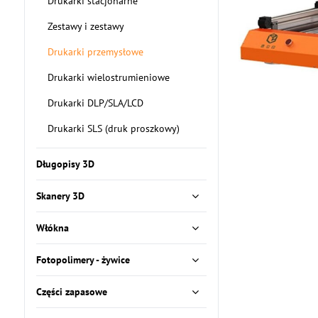
Drukarki stacjonarne
Zestawy i zestawy
Drukarki przemysłowe
Drukarki wielostrumieniowe
Drukarki DLP/SLA/LCD
Drukarki SLS (druk proszkowy)
Długopisy 3D
Skanery 3D
Włókna
Fotopolimery - żywice
Części zapasowe