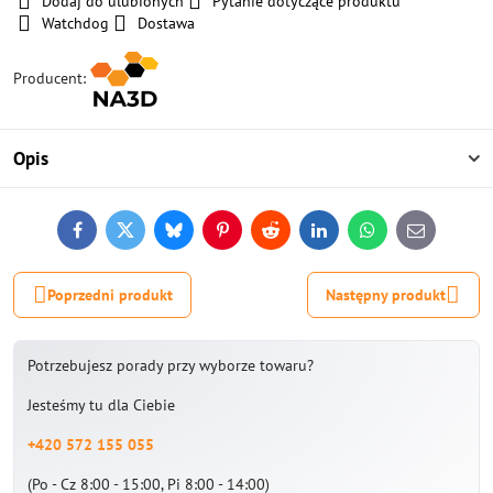
Dodaj do ulubionych
Pytanie dotyczące produktu
Watchdog
Dostawa
Producent:
Opis
Facebook
Twitter
Bluesky
Pinterest
Reddit
LinkedIn
WhatsApp
E-
mail
Poprzedni produkt
Następny produkt
Potrzebujesz porady przy wyborze towaru?
Jesteśmy tu dla Ciebie
+420 572 155 055
(Po - Cz 8:00 - 15:00, Pi 8:00 - 14:00)