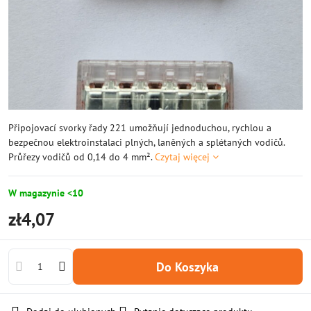
Připojovací svorky řady 221 umožňují jednoduchou, rychlou a
bezpečnou elektroinstalaci plných, laněných a splétaných vodičů.
Průřezy vodičů od 0,14 do 4 mm².
Czytaj więcej
W magazynie <10
zł4,07
Do Koszyka