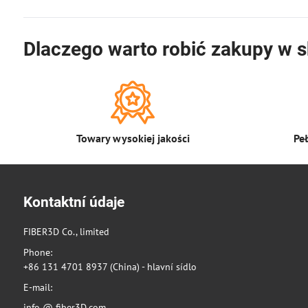
Dlaczego warto robić zakupy w s
Towary wysokiej jakości
Pe
Kontaktní údaje
FIBER3D Co., limited
Phone:
+86 131 4701 8937 (China) - hlavní sídlo
E-mail:
info @ fiber3D.com