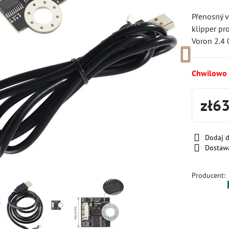
Přenosný 
klipper pr
Voron 2.4 
Chwilowo
zł6
Dodaj 
Dostaw
Producent: