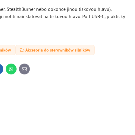
er, StealthBurner nebo dokonce jinou tiskovou hlavu),
i mohli nainstalovat na tiskovou hlavu. Port USB-C, praktický
lników
Akcesoria do sterowników silników
inkedIn
WhatsApp
E-
mail