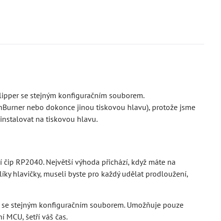
 Klipper se stejným konfiguračním souborem.
althBurner nebo dokonce jinou tiskovou hlavu), protože jsme
instalovat na tiskovou hlavu.
í čip RP2040. Největší výhoda přichází, když máte na
olíky hlavičky, museli byste pro každý udělat prodloužení,
er se stejným konfiguračním souborem. Umožňuje pouze
í MCU, šetří váš čas.