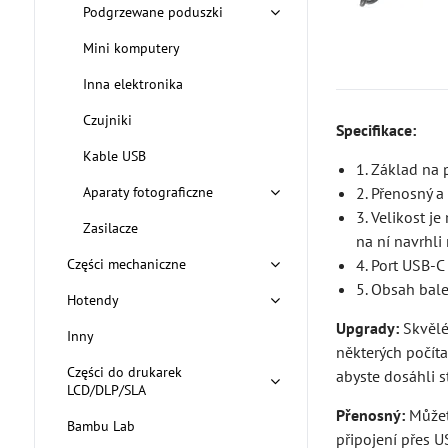
Podgrzewane poduszki
Mini komputery
Inna elektronika
Czujniki
Specifikace:
Kable USB
1. Základ na
Aparaty fotograficzne
2. Přenosný a
3. Velikost j
Zasilacze
na ní navrhli
Części mechaniczne
4. Port USB-C
5. Obsah bale
Hotendy
Upgrady:
Skvělé 
Inny
některých počíta
Części do drukarek
abyste dosáhli 
LCD/DLP/SLA
Přenosný:
Můžet
Bambu Lab
připojení přes U