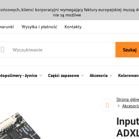
końcowych, klienci korporacyjni wymagający faktury europejskiej muszą
nie są możliwe
 warunki
Wysyłka i płatność
Kontakty
Szukaj
otopolimery - żywice
Części zapasowe
Akcesoria
Kolorowani
Strona głó
Akcesori
Input
ADXL