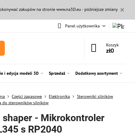
✕
 dokonywać zakupów na stronie
www.na3D.eu
- późniejsze zmiany
Panel użytkownika
Koszyk
zł0
e i edycja modeli 3D
Sprzedaż
Dodatkowy asortyment
wna
Części zapasowe
Elektronika
Sterowniki silników
a do sterowników silników
 shaper - Mikrokontroler
345 s RP2040