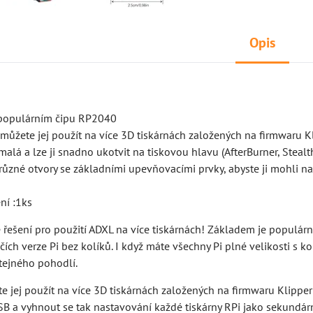
Opis
 populárním čipu RP2040
 můžete jej použít na více 3D tiskárnách založených na firmwaru
e malá a lze ji snadno ukotvit na tiskovou hlavu (AfterBurner, Ste
 různé otvory se základními upevňovacími prvky, abyste ji mohli na
ní :1ks
řešení pro použití ADXL na více tiskárnách! Základem je populárn
čích verze Pi bez kolíků. I když máte všechny Pi plné velikosti s k
stejného pohodlí.
e jej použít na více 3D tiskárnách založených na firmwaru Klipp
SB a vyhnout se tak nastavování každé tiskárny RPi jako sekundárn