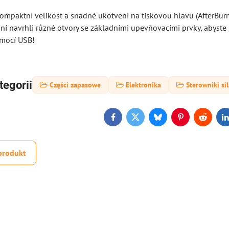
ompaktní velikost a snadné ukotvení na tiskovou hlavu (AfterBurn
ní navrhli různé otvory se základními upevňovacími prvky, abyste j
omocí USB!
tegorii
Części zapasowe
Elektronika
Sterowniki si
Facebook
Twitter
Bluesky
Pinterest
Reddit
L
produkt