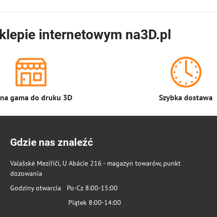
klepie internetowym na3D.pl
łna gama do druku 3D
Szybka dostawa
Gdzie nas znaleźć
Valašské Meziříčí, U Abácie 216 - magazyn towarów, punkt
dozowania
Godziny otwarcia Po-Cz 8:00-15:00
Piątek 8:00-14:00