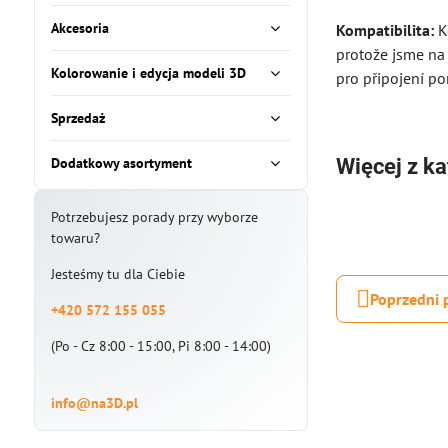
Akcesoria
Kompatibilita:
K
protože jsme na 
Kolorowanie i edycja modeli 3D
pro připojení p
Sprzedaż
Więcej z ka
Dodatkowy asortyment
Potrzebujesz porady przy wyborze
towaru?
Jesteśmy tu dla Ciebie
Poprzedni 
+420 572 155 055
(Po - Cz 8:00 - 15:00, Pi 8:00 - 14:00)
info@na3D.pl