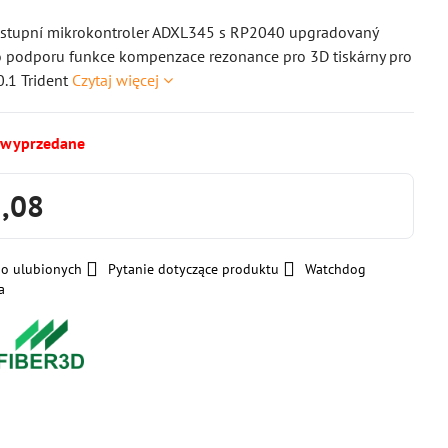
vstupní mikrokontroler ADXL345 s RP2040 upgradovaný
o podporu funkce kompenzace rezonance pro 3D tiskárny pro
0.1 Trident
Czytaj więcej
 wyprzedane
3,08
do ulubionych
Pytanie dotyczące produktu
Watchdog
a