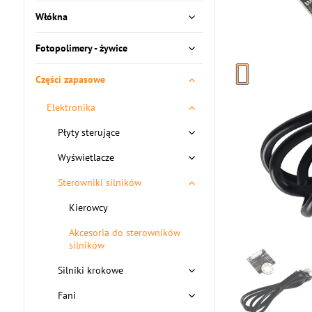
Włókna
Fotopolimery - żywice
Części zapasowe
Elektronika
Płyty sterujące
Wyświetlacze
Sterowniki silników
Kierowcy
Akcesoria do sterowników
silników
Silniki krokowe
Fani