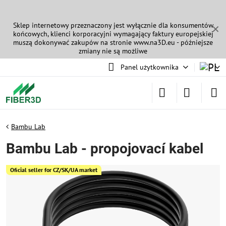
Sklep internetowy przeznaczony jest wyłącznie dla konsumentów
✕
końcowych, klienci korporacyjni wymagający faktury europejskiej
muszą dokonywać zakupów na stronie
www.na3D.eu
- późniejsze
zmiany nie są możliwe
Panel użytkownika
Bambu Lab
Bambu Lab - propojovací kabel
Oficial seller for CZ/SK/UA market