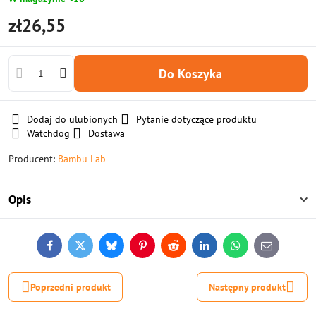
zł26,55
Do Koszyka
Dodaj do ulubionych
Pytanie dotyczące produktu
Watchdog
Dostawa
Producent:
Bambu Lab
Opis
Facebook
Twitter
Bluesky
Pinterest
Reddit
LinkedIn
WhatsApp
E-
mail
Poprzedni produkt
Następny produkt