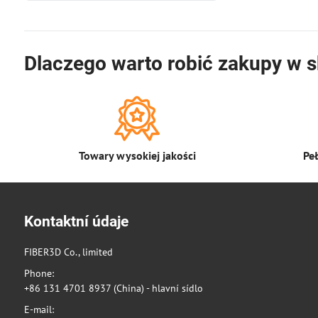
Dlaczego warto robić zakupy w s
Towary wysokiej jakości
Pe
Kontaktní údaje
FIBER3D Co., limited
Phone:
+86 131 4701 8937 (China) - hlavní sídlo
E-mail: