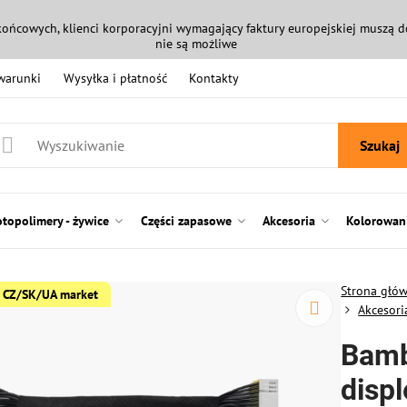
końcowych, klienci korporacyjni wymagający faktury europejskiej muszą
nie są możliwe
 warunki
Wysyłka i płatność
Kontakty
Szukaj
otopolimery - żywice
Części zapasowe
Akcesoria
Kolorowani
Strona głó
or CZ/SK/UA market
Akcesori
Bamb
displ