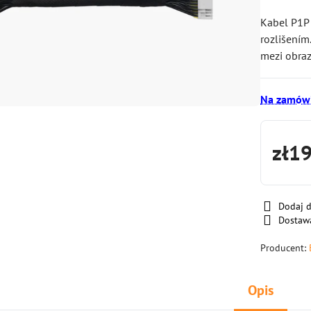
Kabel P1P 
rozlišením
mezi obraz
Na zamówi
zł1
Dodaj 
Dostaw
Producent:
Opis