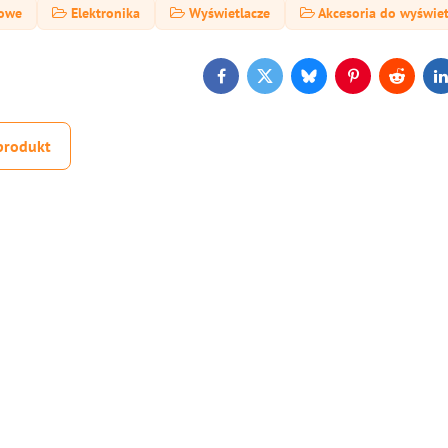
sowe
Elektronika
Wyświetlacze
Akcesoria do wyświet
Facebook
Twitter
Bluesky
Pinterest
Reddit
L
produkt