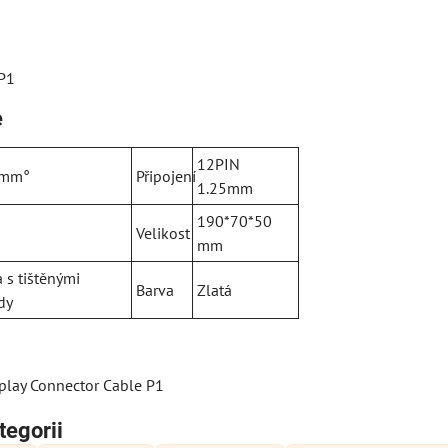
 P1
e
12PIN
5mm°
Připojení
1.25mm
190*70*50
Velikost
mm
 s tištěnými
Barva
Zlatá
dy
play Connector Cable P1
tegorii