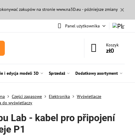
✕
 dokonywać zakupów na stronie
www.na3D.eu
- późniejsze zmiany
Panel użytkownika
Koszyk
zł0
e i edycja modeli 3D
Sprzedaż
Dodatkowy asortyment
wna
Części zapasowe
Elektronika
Wyświetlacze
a do wyświetlaczy
u Lab - kabel pro připojení
eje P1