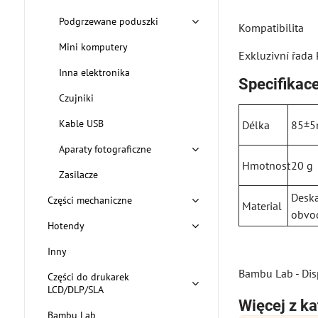
Podgrzewane poduszki
Kompatibilita
Mini komputery
Exkluzivní řada
Inna elektronika
Specifikac
Czujniki
Kable USB
Délka
85±
Aparaty fotograficzne
Hmotnost
20 g
Zasilacze
Deska
Części mechaniczne
Material
obvo
Hotendy
Inny
Bambu Lab - Dis
Części do drukarek
LCD/DLP/SLA
Więcej z ka
Bambu Lab