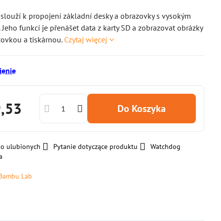
slouží k propojení základní desky a obrazovky s vysokým
. Jeho funkcí je přenášet data z karty SD a zobrazovat obrázky
ovkou a tiskárnou.
Czytaj więcej
enie
9,53
Do Koszyka
do ulubionych
Pytanie dotyczące produktu
Watchdog
a
Bambu Lab