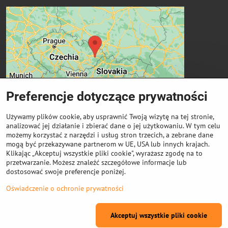
Preferencje dotyczące prywatności
Używamy plików cookie, aby usprawnić Twoją wizytę na tej stronie,
analizować jej działanie i zbierać dane o jej użytkowaniu. W tym celu
możemy korzystać z narzędzi i usług stron trzecich, a zebrane dane
Ważne linki
mogą być przekazywane partnerom w UE, USA lub innych krajach.
Klikając „Akceptuj wszystkie pliki cookie", wyrażasz zgodę na to
przetwarzanie. Możesz znaleźć szczegółowe informacje lub
Odkup cewek
dostosować swoje preferencje poniżej.
Oświadczenie o ochronie prywatności
©
2026
Prawa autorskie
Preferencje dotyczące prywatności
Akceptuj wszystkie pliki cookie
Oświadczenie o ochronie prywatności