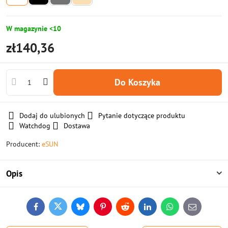
W magazynie <10
zł140,36
Do Koszyka
Dodaj do ulubionych
Pytanie dotyczące produktu
Watchdog
Dostawa
Producent:
eSUN
Opis
Facebook
Twitter
Bluesky
Pinterest
Reddit
LinkedIn
WhatsApp
E-
mail