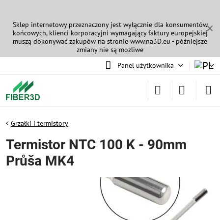
Sklep internetowy przeznaczony jest wyłącznie dla konsumentów
✕
końcowych, klienci korporacyjni wymagający faktury europejskiej
muszą dokonywać zakupów na stronie
www.na3D.eu
- późniejsze
zmiany nie są możliwe
Panel użytkownika
Grzałki i termistory
Termistor NTC 100 K - 90mm
Průša MK4