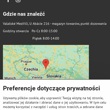
Facebook
Instagram
Gdzie nas znaleźć
Valašské Meziříčí, U Abácie 216 - magazyn towarów, punkt dozowania
Godziny otwarcia Po-Cz 8:00-15:00
Piątek 8:00-14:00
Preferencje dotyczące prywatności
Używamy plików cookie, aby usprawnić Twoją wizytę na tej stronie,
analizować jej działanie i zbierać dane o jej użytkowaniu. W tym celu
możemy korzystać z narzędzi i usług stron trzecich, a zebrane dane
Ważne linki