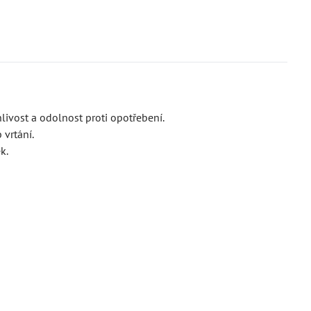
livost a odolnost proti opotřebení.
 vrtání.
k.