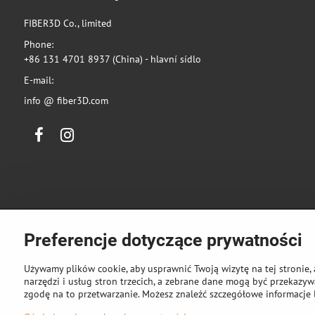
FIBER3D Co., limited
Phone:
+86 131 4701 8937 (China) - hlavní sídlo
E-mail:
info @ fiber3D.com
Facebook
Instagram
Preferencje dotyczące prywatności
Używamy plików cookie, aby usprawnić Twoją wizytę na tej stronie, 
narzędzi i usług stron trzecich, a zebrane dane mogą być przekazywa
zgodę na to przetwarzanie. Możesz znaleźć szczegółowe informacje 
©
2026
Pra