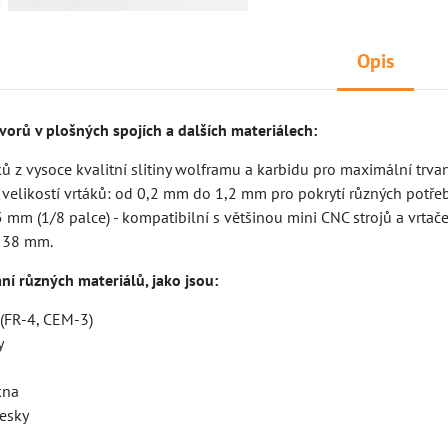
Opis
vorů v plošných spojích a dalších materiálech:
ů z vysoce kvalitní slitiny wolframu a karbidu pro maximální trvan
 velikostí vrtáků: od 0,2 mm do 1,2 mm pro pokrytí různých potřeb
 mm (1/8 palce) - kompatibilní s většinou mini CNC strojů a vrtače
: 38 mm.
ní různých materiálů, jako jsou:
 (FR-4, CEM-3)
y
kna
esky