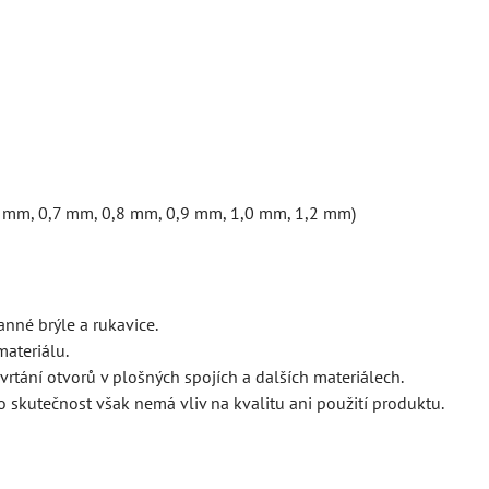
6 mm, 0,7 mm, 0,8 mm, 0,9 mm, 1,0 mm, 1,2 mm)
anné brýle a rukavice.
materiálu.
vrtání otvorů v plošných spojích a dalších materiálech.
o skutečnost však nemá vliv na kvalitu ani použití produktu.