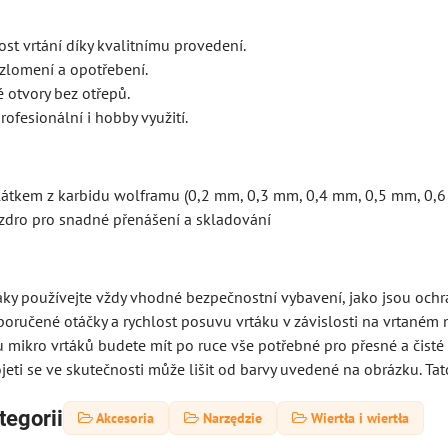
st vrtání díky kvalitnímu provedení.
zlomení a opotřebení.
é otvory bez otřepů.
ofesionální i hobby využití.
plátkem z karbidu wolframu (0,2 mm, 0,3 mm, 0,4 mm, 0,5 mm, 0,
zdro pro snadné přenášení a skladování
rtáky používejte vždy vhodné bezpečnostní vybavení, jako jsou ochr
oručené otáčky a rychlost posuvu vrtáku v závislosti na vrtaném 
 mikro vrtáků budete mít po ruce vše potřebné pro přesné a čisté 
jeti se ve skutečnosti může lišit od barvy uvedené na obrázku. Tat
tegorii
Akcesoria
Narzędzie
Wiertła i wiertła