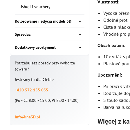
Vlastnosti:
Usługi i vouchery
Vysoká přesno
Odolné proti 
Kolorowanie i edycja modeli 3D
Čisté a hladk
Vhodné pro pr
Sprzedaż
Obsah balení:
Dodatkowy asortyment
10x vrták s 
Potrzebujesz porady przy wyborze
Plastové pou
towaru?
Upozornění:
Jesteśmy tu dla Ciebie
Při práci s v
+420 572 155 055
Dodržujte dop
S touto sadou
(Po - Cz 8:00 - 15:00, Pi 8:00 - 14:00)
Barva na ruko
info@na3D.pl
Więcej z ka