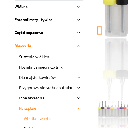
Włókna
Fotopolimery - żywice
Części zapasowe
Akcesoria
Suszenie włókien
Nośniki pamięci i czytniki
Dla majsterkowiczów
Przygotowanie stołu do druku
Inne akcesoria
Narzędzie
Wiertła i wiertła