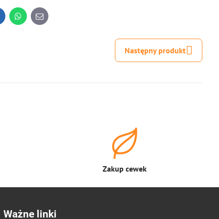
inkedIn
WhatsApp
E-
mail
Następny produkt
Zakup cewek
Ważne linki