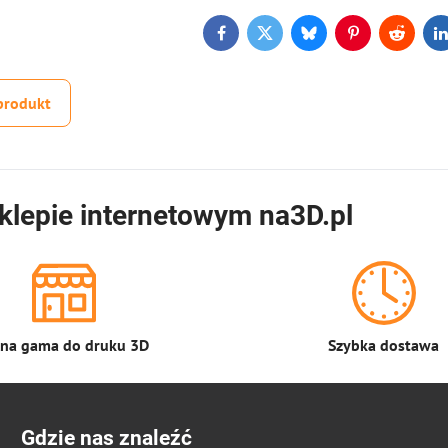
Facebook
Twitter
Bluesky
Pinterest
Reddit
L
produkt
klepie internetowym na3D.pl
łna gama do druku 3D
Szybka dostawa
Gdzie nas znaleźć