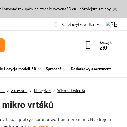
✕
 dokonywać zakupów na stronie
www.na3D.eu
- późniejsze zmiany
Panel użytkownika
Koszyk
zł0
e i edycja modeli 3D
Sprzedaż
Dodatkowy asortyment
wna
Akcesoria
Narzędzie
Wiertła i wiertła
 mikro vrtáků
 vrtáků s plátky z karbidu wolframu pro mini CNC stroje a
ošných spojů.
Czytaj więcej