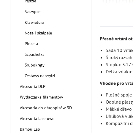
Pędzle
Szczypce
Klawiatura
Noże i skalpele
Přesné vrtání ot
Pinceta
Sada 10 vrták
Szpachelka
Široký rozsah
Stopka: 3.175
Śrubokręty
Délka vrtáku
Zestawy narzędzi
Vhodné pro vrtá
Akcesoria DLP
Plošné spoje
Wytłaczarka filamentów
Odolné plast
Akcesoria do długopisów 3D
Měkké dřevo
Uhlíková vlá
Akcesoria laserowe
Kompozitní d
Bambu Lab