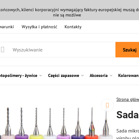
końcowych, klienci korporacyjni wymagający faktury europejskiej muszą
nie są możliwe
 warunki
Wysyłka i płatność
Kontakty
Szukaj
otopolimery - żywice
Części zapasowe
Akcesoria
Kolorowani
Strona głó
Sada
Sada mikro
výrobu pl