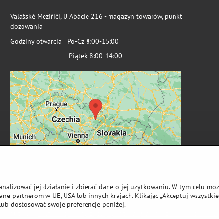
Valašské Meziříčí, U Abácie 216 - magazyn towarów, punkt
dozowania
Godziny otwarcia Po-Cz 8:00-15:00
Piątek 8:00-14:00
analizować jej działanie i zbierać dane o jej użytkowaniu. W tym celu mo
ne partnerom w UE, USA lub innych krajach. Klikając „Akceptuj wszystkie 
lub dostosować swoje preferencje poniżej.
wa autorskie
Preferencje dotyczące prywatności
Oświadczenie o ochronie 