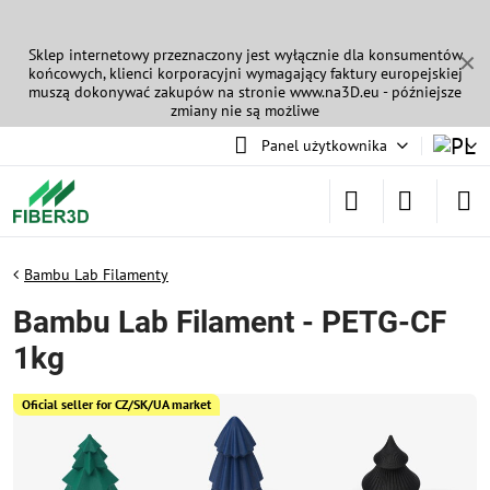
Sklep internetowy przeznaczony jest wyłącznie dla konsumentów
✕
końcowych, klienci korporacyjni wymagający faktury europejskiej
muszą dokonywać zakupów na stronie
www.na3D.eu
- późniejsze
zmiany nie są możliwe
Panel użytkownika
Bambu Lab Filamenty
Bambu Lab Filament - PETG-CF
1kg
Oficial seller for CZ/SK/UA market