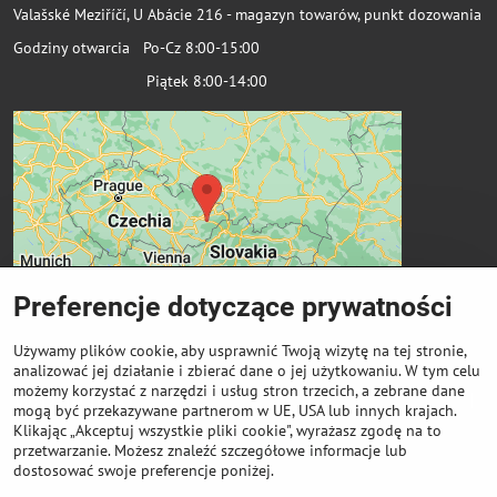
Valašské Meziříčí, U Abácie 216 - magazyn towarów, punkt dozowania
Godziny otwarcia Po-Cz 8:00-15:00
Piątek 8:00-14:00
Preferencje dotyczące prywatności
Używamy plików cookie, aby usprawnić Twoją wizytę na tej stronie,
analizować jej działanie i zbierać dane o jej użytkowaniu. W tym celu
możemy korzystać z narzędzi i usług stron trzecich, a zebrane dane
Ważne linki
mogą być przekazywane partnerom w UE, USA lub innych krajach.
Klikając „Akceptuj wszystkie pliki cookie", wyrażasz zgodę na to
przetwarzanie. Możesz znaleźć szczegółowe informacje lub
Odkup cewek
dostosować swoje preferencje poniżej.