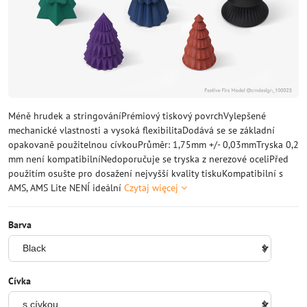
Méně hrudek a stringováníPrémiový tiskový povrchVylepšené
mechanické vlastnosti a vysoká flexibilitaDodává se se základní
opakovaně použitelnou cívkouPrůměr: 1,75mm +/- 0,03mmTryska 0,2
mm není kompatibilníNedoporučuje se tryska z nerezové oceliPřed
použitím osušte pro dosažení nejvyšší kvality tiskuKompatibilní s
AMS, AMS Lite NENÍ ideální
Czytaj więcej
Barva
Cívka