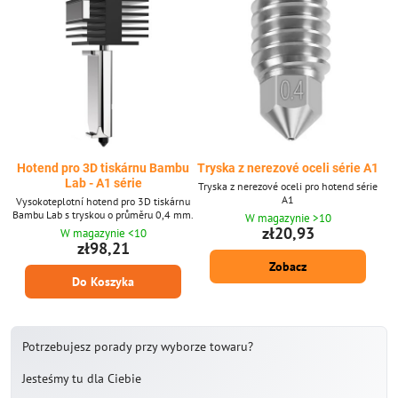
Hotend pro 3D tiskárnu Bambu
Tryska z nerezové oceli série A1
Lab - A1 série
Tryska z nerezové oceli pro hotend série
A1
Vysokoteplotní hotend pro 3D tiskárnu
Bambu Lab s tryskou o průměru 0,4 mm.
W magazynie >10
zł20,93
W magazynie <10
zł98,21
Zobacz
Do Koszyka
Potrzebujesz porady przy wyborze towaru?
Jesteśmy tu dla Ciebie