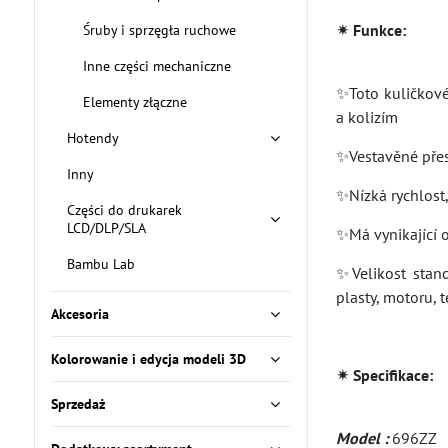
✴ Funkce:
Śruby i sprzęgła ruchowe
Inne części mechaniczne
✨Toto kuličkové 
Elementy złączne
a kolizím
Hotendy
✨Vestavěné přesn
Inny
✨Nízká rychlost
Części do drukarek
LCD/DLP/SLA
✨Má vynikající 
Bambu Lab
✨Velikost stand
plasty, motoru, t
Akcesoria
Kolorowanie i edycja modeli 3D
✴ Specifikace:
Sprzedaż
Model :
696ZZ