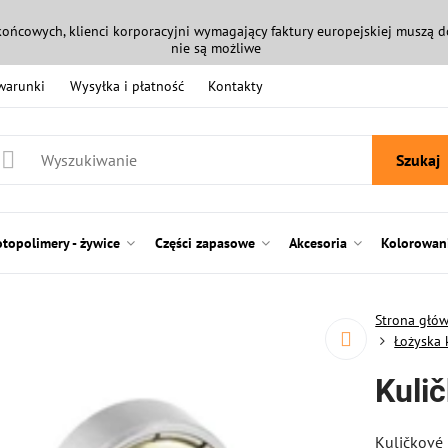
końcowych, klienci korporacyjni wymagający faktury europejskiej muszą
nie są możliwe
 warunki
Wysyłka i płatność
Kontakty
Szukaj
otopolimery - żywice
Części zapasowe
Akcesoria
Kolorowani
Strona głó
Łożyska
Kuli
Kuličkové 