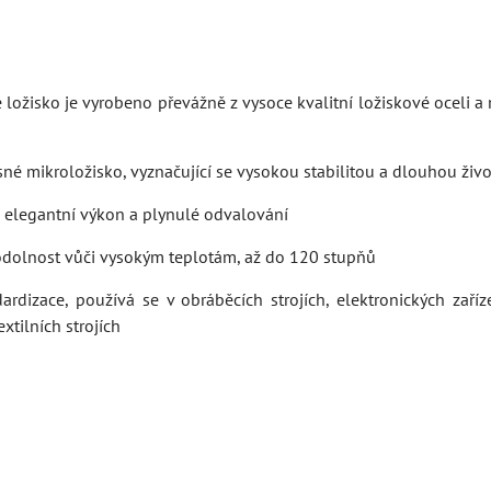
ložisko je vyrobeno převážně z vysoce kvalitní ložiskové oceli a 
é mikroložisko, vyznačující se vysokou stabilitou a dlouhou živo
, elegantní výkon a plynulé odvalování
odolnost vůči vysokým teplotám, až do 120 stupňů
ardizace, používá se v obráběcích strojích, elektronických zaříz
extilních strojích