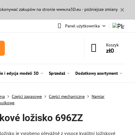
✕
 dokonywać zakupów na stronie
www.na3D.eu
- późniejsze zmiany
Panel użytkownika
Koszyk
zł0
e i edycja modeli 3D
Sprzedaż
Dodatkowy asortyment
wna
Części zapasowe
Części mechaniczne
Namiar
 kulkowe
čkové ložisko 696ZZ
ložisko je vyrobeno převážně z vysoce kvalitní ložiskové