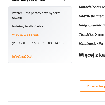
Dodatkowy asortyment
Materiál:
ocel l
Potrzebujesz porady przy wyborze
Vnitřní průměr:
towaru?
Vnější průměr:
1
Jesteśmy tu dla Ciebie
Tloušťka:
5 mm 
+420 572 155 055
(Po - Cz 8:00 - 15:00, Pi 8:00 - 14:00)
Hmotnost:
39g
Więcej z ka
info@na3D.pl
Poprzedni 