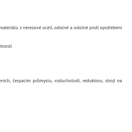
materiálu z nerezové oceli, odolné a odolné proti opotřebení
tností
eních, čerpacím průmyslu, vzducholodi, reduktoru, stroji na