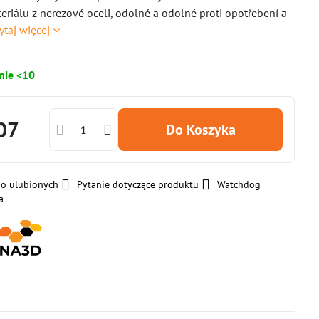
teriálu z nerezové oceli, odolné a odolné proti opotřebení a
ytaj więcej
nie <10
07
Do Koszyka
do ulubionych
Pytanie dotyczące produktu
Watchdog
a