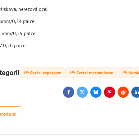
ožisková, nerezová ocel
6mm/0,24 palce
5mm/0,59 palce
/ 0,20 palce
tegorii
Części zapasowe
Części mechaniczne
Nami
Facebook
Twitter
Bluesky
Pinterest
Reddit
L
produkt