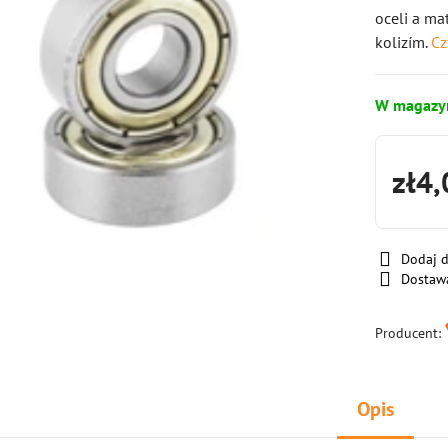
oceli a ma
kolizím.
Cz
W magazy
zł4,
Dodaj 
Dostaw
Producent:
Opis