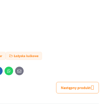
ar
Łożyska kulkowe
inkedIn
WhatsApp
E-
mail
Następny produkt