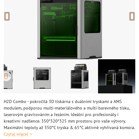
H2D Combo - pokročilá 3D tiskárna s duálními tryskami a AMS
modulem, podporou multi-materiálového a multi-barevného tisku,
laserovým gravírováním a řezáním. Ideální pro profesionály i
kreativní nadšence. 350*320*325 mm prostoru pro vaše výtvory.
Maximální teploty až 350°C tryska & 65°C aktivně vyhřívaná komora.
Czytaj więcej