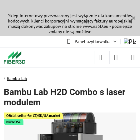
Sklep internetowy przeznaczony jest wyłącznie dla konsumentów
✕
końcowych, klienci korporacyjni wymagający faktury europejskiej
muszą dokonywać zakupów na stronie
www.na3D.eu
- późniejsze
zmiany nie są możliwe
Panel użytkownika
Bambu lab
Bambu Lab H2D Combo s laser
modulem
Oficial seller for CZ/SK/UA market
NOWOŚĆ