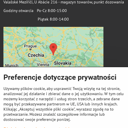
Valašské Meziříčí, U Abácie 216 - magazyn towarów, punkt dozowania
Godziny otwarcia Po-Cz 8:00-15:00
Piątek 8:00-14:00
Preferencje dotyczące prywatności
Używamy plików cookie, aby usprawnić Twoją wizytę na tej stronie,
analizować jej działanie i zbierać dane o jej użytkowaniu. W tym celu
możemy korzystać z narzędzi i usług stron trzecich, a zebrane dane
Ważne linki
mogą być przekazywane partnerom w UE, USA lub innych krajach.
Klikając „Akceptuj wszystkie pliki cookie", wyrażasz zgodę na to
przetwarzanie. Możesz znaleźć szczegółowe informacje lub
Odkup cewek
dostosować swoje preferencje poniżej.