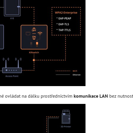
né ovládat na dálku prostřednictvím
komunikace LAN
bez nutnosti