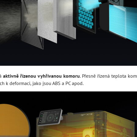
má
aktivně řízenou vyhřívanou komoru
. Přesně řízená teplota kom
ch k deformaci, jako jsou ABS a PC apod.