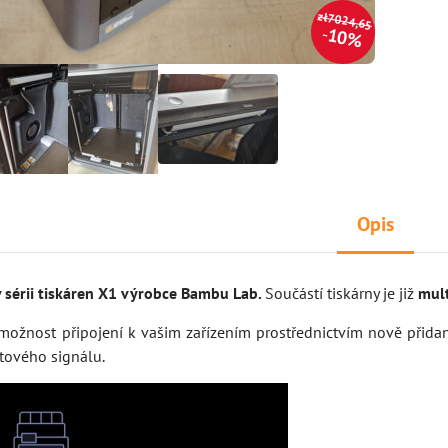
zł7024,65
10%
Opis
v sérii tiskáren X1 výrobce Bambu Lab.
Součástí tiskárny je již
mult
 možnost připojení k vašim zařízením prostřednictvím nově přid
átového signálu.