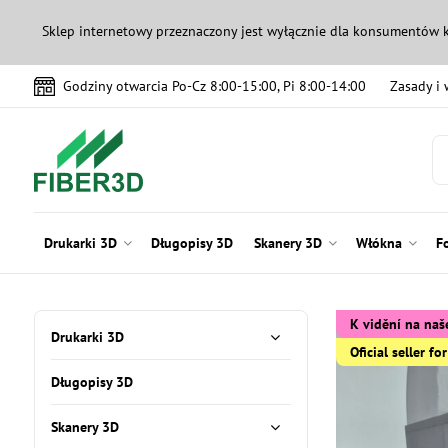
Sklep internetowy przeznaczony jest wyłącznie dla konsumentów 
Godziny otwarcia Po-Cz 8:00-15:00, Pi 8:00-14:00
Zasady i
Drukarki 3D
Długopisy 3D
Skanery 3D
Włókna
F
K vidění na n
Drukarki 3D
Oficial seller f
Długopisy 3D
Skanery 3D