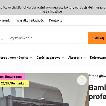
końcowych, klienci korporacyjni wymagający faktury europejskiej muszą
nie są możliwe
 warunki
Wysyłka i płatność
Kontakty
Szukaj
otopolimery - żywice
Części zapasowe
Akcesoria
Kolorowani
Strona głó
ašem Showroomu
or CZ/SK/UA market
Bamb
profe