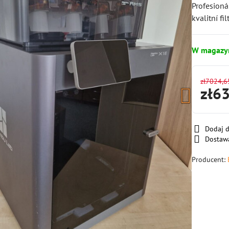
Profesioná
kvalitní fi
W magazy
zł7024,6
zł6
Dodaj 
Dostaw
Producent: