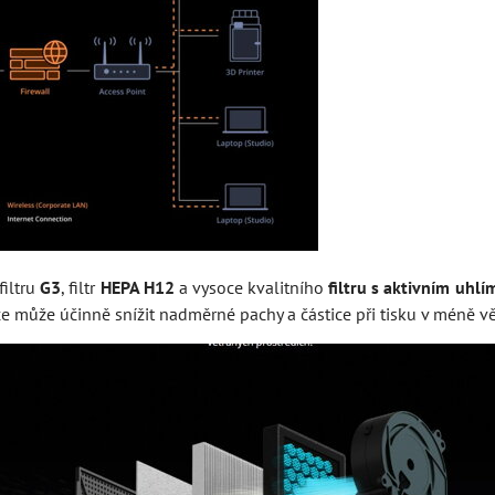
iltru
G3
, filtr
HEPA H12
a vysoce kvalitního
filtru s aktivním uhl
ce může účinně snížit nadměrné pachy a částice při tisku v méně v