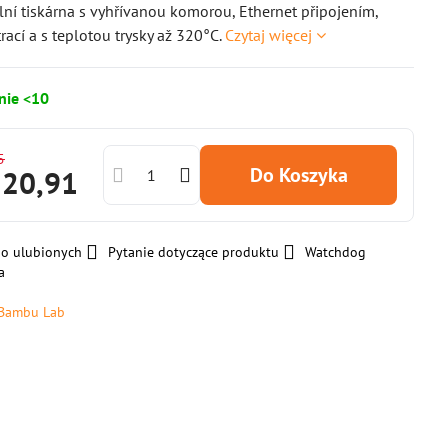
lní tiskárna s vyhřívanou komorou, Ethernet připojením,
ltrací a s teplotou trysky až 320°C.
Czytaj więcej
nie <10
5
Do Koszyka
320,91
do ulubionych
Pytanie dotyczące produktu
Watchdog
a
Bambu Lab