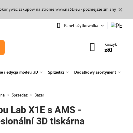
✕
 dokonywać zakupów na stronie
www.na3D.eu
- późniejsze zmiany
Panel użytkownika
Koszyk
zł0
e i edycja modeli 3D
Sprzedaż
Dodatkowy asortyment
wna
Sprzedaż
Bazar
u Lab X1E s AMS -
sionální 3D tiskárna