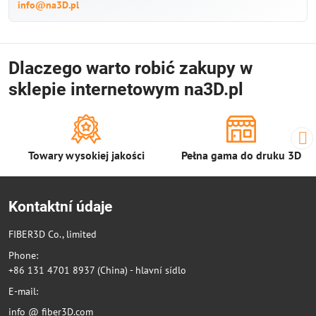
info@na3D.pl
Dlaczego warto robić zakupy w
sklepie internetowym na3D.pl
Towary wysokiej jakości
Pełna gama do druku 3D
Kontaktní údaje
FIBER3D Co., limited
Phone:
+86 131 4701 8937 (China) - hlavní sídlo
E-mail:
info @ fiber3D.com