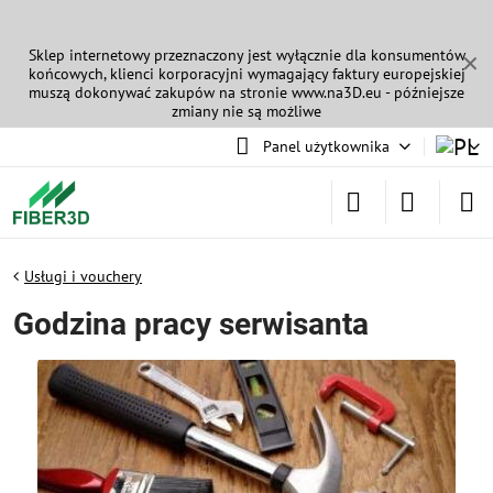
Sklep internetowy przeznaczony jest wyłącznie dla konsumentów
✕
końcowych, klienci korporacyjni wymagający faktury europejskiej
muszą dokonywać zakupów na stronie
www.na3D.eu
- późniejsze
zmiany nie są możliwe
Panel użytkownika
Usługi i vouchery
Godzina pracy serwisanta