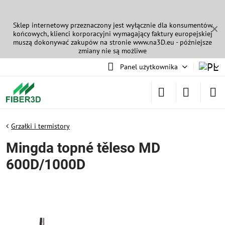
Sklep internetowy przeznaczony jest wyłącznie dla konsumentów
✕
końcowych, klienci korporacyjni wymagający faktury europejskiej
muszą dokonywać zakupów na stronie
www.na3D.eu
- późniejsze
zmiany nie są możliwe
Panel użytkownika
Grzałki i termistory
Mingda topné těleso MD
600D/1000D