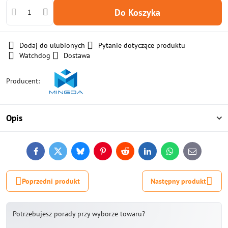
Do Koszyka
Dodaj do ulubionych
Pytanie dotyczące produktu
Watchdog
Dostawa
Producent:
Opis
Facebook
Twitter
Bluesky
Pinterest
Reddit
LinkedIn
WhatsApp
E-
mail
Poprzedni produkt
Następny produkt
Potrzebujesz porady przy wyborze towaru?