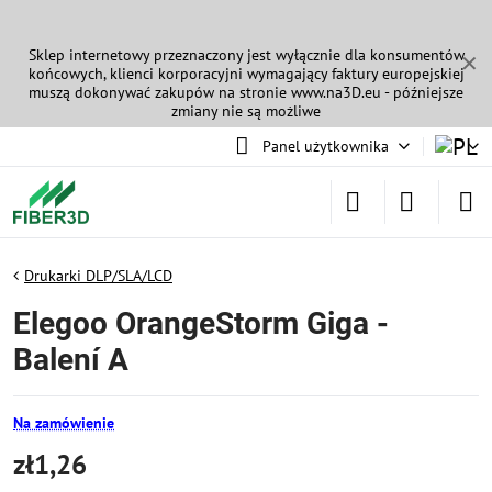
Sklep internetowy przeznaczony jest wyłącznie dla konsumentów
✕
końcowych, klienci korporacyjni wymagający faktury europejskiej
muszą dokonywać zakupów na stronie
www.na3D.eu
- późniejsze
zmiany nie są możliwe
Panel użytkownika
Drukarki DLP/SLA/LCD
Elegoo OrangeStorm Giga -
Balení A
Na zamówienie
zł1,26