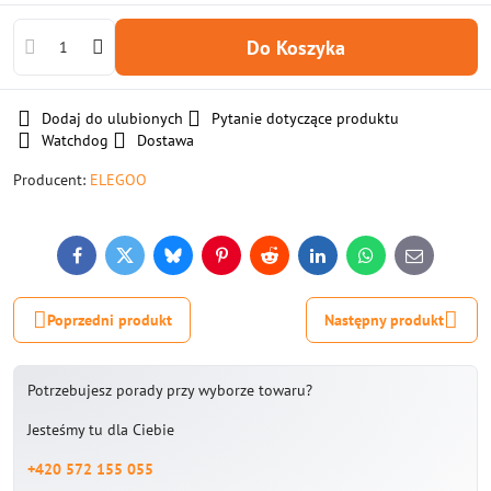
Do Koszyka
Dodaj do ulubionych
Pytanie dotyczące produktu
Watchdog
Dostawa
Producent:
ELEGOO
Facebook
Twitter
Bluesky
Pinterest
Reddit
LinkedIn
WhatsApp
E-
mail
Poprzedni produkt
Następny produkt
Potrzebujesz porady przy wyborze towaru?
Jesteśmy tu dla Ciebie
+420 572 155 055