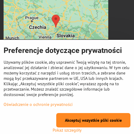
Preferencje dotyczące prywatności
Używamy plików cookie, aby usprawnić Twoją wizytę na tej stronie,
analizować jej działanie i zbierać dane o jej użytkowaniu. W tym celu
możemy korzystać z narzędzi i usług stron trzecich, a zebrane dane
Ważne linki
mogą być przekazywane partnerom w UE, USA lub innych krajach.
Klikając „Akceptuj wszystkie pliki cookie", wyrażasz zgodę na to
przetwarzanie. Możesz znaleźć szczegółowe informacje lub
Odkup cewek
dostosować swoje preferencje poniżej.
Oświadczenie o ochronie prywatności
©
2026
Prawa autorskie
Preferencje dotyczące prywatności
Akceptuj wszystkie pliki cookie
Oświadczenie o ochronie prywatności
Pokaż szczegóły
Strona stworzona przy użyciu:
ByznysWeb.cz