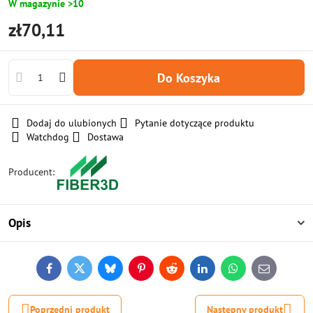
W magazynie >10
zł70,11
Do Koszyka
Dodaj do ulubionych
Pytanie dotyczące produktu
Watchdog
Dostawa
Producent:
Opis
Facebook
Twitter
Bluesky
Pinterest
Reddit
LinkedIn
WhatsApp
E-
mail
Poprzedni produkt
Następny produkt