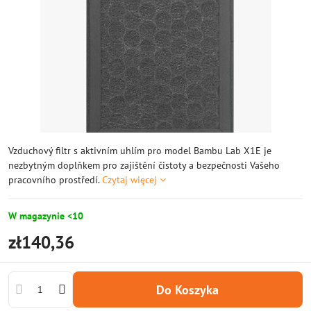
Vzduchový filtr s aktivním uhlím pro model Bambu Lab X1E je
nezbytným doplňkem pro zajištění čistoty a bezpečnosti Vašeho
pracovního prostředí.
Czytaj więcej
W magazynie <10
zł140,36
Do Koszyka