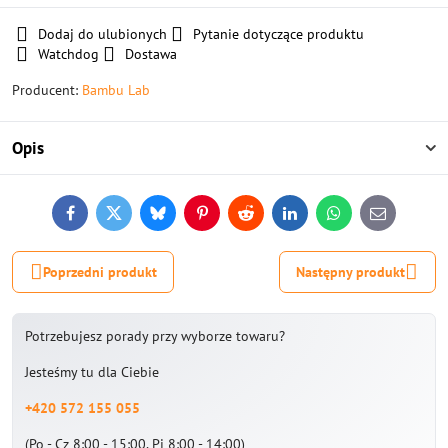
Dodaj do ulubionych
Pytanie dotyczące produktu
Watchdog
Dostawa
Producent:
Bambu Lab
Opis
Facebook
Twitter
Bluesky
Pinterest
Reddit
LinkedIn
WhatsApp
E-
mail
Poprzedni produkt
Następny produkt
Potrzebujesz porady przy wyborze towaru?
Jesteśmy tu dla Ciebie
+420 572 155 055
(Po - Cz 8:00 - 15:00, Pi 8:00 - 14:00)