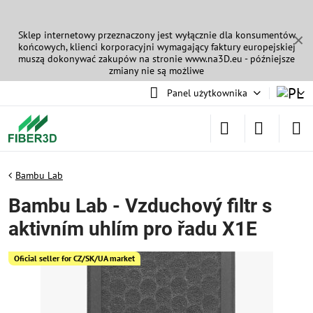
Sklep internetowy przeznaczony jest wyłącznie dla konsumentów
✕
końcowych, klienci korporacyjni wymagający faktury europejskiej
muszą dokonywać zakupów na stronie
www.na3D.eu
- późniejsze
zmiany nie są możliwe
Panel użytkownika
Bambu Lab
Bambu Lab - Vzduchový filtr s
aktivním uhlím pro řadu X1E
Oficial seller for CZ/SK/UA market