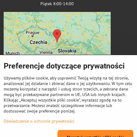
Piątek 8:00-14:00
Preferencje dotyczące prywatności
Używamy plików cookie, aby usprawnić Twoją wizytę na tej stronie,
analizować jej działanie i zbierać dane o jej użytkowaniu. W tym celu
możemy korzystać z narzędzi i usług stron trzecich, a zebrane dane
Ważne linki
mogą być przekazywane partnerom w UE, USA lub innych krajach.
Klikając „Akceptuj wszystkie pliki cookie", wyrażasz zgodę na to
przetwarzanie. Możesz znaleźć szczegółowe informacje lub
Odkup cewek
dostosować swoje preferencje poniżej.
Oświadczenie o ochronie prywatności
©
2026
Prawa autorskie
Preferencje dotyczące prywatności