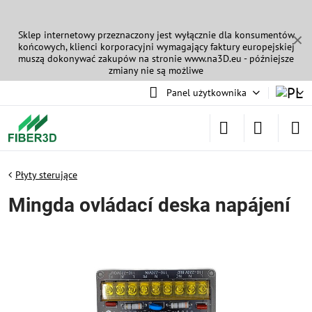
Sklep internetowy przeznaczony jest wyłącznie dla konsumentów
✕
końcowych, klienci korporacyjni wymagający faktury europejskiej
muszą dokonywać zakupów na stronie
www.na3D.eu
- późniejsze
zmiany nie są możliwe
Panel użytkownika
Płyty sterujące
Mingda ovládací deska napájení