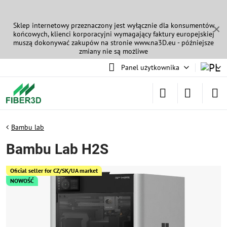
Sklep internetowy przeznaczony jest wyłącznie dla konsumentów
✕
końcowych, klienci korporacyjni wymagający faktury europejskiej
muszą dokonywać zakupów na stronie
www.na3D.eu
- późniejsze
zmiany nie są możliwe
Panel użytkownika
Bambu lab
Bambu Lab H2S
Oficial seller for CZ/SK/UA market
NOWOŚĆ