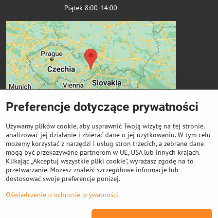
Piątek 8:00-14:00
Preferencje dotyczące prywatności
Używamy plików cookie, aby usprawnić Twoją wizytę na tej stronie,
analizować jej działanie i zbierać dane o jej użytkowaniu. W tym celu
możemy korzystać z narzędzi i usług stron trzecich, a zebrane dane
Ważne linki
mogą być przekazywane partnerom w UE, USA lub innych krajach.
Klikając „Akceptuj wszystkie pliki cookie", wyrażasz zgodę na to
przetwarzanie. Możesz znaleźć szczegółowe informacje lub
Odkup cewek
dostosować swoje preferencje poniżej.
Oświadczenie o ochronie prywatności
©
2026
Prawa autorskie
Preferencje dotyczące prywatności