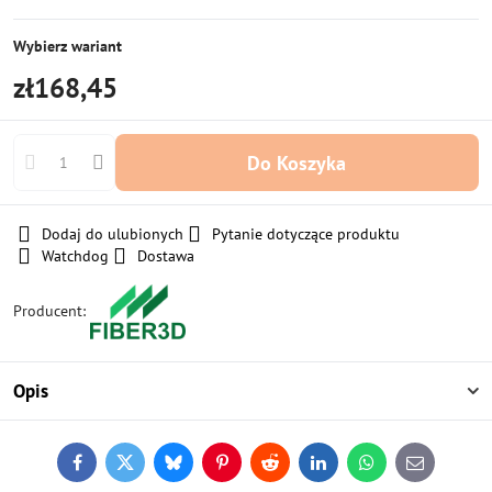
Skladem
Skladem
500
500
Wybierz wariant
až
až
zł168,45
1000
1000
ks
ks
Do Koszyka
Dodaj do ulubionych
Pytanie dotyczące produktu
Watchdog
Dostawa
Producent:
Opis
Facebook
Twitter
Bluesky
Pinterest
Reddit
LinkedIn
WhatsApp
E-
mail