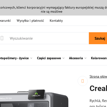
końcowych, klienci korporacyjni wymagający faktury europejskiej muszą
nie są możliwe
 warunki
Wysyłka i płatność
Kontakty
Szukaj
otopolimery - żywice
Części zapasowe
Akcesoria
Kolorowani
Strona głó
Creal
Rychlá, fl
pro tvůrce