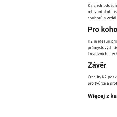
K2 zjednodušuje 
relevantní oblas
souborů a vzdál
Pro koho
K2 je ideální pr
průmyslových ti
kreativních i tec
Závěr
Creality K2 posk
pro tvůrce a pro
Więcej z ka