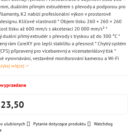
 mm, duálním přímým extrudérem s převody a podporou pro
e filamenty, K2 nabízí profesionální výkon v prostorově
esignu. Klíčové vlastnosti * Objem tisku 260 × 260 × 260
ost tisku až 600 mm/s s akcelerací 20 000 mm/s² *
 duální přímý extrudér s převody s tryskou až do 300 °C *
ený rám CoreXY pro lepší stabilitu a přesnost * Chytrý systém
(CFS) připravený pro vícebarevný a vícemateriálový tisk *
ké vyrovnávání, vestavěné monitorování kamerou a Wi-Fi
zytaj więcej
 wyprzedane
823,50
do ulubionych
Pytanie dotyczące produktu
Watchdog
a