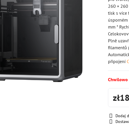
260 × 260
tisk s víc
úsporném d
mm * Rychl
Celokovový
Plně uzavř
filamentů 
Automatic
připojení
C
Chwilowo
zł1
Dodaj 
Dostaw