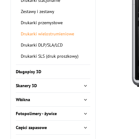
Drukarki stacjonarne
Zestawy i zestawy
Drukarki przemysłowe
Drukarki wielostrumieniowe
Drukarki DLP/SLA/LCD
Drukarki SLS (druk proszkowy)
Długopisy 3D
Skanery 3D
Włókna
Fotopolimery - żywice
Części zapasowe