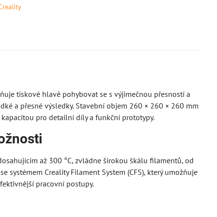
Creality
uje tiskové hlavě pohybovat se s výjimečnou přesností a
hladké a přesné výsledky. Stavební objem 260 × 260 × 260 mm
acitou pro detailní díly a funkční prototypy.
ožnosti
ahujícím až 300 °C, zvládne širokou škálu filamentů, od
í se systémem Creality Filament System (CFS), který umožňuje
fektivnější pracovní postupy.