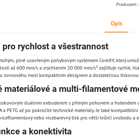
Producent:
Opis
 pro rychlost a všestrannost
 tuhým, plně uzavřeným pohybovým systémem CoreXY, který umožň
chlostí až 600 mm/s a zrychlením 20 000 mm/s² zajišťuje rychlé, 
u rovnováhu mezi kompaktním designem a dostatečnou tiskovou kap
é materiálové a multi-filamentové m
lokovovým duálním extruderem s přímým pohonem a hotendem dos
 a PETG až po pokročilé technické materiály. Je také kompatibiln
cefilamentový nebo vícebarevný tisk pro větší tvůrčí svobodu a e
unkce a konektivita