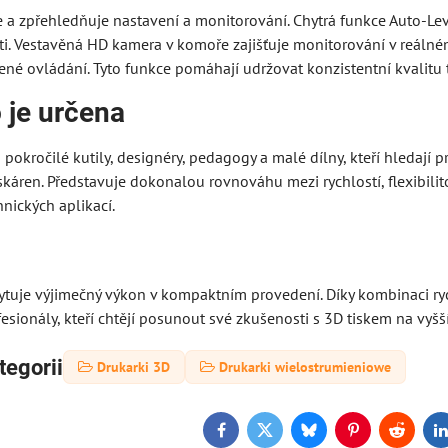
a zpřehledňuje nastavení a monitorování. Chytrá funkce Auto-Level
ti. Vestavěná HD kamera v komoře zajišťuje monitorování v reálné
ené ovládání. Tyto funkce pomáhají udržovat konzistentní kvalitu
 je určena
o pokročilé kutily, designéry, pedagogy a malé dílny, kteří hledají
skáren. Představuje dokonalou rovnováhu mezi rychlostí, flexibil
hnických aplikací.
ytuje výjimečný výkon v kompaktním provedení. Díky kombinaci rych
fesionály, kteří chtějí posunout své zkušenosti s 3D tiskem na vyšš
tegorii
Drukarki 3D
Drukarki wielostrumieniowe
Facebook
Twitter
Bluesky
Pinterest
Reddit
L