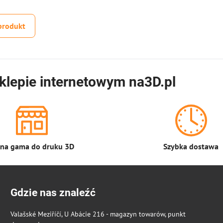
produkt
klepie internetowym na3D.pl
łna gama do druku 3D
Szybka dostawa
Gdzie nas znaleźć
Valašské Meziříčí, U Abácie 216 - magazyn towarów, punkt