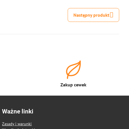
mail
Następny produkt
Zakup cewek
Ważne linki
Zasady i warunki