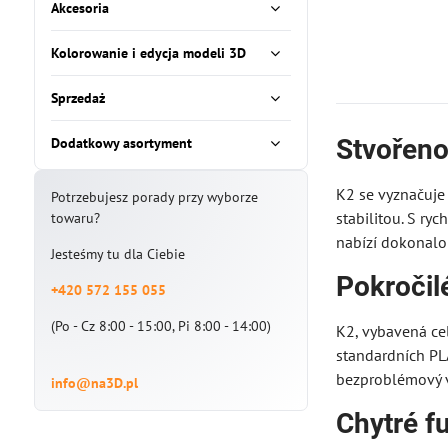
Akcesoria
Kolorowanie i edycja modeli 3D
Sprzedaż
Stvořeno
Dodatkowy asortyment
K2 se vyznačuje
Potrzebujesz porady przy wyborze
stabilitou. S ry
towaru?
nabízí dokonalo
Jesteśmy tu dla Ciebie
Pokročil
+420 572 155 055
(Po - Cz 8:00 - 15:00, Pi 8:00 - 14:00)
K2, vybavená ce
standardních PLA
bezproblémový ví
info@na3D.pl
Chytré f