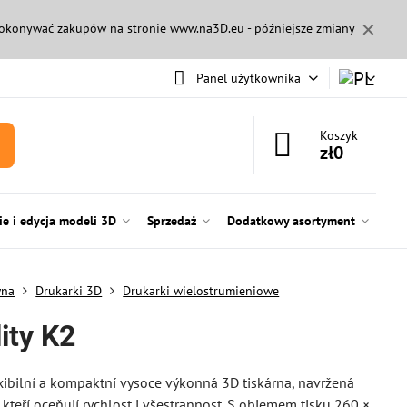
✕
 dokonywać zakupów na stronie
www.na3D.eu
- późniejsze zmiany
Panel użytkownika
Koszyk
zł0
e i edycja modeli 3D
Sprzedaż
Dodatkowy asortyment
wna
Drukarki 3D
Drukarki wielostrumieniowe
ity K2
exibilní a kompaktní vysoce výkonná 3D tiskárna, navržená
, kteří oceňují rychlost i všestrannost. S objemem tisku 260 ×