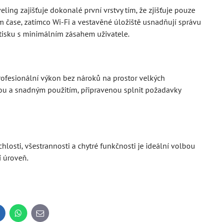
ing zajišťuje dokonalé první vrstvy tím, že zjišťuje pouze
m čase, zatímco Wi-Fi a vestavěné úložiště usnadňují správu
 tisku s minimálním zásahem uživatele.
 profesionální výkon bez nároků na prostor velkých
itou a snadným použitím, připravenou splnit požadavky
losti, všestrannosti a chytré funkčnosti je ideální volbou
í úroveň.
inkedIn
WhatsApp
E-