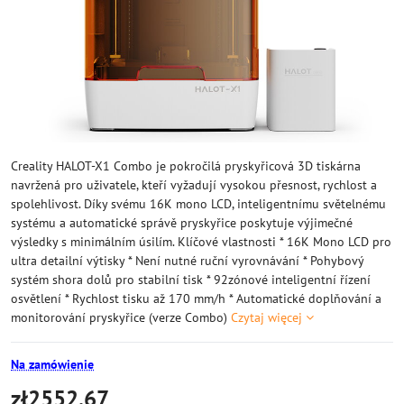
Creality HALOT-X1 Combo je pokročilá pryskyřicová 3D tiskárna
navržená pro uživatele, kteří vyžadují vysokou přesnost, rychlost a
spolehlivost. Díky svému 16K mono LCD, inteligentnímu světelnému
systému a automatické správě pryskyřice poskytuje výjimečné
výsledky s minimálním úsilím. Klíčové vlastnosti * 16K Mono LCD pro
ultra detailní výtisky * Není nutné ruční vyrovnávání * Pohybový
systém shora dolů pro stabilní tisk * 92zónové inteligentní řízení
osvětlení * Rychlost tisku až 170 mm/h * Automatické doplňování a
monitorování pryskyřice (verze Combo)
Czytaj więcej
Na zamówienie
zł2552,67