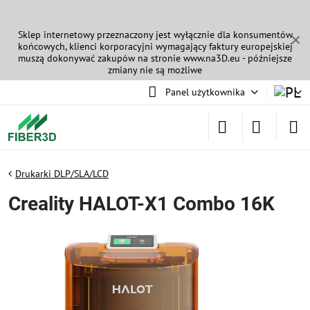
Sklep internetowy przeznaczony jest wyłącznie dla konsumentów
✕
końcowych, klienci korporacyjni wymagający faktury europejskiej
muszą dokonywać zakupów na stronie
www.na3D.eu
- późniejsze
zmiany nie są możliwe
Panel użytkownika
Drukarki DLP/SLA/LCD
Creality HALOT-X1 Combo 16K