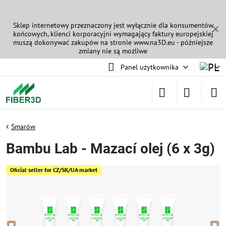
Sklep internetowy przeznaczony jest wyłącznie dla konsumentów
✕
końcowych, klienci korporacyjni wymagający faktury europejskiej
muszą dokonywać zakupów na stronie
www.na3D.eu
- późniejsze
zmiany nie są możliwe
Panel użytkownika
Smarów
Bambu Lab - Mazací olej (6 x 3g)
Oficial seller for CZ/SK/UA market