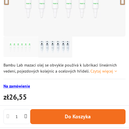
Bambu Lab mazací olej se obvykle používá k lubrikaci lineárních
vedení, pojezdových kolejnic a ocelových hřídelí.
Czytaj więcej
Na zamówienie
zł26,55
Do Koszyka