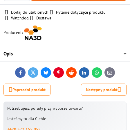
Dodaj do ulubionych
Pytanie dotyczące produktu
Watchdog
Dostawa
Producent:
Opis
Facebook
Twitter
Bluesky
Pinterest
Reddit
LinkedIn
WhatsApp
E-
mail
Poprzedni produkt
Następny produkt
Potrzebujesz porady przy wyborze towaru?
Jesteśmy tu dla Ciebie
+420 572 155 055