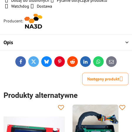
Dodaj do ulubionych
Pytanie dotyczące produktu
Watchdog
Dostawa
Producent:
Opis
Facebook
Twitter
Bluesky
Pinterest
Reddit
LinkedIn
WhatsApp
E-
mail
Następny produkt
Produkty alternatywne