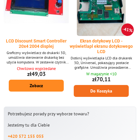
41%
LCD Discount Smart Controller
Ekran dotykowy LCD -
20x4 2004 displej
wyświetlapl ekranu dotykowego
LCD
Graficzny wyświetlacz do drukarki 3D,
umożliwia sterowanie drukarką bez
Dotknij wyświetlapla LCD dla drukarek
użycia komputera. W zestawie czytnik
3D, Universal, pokazujący postacie
kart pamięci. 2004 wyświetlacz LCD
grafiplne. Umożliwia prowadzenie
Chwilowo wyprzedane
drukarki i drukowanie bez korzystania z
zł49,03
W magazynie <10
komputera. DWIN LCD - umożliwia łatwą
zł70,11
zmianę grafiki
Zobacz
Do Koszyka
Potrzebujesz porady przy wyborze towaru?
Jesteśmy tu dla Ciebie
+420 572 155 055