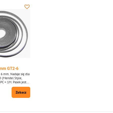
6mm GT2-6
 6 mm. Nadaje się dla
D (Mendel Style,
1PC = 1M. Pasek jest
rów. Ponad 10
zane w
Zobacz
i 10 m.