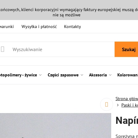
końcowych, klienci korporacyjni wymagający faktury europejskiej muszą
nie są możliwe
 warunki
Wysyłka i płatność
Kontakty
Szukaj
otopolimery - żywice
Części zapasowe
Akcesoria
Kolorowani
Strona głó
Paski i 
Napí
Sprężyna n