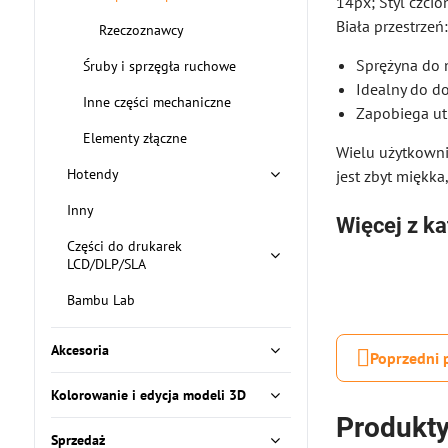
14px; Styl czcio
Biała przestrzeń
Rzeczoznawcy
Sprężyna do 
Śruby i sprzęgła ruchowe
Idealny do d
Inne części mechaniczne
Zapobiega ut
Elementy złączne
Wielu użytkownik
Hotendy
jest zbyt miękka
Inny
Więcej z ka
Części do drukarek
LCD/DLP/SLA
Bambu Lab
Akcesoria
Poprzedni 
Kolorowanie i edycja modeli 3D
Produkty
Sprzedaż