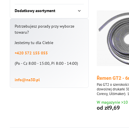
Dodatkowy asortyment
Potrzebujesz porady przy wyborze
towaru?
Jesteśmy tu dla Ciebie
+420 572 155 055
(Po - Cz 8:00 - 15:00, Pi 8:00 - 14:00)
Řemen GT2 - 
info@na3D.pl
Pas GT2 o szerokości
dowolnej drukarki 3
Corexy, Ultimaker). 
wysyłany do 10 met
W magazynie >10
metrów jest dostarc
od zł9,69
wielokrotnościach 5 