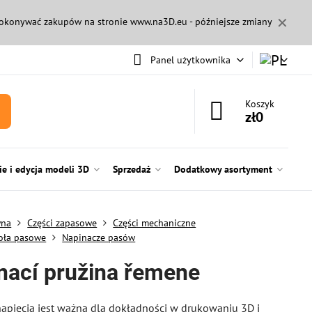
✕
 dokonywać zakupów na stronie
www.na3D.eu
- późniejsze zmiany
Panel użytkownika
Koszyk
zł0
e i edycja modeli 3D
Sprzedaż
Dodatkowy asortyment
wna
Części zapasowe
Części mechaniczne
koła pasowe
Napinacze pasów
nací pružina řemene
apięcia jest ważna dla dokładności w drukowaniu 3D i