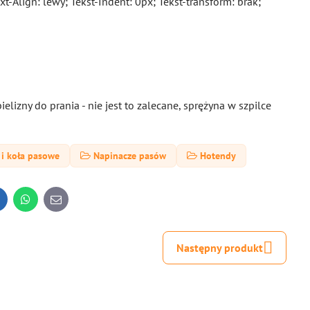
t-Align: lewy; Tekst-Indent: 0px; Tekst-transform: brak;
izny do prania - nie jest to zalecane, sprężyna w szpilce
 i koła pasowe
Napinacze pasów
Hotendy
inkedIn
WhatsApp
E-
mail
Następny produkt