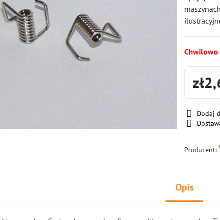
maszynach 
ilustracyjn
Chwilowo
zł2,
Dodaj 
Dostaw
Producent:
Opis