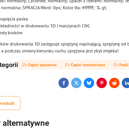
nki: normalny; Czcionek: normalny; Spacer z literami: normalny; Tex
: normalna; SPRACJA Word: 0px; Kolor tła: #ffffff; "& gt;
napięcia paska
okładności w drukowaniu 3D i maszynach CNC
raty kroków
ów drukowania 3D zastępuje sprężynę napinającą, sprężynę od biel
, a podczas zmiany kierunku ruchu sprężyna jest zbyt miękka!
tegorii
Części zapasowe
Części mechaniczne
Paski
Facebook
Twitter
Bluesky
Pinterest
Reddit
L
produkt
 alternatywne