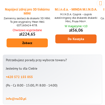
Napájecí zdroj pro 3D tiskárnu
M.i.n.d.a. - MINDA M.I.N.D.A.
F
MINI
M.I.N.D.A. Czujnik - czujnik
autolivingowy dla drukarek drukarki
Zamienny zasilacz do drukarki 3D MINI.
Czu
Mini, Prusa Mini+.
To jest oryginalny Mean Well
GST160A24-R7B.
W magazynie >10
zł56,06
Chwilowo wyprzedane
zł224,65
Do Koszyka
Zobacz
Potrzebujesz porady przy wyborze towaru?
Jesteśmy tu dla Ciebie
+420 572 155 055
(Po - Cz 8:00 - 15:00, Pi 8:00 - 14:00)
info@na3D.pl