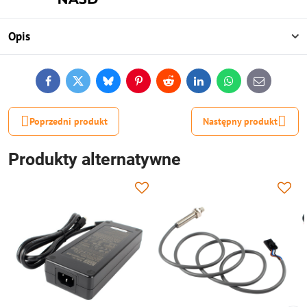
Opis
Facebook
Twitter
Bluesky
Pinterest
Reddit
LinkedIn
WhatsApp
E-
mail
Poprzedni produkt
Następny produkt
Produkty alternatywne