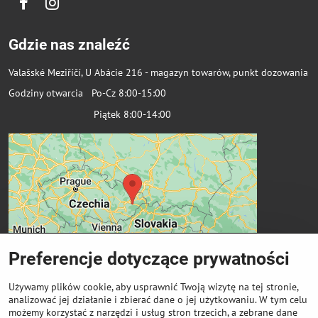
Facebook
Instagram
Gdzie nas znaleźć
Valašské Meziříčí, U Abácie 216 - magazyn towarów, punkt dozowania
Godziny otwarcia Po-Cz 8:00-15:00
Piątek 8:00-14:00
Preferencje dotyczące prywatności
Używamy plików cookie, aby usprawnić Twoją wizytę na tej stronie,
analizować jej działanie i zbierać dane o jej użytkowaniu. W tym celu
możemy korzystać z narzędzi i usług stron trzecich, a zebrane dane