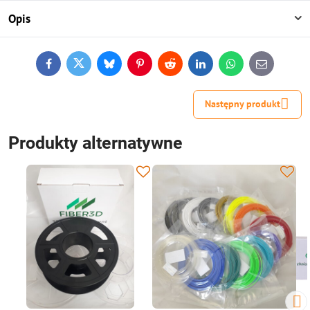
Opis
Facebook
Twitter
Bluesky
Pinterest
Reddit
LinkedIn
WhatsApp
E-
mail
Następny produkt
Produkty alternatywne