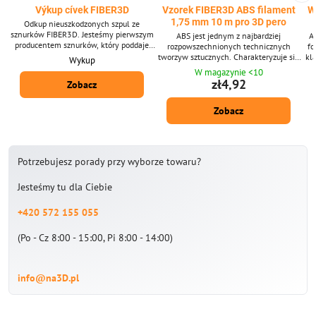
Výkup cívek FIBER3D
Vzorek FIBER3D ABS filament
W
1,75 mm 10 m pro 3D pero
Odkup nieuszkodzonych szpul ze
sznurków FIBER3D. Jesteśmy pierwszym
ABS jest jednym z najbardziej
AB
producentem sznurków, który poddaje
rozpowszechnionych technicznych
fo
recyklingowi szpule i pudełka z
tworzyw sztucznych. Charakteryzuje się
kl
Wykup
filamentem, a kupujemy je od 2020
wysoką wytrzymałość, wytrzymałość i
W magazynie <10
roku.
odporność na temperaturę. Średnica
szn
zł4,92
Zobacz
filamentu: 1,75 mm ± 0,02 mm. Pakiet
zawiera 10 m strun o średnicy 1,75 mm.
Zobacz
Dostarczone w 14 odcieniach. Materiał
ABS jest również dostępny w pakiecie 1
kg.
Potrzebujesz porady przy wyborze towaru?
Jesteśmy tu dla Ciebie
+420 572 155 055
(Po - Cz 8:00 - 15:00, Pi 8:00 - 14:00)
info@na3D.pl