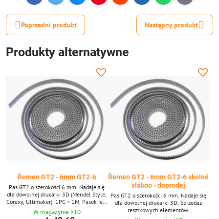
mail
Poprzedni produkt
Następny produkt
Produkty alternatywne
Řemen GT2 - 6mm GT2-6
Řemen GT2 - 6mm GT2-6 skelné
vlákno - doprodej
Pas GT2 o szerokości 6 mm. Nadaje się
dla dowolnej drukarki 3D (Mendel Style,
Pas GT2 o szerokości 6 mm. Nadaje się
Corexy, Ultimaker). 1PC = 1M. Pasek jest
dla dowolnej drukarki 3D. Sprzedaż
wysyłany do 10 metrów. Ponad 10
resztkowych elementów.
W magazynie >10
metrów jest dostarczane w