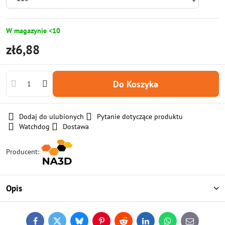
W magazynie <10
zł6,88
Do Koszyka
Dodaj do ulubionych
Pytanie dotyczące produktu
Watchdog
Dostawa
Producent:
Opis
Facebook
Twitter
Bluesky
Pinterest
Reddit
LinkedIn
WhatsApp
E-