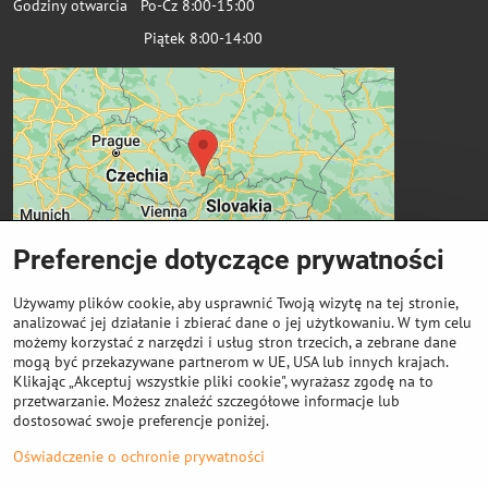
Godziny otwarcia Po-Cz 8:00-15:00
Piątek 8:00-14:00
Preferencje dotyczące prywatności
Używamy plików cookie, aby usprawnić Twoją wizytę na tej stronie,
analizować jej działanie i zbierać dane o jej użytkowaniu. W tym celu
możemy korzystać z narzędzi i usług stron trzecich, a zebrane dane
Ważne linki
mogą być przekazywane partnerom w UE, USA lub innych krajach.
Klikając „Akceptuj wszystkie pliki cookie", wyrażasz zgodę na to
przetwarzanie. Możesz znaleźć szczegółowe informacje lub
Odkup cewek
dostosować swoje preferencje poniżej.
Oświadczenie o ochronie prywatności
©
2026
Prawa autorskie